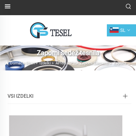
SL
Zaporni sedež tesnila
Domača Stran
>
Izdelki
>
API6D/API6A Zaporni Elementi
>
Zaporni sedež tesnila
VSI IZDELKI