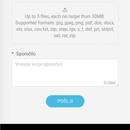
Up to 3 files, each no larger than 30MB.
Supported formats: jpg, jpeg, png, pdf, doc, docx,
xls, xlsx, csv, txt, stp, step, igs, x_t, dxf, prt, sldprt,
sat, rar, zip.
Sporočilo
0/1000
POŠLJI