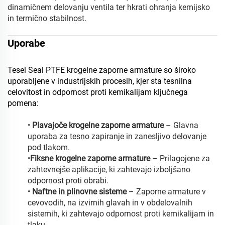
dinamičnem delovanju ventila ter hkrati ohranja kemijsko
in termično stabilnost.
Uporabe
Tesel Seal PTFE krogelne zaporne armature so široko
uporabljene v industrijskih procesih, kjer sta tesnilna
celovitost in odpornost proti kemikalijam ključnega
pomena:
•
Plavajoče krogelne zaporne armature
– Glavna
uporaba za tesno zapiranje in zanesljivo delovanje
pod tlakom.
•
Fiksne krogelne zaporne armature
– Prilagojene za
zahtevnejše aplikacije, ki zahtevajo izboljšano
odpornost proti obrabi.
•
Naftne in plinovne sisteme
– Zaporne armature v
cevovodih, na izvirnih glavah in v obdelovalnih
sistemih, ki zahtevajo odpornost proti kemikalijam in
tlaku.