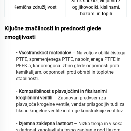
Širok spekter, vključno z
Kemična združljivost
ogljikovodiki, kislinami,
bazami in topili
Ključne značilnosti in prednosti glede
zmogljivosti
•
Vsestranskost materialov
– Na voljo v obliki čistega
PTFE, spremenjenega PTFE, napolnjenega PTFE in
PEEK-a, kar omogoča izbiro glede odpornosti proti
kemikalijam, odpornosti proti obrabi in toplotne
stabilnosti.
•
Kompatibilnost s plavajočimi in fiksiranimi
krogličnimi ventili
– Zasnovan predvsem za
plavajoče krogelne ventile, vendar prilagodljiv tudi za
fiksne krogelne ventile in druge konstrukcije ventilov.
•
Izjemna zaklepna lastnost
– Nizka trenja in visoka
skladnost zagotavljata tesno zapiranje pod tlakom,