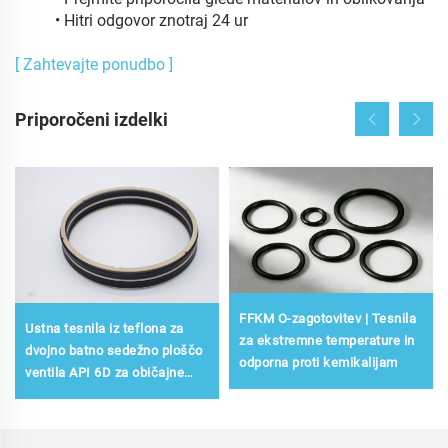
• Hitri odgovor znotraj 24 ur
[ Zahtevajte ponudbo ]
Priporočeni izdelki
FFKM O-zagotovitev | Tesnila
Ustna tesnila iz teflona za
za ekstremne temperature in
dvojno batno sedežno ploščo
odporna proti kemikalijam
ventila API 6D za običajne
temperature