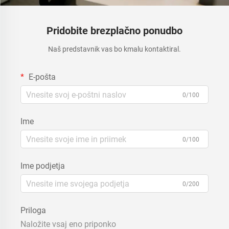
Pridobite brezplačno ponudbo
Naš predstavnik vas bo kmalu kontaktiral.
E-pošta
0/100
Ime
0/100
Ime podjetja
0/200
Priloga
Naložite vsaj eno priponko