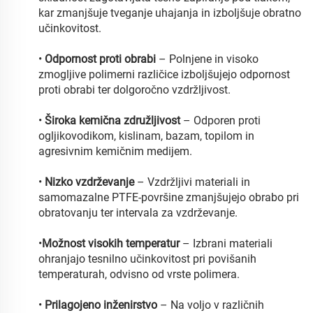
kar zmanjšuje tveganje uhajanja in izboljšuje obratno
učinkovitost.
•
Odpornost proti obrabi
– Polnjene in visoko
zmogljive polimerni različice izboljšujejo odpornost
proti obrabi ter dolgoročno vzdržljivost.
•
Široka kemična združljivost
– Odporen proti
ogljikovodikom, kislinam, bazam, topilom in
agresivnim kemičnim medijem.
•
Nizko vzdrževanje
– Vzdržljivi materiali in
samomazalne PTFE-površine zmanjšujejo obrabo pri
obratovanju ter intervala za vzdrževanje.
•
Možnost visokih temperatur
– Izbrani materiali
ohranjajo tesnilno učinkovitost pri povišanih
temperaturah, odvisno od vrste polimera.
•
Prilagojeno inženirstvo
– Na voljo v različnih