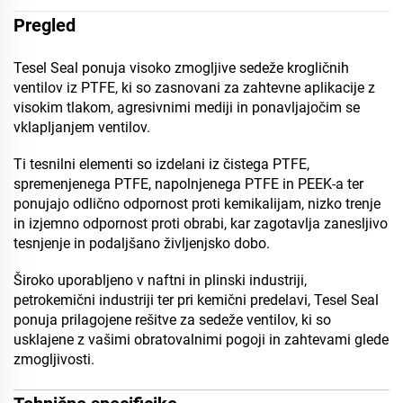
Pregled
Tesel Seal ponuja visoko zmogljive sedeže krogličnih
ventilov iz PTFE, ki so zasnovani za zahtevne aplikacije z
visokim tlakom, agresivnimi mediji in ponavljajočim se
vklapljanjem ventilov.
Ti tesnilni elementi so izdelani iz čistega PTFE,
spremenjenega PTFE, napolnjenega PTFE in PEEK-a ter
ponujajo odlično odpornost proti kemikalijam, nizko trenje
in izjemno odpornost proti obrabi, kar zagotavlja zanesljivo
tesnjenje in podaljšano življenjsko dobo.
Široko uporabljeno v naftni in plinski industriji,
petrokemični industriji ter pri kemični predelavi, Tesel Seal
ponuja prilagojene rešitve za sedeže ventilov, ki so
usklajene z vašimi obratovalnimi pogoji in zahtevami glede
zmogljivosti.