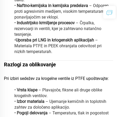
•
Naftno-kemijska in kemijska predelava
– Odporen
proti agresivnim medijem, visokim temperaturam in
ponavljajočim se vklopi.
•
Industrijsko krmiljenje procesov
– Črpalka,
rezervoarji in ventili, kjer je zahtevano natančno
tesnjenje.
•
Uporaba pri LNG in kriogenskih aplikacijah
–
Materiala PTFE in PEEK ohranjata celovitost pri
nizkih temperaturah.
Razlogi za oblikovanje
Pri izbiri sedežev za krogelne ventile iz PTFE upoštevajte:
•
Vrsta klape
– Plavajoče, fiksne ali druge oblike
krogelnih ventilov.
•
Izbor materiala
– Ujemanje kemičnih in toplotnih
zahtev za določeno aplikacijo.
•
Pogoji delovanja
– Temperatura, tlak in pogostost