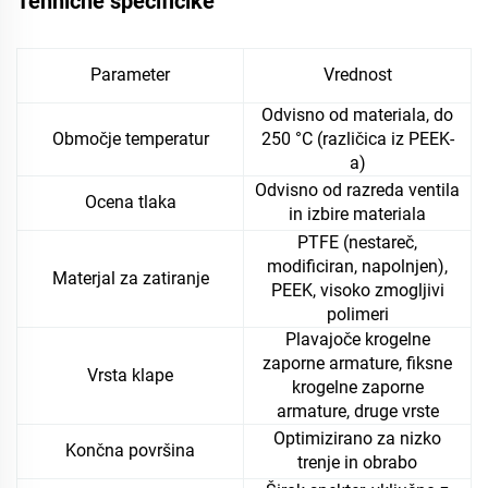
Tehnične specificike
Parameter
Vrednost
Odvisno od materiala, do
Območje temperatur
250 °C (različica iz PEEK-
a)
Odvisno od razreda ventila
Ocena tlaka
in izbire materiala
PTFE (nestareč,
modificiran, napolnjen),
Materjal za zatiranje
PEEK, visoko zmogljivi
polimeri
Plavajoče krogelne
zaporne armature, fiksne
Vrsta klape
krogelne zaporne
armature, druge vrste
Optimizirano za nizko
Končna površina
trenje in obrabo