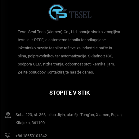
Tesel Seal Tech (Xiamen) Co., Ltd. ponuja visoko zmogljiva
tesnila iz PTFE, elastomerna tesnila ter prilagojene
inženirsko razvite tesnilne rešitve za industrije nafte in
plina, polprevodnikov ter avtomatizacije. Skladno z ISO,
podpora OEM, nizka trenja, odpornost proti kemikalijam.
Želite ponudbo? Kontaktirajte nas že danes.
STOPITE V STIK
Soba 223, št. 368, ulica Jiyin, okrožje Tong'an, Xiamen, Fujian,
Kitajska, 361100
+86 18650101342