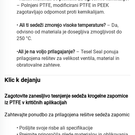
– Polnjeni PTFE, modificirani PTFE in PEEK
zagotavljajo odpornost proti kemikalijam.
•
Ali ti sedeži zmorejo visoke temperature?
– Da,
odvisno od materiala je dosegljiva zmogljivost do
250 °C.
•
Ali je na voljo prilagajanje?
– Tesel Seal ponuja
prilagojena rešitev za velikost ventila, material in
obratovalne zahteve.
Klic k dejanju
Zagotovite zanesljivo tesnjenje sedeža krogelne zapornice
iz PTFE v kritičnih aplikacijah
Zahtevajte ponudbo za prilagojena rešitve sedeža zapornic
• Pošljite svoje risbe ali specifikacije
• Prejmite priporočila glede materialov in oblikovanja