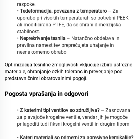
razpoke.
•
Te
deformacija, povezana z temperaturo
– Za
uporabo pri visokih temperaturah so potrebni PEEK
ali modificirana PTFE, da se ohrani dimenzijska
stabilnost.
•
Neprekrivanje tesnila
– Natančno obdelava in
pravilna namestitev preprečujeta uhajanje in
neenakomerno obrabo.
Optimizacija tesnilne zmogljivosti vključuje izbiro ustrezne
materiale, ohranjanje ozkih toleranc in preverjanje pod
predstavničnimi obratovalnimi pogoji.
Pogosta vprašanja in odgovori
•
Z katerimi tipi ventilov so združljiva?
– Zasnovana
za plavajoče krogelne ventile, vendar jih je mogoče
prilagoditi tudi fiksni krogelni ventil in drugim tipom.
•
Kateri materiali so primerni za agresivne kemikalije?