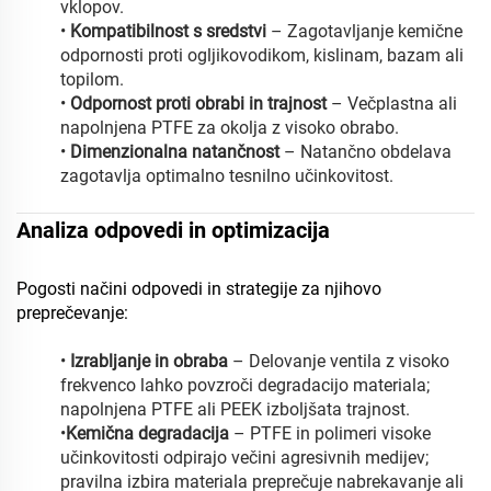
vklopov.
•
Kompatibilnost s sredstvi
– Zagotavljanje kemične
odpornosti proti ogljikovodikom, kislinam, bazam ali
topilom.
•
Odpornost proti obrabi in trajnost
– Večplastna ali
napolnjena PTFE za okolja z visoko obrabo.
•
Dimenzionalna natančnost
– Natančno obdelava
zagotavlja optimalno tesnilno učinkovitost.
Analiza odpovedi in optimizacija
Pogosti načini odpovedi in strategije za njihovo
preprečevanje:
•
Izrabljanje in obraba
– Delovanje ventila z visoko
frekvenco lahko povzroči degradacijo materiala;
napolnjena PTFE ali PEEK izboljšata trajnost.
•
Kemična degradacija
– PTFE in polimeri visoke
učinkovitosti odpirajo večini agresivnih medijev;
pravilna izbira materiala preprečuje nabrekavanje ali