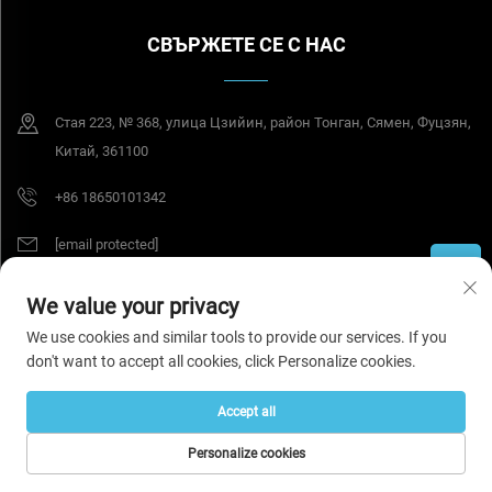
СВЪРЖЕТЕ СЕ С НАС
Стая 223, № 368, улица Цзийин, район Тонган, Сямен, Фуцзян,
Китай, 361100
+86 18650101342
[email protected]
We value your privacy
© 2026 Tesel Seal Tech (Сямен) Ко., Лтд. Всички права запазени.
Политика за поверителност
We use cookies and similar tools to provide our services. If you
don't want to accept all cookies, click Personalize cookies.
Accept all
Personalize cookies
НАЧАЛНА
ПРОДУКТИ
ИМЕЙЛ
ТЕЛЕФОН