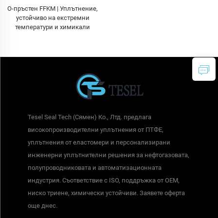
О-пръстен FFKM | Уплътнение,
устойчиво на екстремни
температури и химикали
Tesel Seal Tech (Сямен) Ко., Лтд. предлага
високопроизводителни уплътнения от ПТФЕ,
уплътнения от еластомери и персонализирани
инженерни уплътнителни решения за нефтогазовата,
полупроводниковата и автоматизационната
индустрия. Съответствие с ISO, поддръжка от OEM,
ниско триене, химически устойчиви. Заявете оферта
още днес.