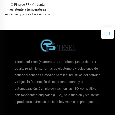
O-Ring de FFKM | Junta
resistente a temperaturas
extremas y productos químicos
Tesel Seal Tech (Xiamen) Co., Ltd. ofrece juntas de PTFE
de alto rendimiento, juntas de elastómero y soluciones de
sellado diseñadas a medida para las industrias del petróleo
y el gas, la fabricación de semiconductores y la
automatización. Cumple con las normas ISO, compatible
con fabricantes originales (OEM), baja fricción y resistente
a productos químicos. Solicite hoy mismo un presupuesto.