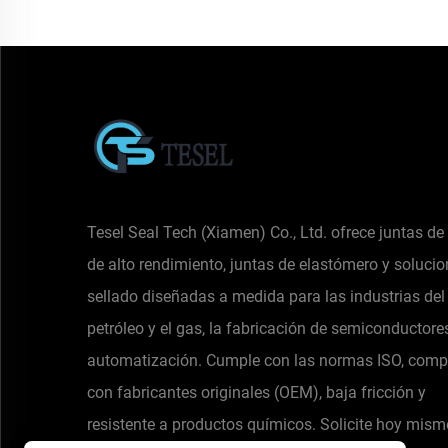
Tesel Seal Tech (Xiamen) Co., Ltd. ofrece juntas d
de alto rendimiento, juntas de elastómero y soluci
sellado diseñadas a medida para las industrias del
petróleo y el gas, la fabricación de semiconductores
automatización. Cumple con las normas ISO, comp
con fabricantes originales (OEM), baja fricción y
resistente a productos químicos. Solicite hoy mis