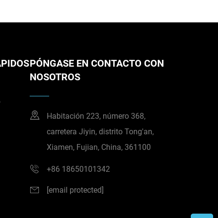
ÁPIDOS
PÓNGASE EN CONTACTO CON
NOSOTROS
o
Habitación 223, número 368,
carretera Jiyin, distrito Tong'an,
Xiamen, Fujian, China, 361100
+86 18650101342
[email protected]