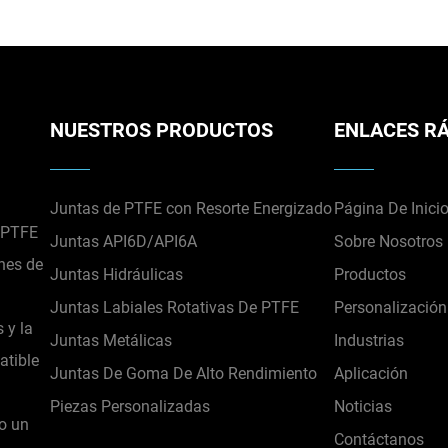
NUESTROS PRODUCTOS
ENLACES R
Juntas de PTFE con Resorte Energizado
Página De Inici
e PTFE
Juntas API6D/API6A
Sobre Nosotros
ones de
Juntas Hidráulicas
Productos
Juntas Labiales Rotativas De PTFE
Personalización
 y la
Juntas Metálicas
Industrias
atible
Juntas De Goma De Alto Rendimiento
Aplicación
Piezas Personalizadas
Noticias
mo un
Contáctanos