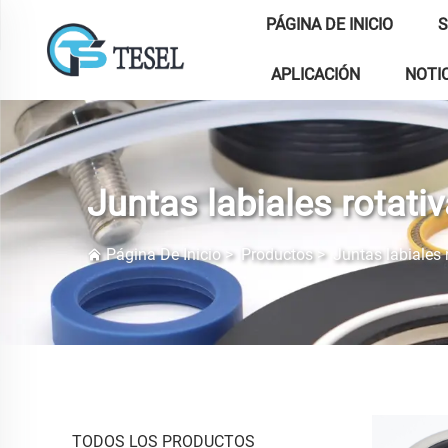
PÁGINA DE INICIO
S
APLICACIÓN
NOTI
Juntas labiales rotati
Página De Inicio
>
Productos
>
Juntas labiales 
TODOS LOS PRODUCTOS