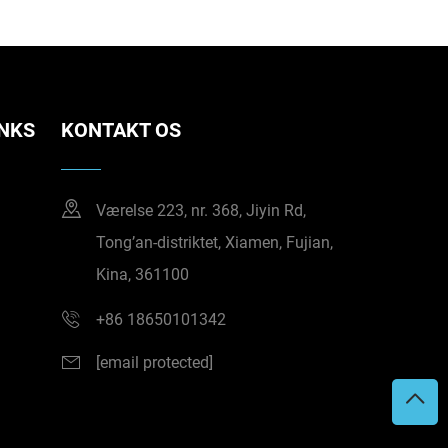
INKS
KONTAKT OS
Værelse 223, nr. 368, Jiyin Rd,
Tong’an-distriktet, Xiamen, Fujian,
Kina, 361100
+86 18650101342
[email protected]