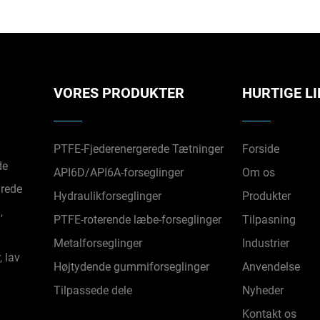
VORES PRODUKTER
HURTIGE L
PTFE-Fjederenergerede Tætninger
Forside
de
API6D/API6A-forseglinger
Om os
yrede
Hydraulikforseglinger
Produkter
,
PTFE-roterende læbe-forseglinger
Tilpasning
Metalforseglinger
Industrier
 lav
Højtydende gummiforseglinger
Anvendelse
Tilpassede dele
Nyheder
Kontakt os