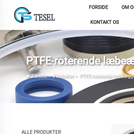
FORSIDE
OM O
KONTAKT OS
PTFE-roterende læbe
Forside
>
Produkter
>
PTFE-roterende læbeægg
ALLE PRODUKTER