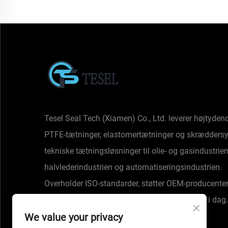
Tesel Seal Tech (Xiamen) Co., Ltd. leverer højtyden
PTFE-tætninger, elastomertætninger og skrædders
tekniske tætningsløsninger til olie- og gasindustrien
halvlederindustrien og automatiseringsindustrien.
Overholder ISO-standarder, støtter OEM-producenter,
friktion, kemisk resistent. Anmod om et tilbud i dag.
We value your privacy