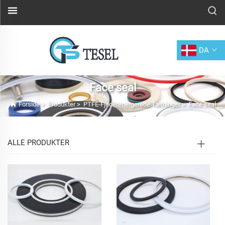
DA
Face seal
Forside
>
Produkter
>
PTFE-Fjederenergerede Tætninger
>
Face seal
ALLE PRODUKTER