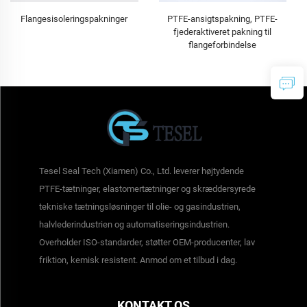
Flangesisoleringspakninger
PTFE-ansigtspakning, PTFE-
fjederaktiveret pakning til
flangeforbindelse
Tesel Seal Tech (Xiamen) Co., Ltd. leverer højtydende
PTFE-tætninger, elastomertætninger og skræddersyrede
tekniske tætningsløsninger til olie- og gasindustrien,
halvlederindustrien og automatiseringsindustrien.
Overholder ISO-standarder, støtter OEM-producenter, lav
friktion, kemisk resistent. Anmod om et tilbud i dag.
KONTAKT OS