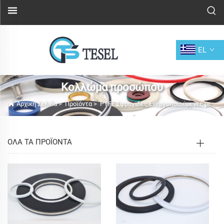
EL
Κολλώμα προσώπου
Αρχική Σελίδα
>
Προϊόντα
>
PTFE Σφραγίδες Ενεργοποιούμενες με Ελατήριο
ΟΛΑ ΤΑ ΠΡΟΪΟΝΤΑ