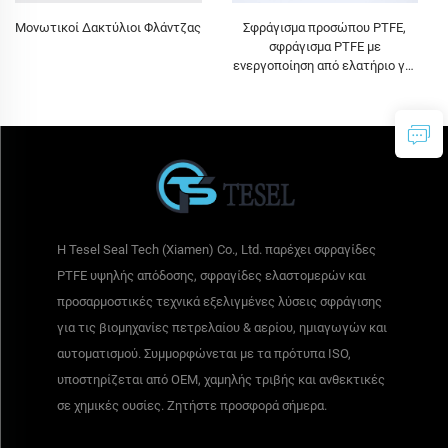
Μονωτικοί Δακτύλιοι Φλάντζας
Σφράγισμα προσώπου PTFE,
σφράγισμα PTFE με
ενεργοποίηση από ελατήριο για
σύνδεση με φλάντζα
Η Tesel Seal Tech (Xiamen) Co., Ltd. παρέχει σφραγίδες
PTFE υψηλής απόδοσης, σφραγίδες ελαστομερών και
προσαρμοστικές τεχνικά εξελιγμένες λύσεις σφράγισης
για τις βιομηχανίες πετρελαίου & αερίου, ημιαγωγών και
αυτοματισμού. Συμμορφώνεται με τα πρότυπα ISO,
υποστηρίζεται από OEM, χαμηλής τριβής και ανθεκτικές
σε χημικές ουσίες. Ζητήστε προσφορά σήμερα.