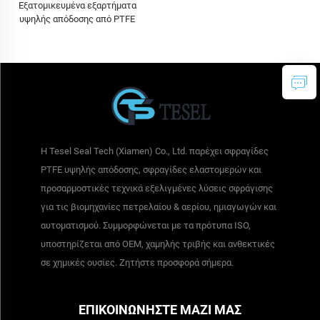
Εξατομικευμένα εξαρτήματα
υψηλής απόδοσης από PTFE
Η Tesel Seal Tech (Xiamen) Co., Ltd. παρέχει σφραγίδες
PTFE υψηλής απόδοσης, σφραγίδες ελαστομερών και
προσαρμοστικές τεχνικά εξελιγμένες λύσεις σφράγισης
για τις βιομηχανίες πετρελαίου & αερίου, ημιαγωγών και
αυτοματισμού. Συμμορφώνεται με τα πρότυπα ISO,
υποστηρίζεται από OEM, χαμηλής τριβής και ανθεκτικές
σε χημικές ουσίες. Ζητήστε προσφορά σήμερα.
ΕΠΙΚΟΙΝΩΝΗΣΤΕ ΜΑΖΙ ΜΑΣ