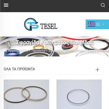
EL
Σφραγίδα Καθίσματος Βαλβίδας
Αρχική Σελίδα
>
Προϊόντα
>
Σφραγίδες API6D/API6A
>
Σφραγίδα Καθίσματος Βαλβίδας
ΟΛΑ ΤΑ ΠΡΟΪΟΝΤΑ