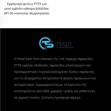
Σφράγισμα χειλών PTFE για
μονό έμβολο κάθισμα βαλβίδας
API 6D κανονικής θερμοκρασίας
Η Tesel Seal Tech (Xiamen) Co., Ltd. παρέχει σφραγίδες
PTFE υψηλής απόδοσης, σφραγίδες ελαστομερών και
προσαρμοστικές τεχνικά εξελιγμένες λύσεις σφράγισης
για τις βιομηχανίες πετρελαίου & αερίου, ημιαγωγών και
αυτοματισμού. Συμμορφώνεται με τα πρότυπα ISO,
υποστηρίζεται από OEM, χαμηλής τριβής και ανθεκτικές
σε χημικές ουσίες. Ζητήστε προσφορά σήμερα.