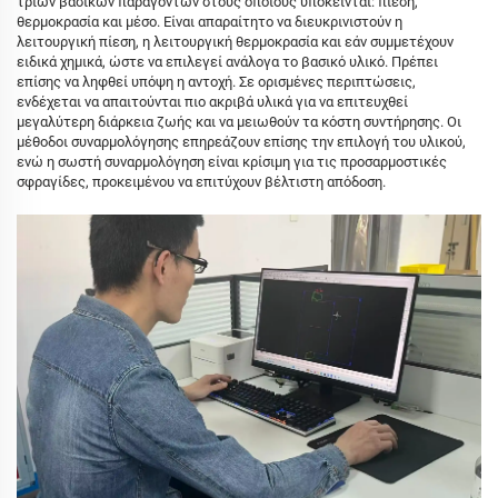
τριών βασικών παραγόντων στους οποίους υπόκεινται: πίεση,
θερμοκρασία και μέσο. Είναι απαραίτητο να διευκρινιστούν η
λειτουργική πίεση, η λειτουργική θερμοκρασία και εάν συμμετέχουν
ειδικά χημικά, ώστε να επιλεγεί ανάλογα το βασικό υλικό. Πρέπει
επίσης να ληφθεί υπόψη η αντοχή. Σε ορισμένες περιπτώσεις,
ενδέχεται να απαιτούνται πιο ακριβά υλικά για να επιτευχθεί
μεγαλύτερη διάρκεια ζωής και να μειωθούν τα κόστη συντήρησης. Οι
μέθοδοι συναρμολόγησης επηρεάζουν επίσης την επιλογή του υλικού,
ενώ η σωστή συναρμολόγηση είναι κρίσιμη για τις προσαρμοστικές
σφραγίδες, προκειμένου να επιτύχουν βέλτιστη απόδοση.