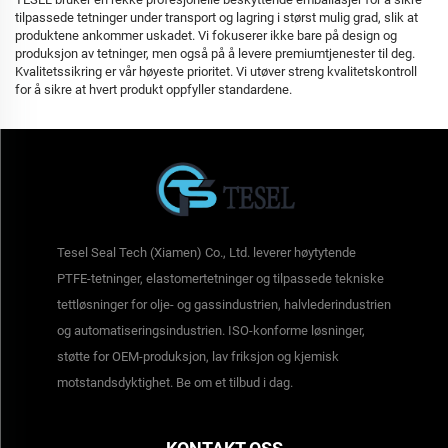
tilpassede tetninger under transport og lagring i størst mulig grad, slik at
produktene ankommer uskadet. Vi fokuserer ikke bare på design og
produksjon av tetninger, men også på å levere premiumtjenester til deg.
Kvalitetssikring er vår høyeste prioritet. Vi utøver streng kvalitetskontroll
for å sikre at hvert produkt oppfyller standardene.
Tesel Seal Tech (Xiamen) Co., Ltd. leverer høytytende
PTFE-tetninger, elastomertetninger og tilpassede tekniske
tettløsninger for olje- og gassindustrien, halvlederindustrien
og automatiseringsindustrien. ISO-konforme løsninger,
støtte for OEM-produksjon, lav friksjon og kjemisk
motstandsdyktighet. Be om et tilbud i dag.