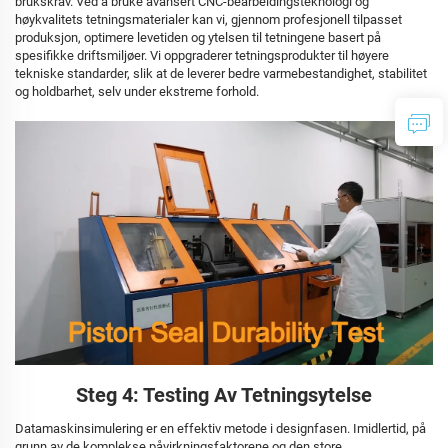
brukskrav. Ved å bruke avansert CNC-bearbeidingsteknologi og
høykvalitets tetningsmaterialer kan vi, gjennom profesjonell tilpasset
produksjon, optimere levetiden og ytelsen til tetningene basert på
spesifikke driftsmiljøer. Vi oppgraderer tetningsprodukter til høyere
tekniske standarder, slik at de leverer bedre varmebestandighet, stabilitet
og holdbarhet, selv under ekstreme forhold.
Steg 4: Testing Av Tetningsytelse
Datamaskinsimulering er en effektiv metode i designfasen. Imidlertid, på
grunn av de komplekse påvirkningsfaktorene og den store