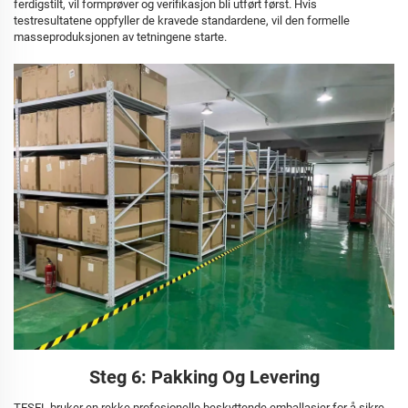
ferdigstilt, vil formprøver og verifikasjon bli utført først. Hvis
testresultatene oppfyller de kravede standardene, vil den formelle
masseproduksjonen av tetningene starte.
Steg 6: Pakking Og Levering
TESEL bruker en rekke profesjonelle beskyttende emballasjer for å sikre