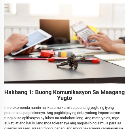
Hakbang 1: Buong Komunikasyon Sa Maagang
Yugto
Inirerekomenda namin na ikasama kami sa paunang yugto ng iyong
proseso sa pagdidisenyo. Ang pagbibigay ng detalyadong impormasyon
tungkol sa aplikasyon ay lubos na makakatulong. Ang materyales, mga
sukat, at ang kaukulang mga toleransya ang nagsisilbing simula para sa
disenyo ng seal. Maaari mong ibahagi ang iyong nakaraang karanasan sa