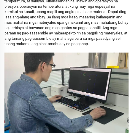
temperatura, at daluyan. Kinakailangan na linawin ang operasyon na
presyon, operasyon na temperatura, at kung may mga espesyal na
kemikal na kasali, upang mapili ang angkop na base material. Dapat ding
isaalang-alang ang tibay. Sa ilang mga kaso, maaaring kailanganin ang
mas mahal na mga materyales upang makamit ang mas mahabang buhay
ng serbisyo at bawasan ang mga gastos sa pagpapanatili. Ang mga
paraan ng pag-aassemble ay nakaaapekto rin sa pagpili ng materyales, at
ang tamang pag-aassemble ay mahalaga para sa mga pasadyang sel
upang makamit ang pinakamahusay na pagganap.