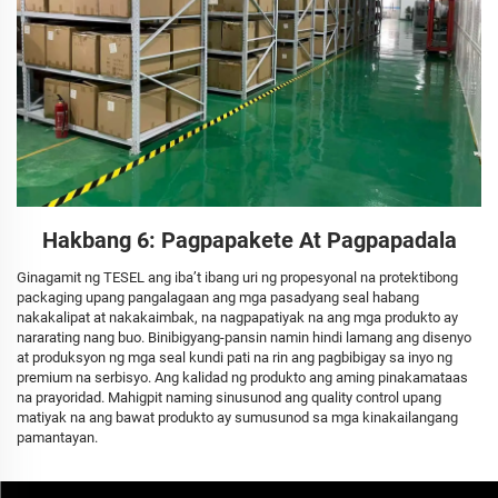
Hakbang 6: Pagpapakete At Pagpapadala
Ginagamit ng TESEL ang iba’t ibang uri ng propesyonal na protektibong
packaging upang pangalagaan ang mga pasadyang seal habang
nakakalipat at nakakaimbak, na nagpapatiyak na ang mga produkto ay
nararating nang buo. Binibigyang-pansin namin hindi lamang ang disenyo
at produksyon ng mga seal kundi pati na rin ang pagbibigay sa inyo ng
premium na serbisyo. Ang kalidad ng produkto ang aming pinakamataas
na prayoridad. Mahigpit naming sinusunod ang quality control upang
matiyak na ang bawat produkto ay sumusunod sa mga kinakailangang
pamantayan.