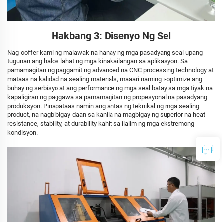
Hakbang 3: Disenyo Ng Sel
Nag-ooffer kami ng malawak na hanay ng mga pasadyang seal upang
tugunan ang halos lahat ng mga kinakailangan sa aplikasyon. Sa
pamamagitan ng paggamit ng advanced na CNC processing technology at
mataas na kalidad na sealing materials, maaari naming i-optimize ang
buhay ng serbisyo at ang performance ng mga seal batay sa mga tiyak na
kapaligiran ng paggawa sa pamamagitan ng propesyonal na pasadyang
produksyon. Pinapataas namin ang antas ng teknikal ng mga sealing
product, na nagbibigay-daan sa kanila na magbigay ng superior na heat
resistance, stability, at durability kahit sa ilalim ng mga ekstremong
kondisyon.