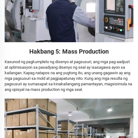
Hakbang 5: Mass Production
Kasunod ng pagkumpleto ng disenyo at pagsusuri, ang mga pag-aadjust
at optimisasyon sa pasadyang disenyo ng seal ay isasagawa ayon sa
kailangan. Kapag natapos na ang yugtong ito, ang unang gagawin ay ang
mga pagsusuri sa mold at pagpapatunay nito. Kung ang mga resulta ng
pagsusuri ay sumasapat sa kinakailangang pamantayan, magsisimula na
ang opisyal na mass production ng mga seal.