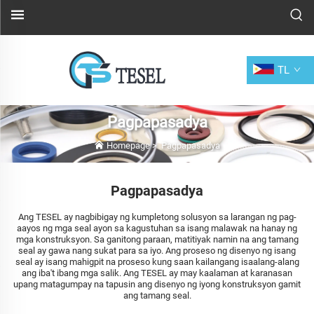
TL
Pagpapasadya
Homepage
>
Pagpapasadya
Pagpapasadya
Ang TESEL ay nagbibigay ng kumpletong solusyon sa larangan ng pag-
aayos ng mga seal ayon sa kagustuhan sa isang malawak na hanay ng
mga konstruksyon. Sa ganitong paraan, matitiyak namin na ang tamang
seal ay gawa nang sukat para sa iyo. Ang proseso ng disenyo ng isang
seal ay isang mahigpit na proseso kung saan kailangang isaalang-alang
ang iba't ibang mga salik. Ang TESEL ay may kaalaman at karanasan
upang matagumpay na tapusin ang disenyo ng iyong konstruksyon gamit
ang tamang seal.