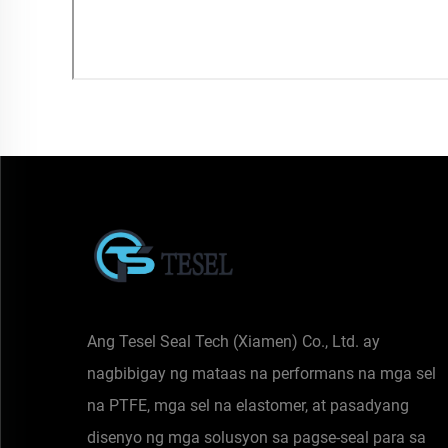
Ang Tesel Seal Tech (Xiamen) Co., Ltd. ay
nagbibigay ng mataas na performans na mga sel
na PTFE, mga sel na elastomer, at pasadyang
disenyo ng mga solusyon sa pagse-seal para sa