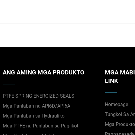
ANG AMING MGA PRODUKTO
MGA MABI
LINK
PTFE SPRING ENERGIZED SEALS
Homepage
Mga Panlaban na API6D/API6A
Tungkol Sa A
Mga Panlaban sa Hydrauliko
Mga Produkt
Mga PTFE na Panlaban sa Pag-ikot
Pagpapasady