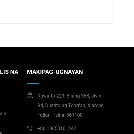
LIS NA
MAKIPAG-UGNAYAN
Kuwarto 223, Bilang 368, Jiyin
Rd, Distrito ng Tong'an, Xiamen,
min
Fujian, Tsina, 361100
o
+86 18650101342
a