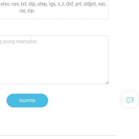
lsx, csv, txt, stp, step, igs, x_t, dxf, prt, sldprt, sat,
rar, zip.
Isumite