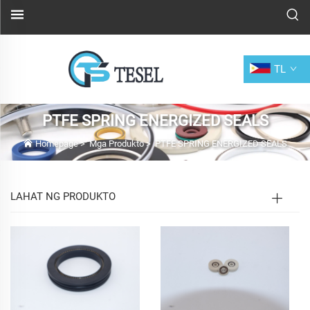
TL
PTFE SPRING ENERGIZED SEALS
Homepage
>
Mga Produkto
>
PTFE SPRING ENERGIZED SEALS
LAHAT NG PRODUKTO