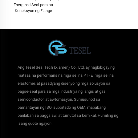
Energized Seal para sa
Koneksyon ng Flange
Ang Tesel Seal Tech (Xiamen) Co., Ltd. ay nagbibigay ng
mataas na performans na mga sel na PTFE, mga sel na
elastomer, at pasadyang disenyo ng mga solusyon sa
pagse-seal para sa mga industriya ng langis at gas,
semiconductor, at awtomasyon. Sumusunod sa
pamantayan ng ISO, suportado ng OEM, mababang
panlaban sa paggalaw, at tumutol sa kemikal. Humiling ng
isang quote ngayon.