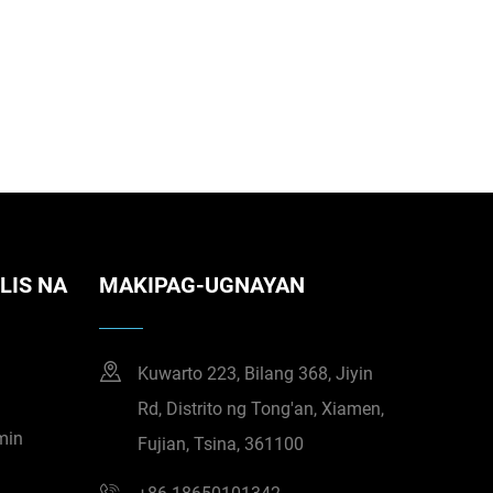
LIS NA
MAKIPAG-UGNAYAN
Kuwarto 223, Bilang 368, Jiyin
Rd, Distrito ng Tong'an, Xiamen,
min
Fujian, Tsina, 361100
o