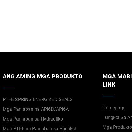
ANG AMING MGA PRODUKTO
MGA MABI
LINK
PTFE SPRING ENERGIZED SEALS
Homepage
Mga Panlaban na API6D/API6A
Tungkol Sa A
Mga Panlaban sa Hydrauliko
Mga Produkt
Mga PTFE na Panlaban sa Pag-ikot