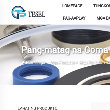
HOMEPAGE
TUNGKOL
PAG-AAPLAY
MGA BA
Pang-matag na Goma 
Homepage
>
Mga Produkto
>
Mga Panlaban na
LAHAT NG PRODUKTO