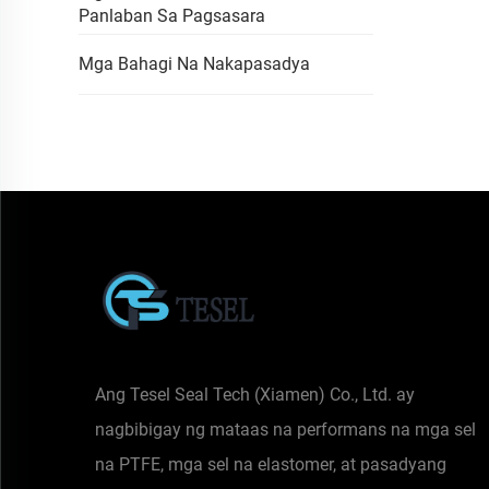
Panlaban Sa Pagsasara
Mga Bahagi Na Nakapasadya
Ang Tesel Seal Tech (Xiamen) Co., Ltd. ay
nagbibigay ng mataas na performans na mga sel
na PTFE, mga sel na elastomer, at pasadyang