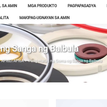
 SA AMIN
MGA PRODUKTO
PAGPAPASADYA
LITA
MAKIPAG-UGNAYAN SA AMIN
ng Sanga ng Balbula
 API6D/API6A
>
Pang-matag na Goma ng Sanga ng Balbula