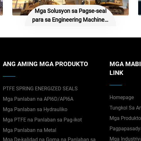
Mga Solusyon sa Pagse-seal
para sa Engineering Machinery
at Heavy Equipment
ANG AMING MGA PRODUKTO
MGA MABI
LINK
PTFE SPRING ENERGIZED SEALS
Homepage
Mga Panlaban na API6D/API6A
Tungkol Sa A
Mga Panlaban sa Hydrauliko
Mga Produkt
Mga PTFE na Panlaban sa Pag-ikot
Pagpapasady
Mga Panlaban na Metal
Mga Industriy
Mga De-kalidad na Goma na Panlaban sa