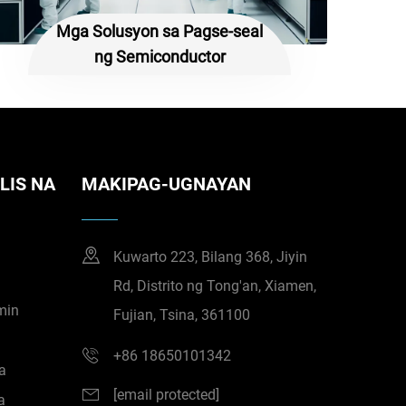
Mga Solusyon sa Pagse-seal
ng Semiconductor
LIS NA
MAKIPAG-UGNAYAN
Kuwarto 223, Bilang 368, Jiyin
Rd, Distrito ng Tong'an, Xiamen,
min
Fujian, Tsina, 361100
o
+86 18650101342
a
[email protected]
a