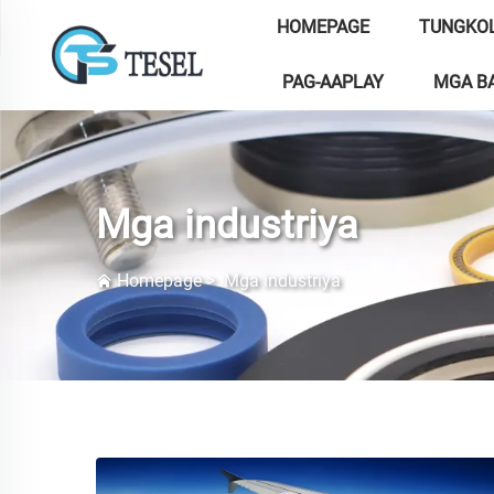
HOMEPAGE
TUNGKOL
PAG-AAPLAY
MGA BA
Mga industriya
Homepage
>
Mga industriya