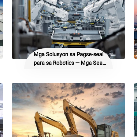
Mga Solusyon sa Pagse-seal
para sa Robotics — Mga Seal
na may Mataas na Performans
para sa Industrial na Robotics
at Automation