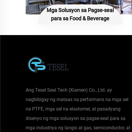
Mga Solusyon sa Pagse-seal
para sa Food & Beverage
Ang Tesel Seal Tech (Xiamen) Co., Ltd. ay
nagbibigay ng mataas na performans na mga sel
na PTFE, mga sel na elastomer, at pasadyang
disenyo ng mga solusyon sa pagse-seal para sa
mga industriya ng langis at gas, semiconductor, at