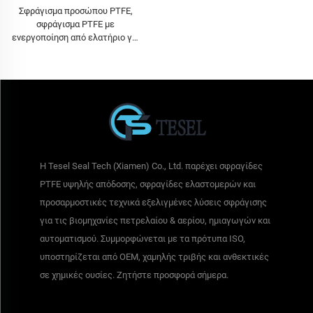
Σφράγισμα προσώπου PTFE,
σφράγισμα PTFE με
ενεργοποίηση από ελατήριο για
σύνδεση με φλάντζα
Η Tesel Seal Tech (Xiamen) Co., Ltd. παρέχει σφραγίδες
PTFE υψηλής απόδοσης, σφραγίδες ελαστομερών και
προσαρμοστικές τεχνικά εξελιγμένες λύσεις σφράγισης
για τις βιομηχανίες πετρελαίου & αερίου, ημιαγωγών και
αυτοματισμού. Συμμορφώνεται με τα πρότυπα ISO,
υποστηρίζεται από OEM, χαμηλής τριβής και ανθεκτικές
σε χημικές ουσίες. Ζητήστε προσφορά σήμερα.