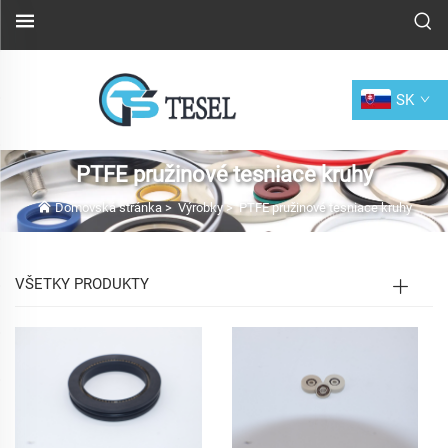
SK
PTFE pružinové tesniace kruhy
Domovská stránka
>
Výrobky
>
PTFE pružinové tesniace kruhy
VŠETKY PRODUKTY