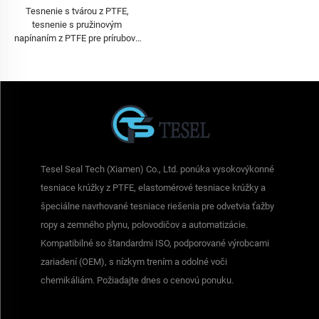
Tesnenie s tvárou z PTFE,
tesnenie s pružinovým
napínaním z PTFE pre prírubové
spojenie
Tesel Seal Tech (Xiamen) Co., Ltd. ponúka vysokovýkonné
tesniace krúžky z PTFE, elastomérové tesniace krúžky a
špeciálne navrhované tesniace riešenia pre odvetvia ťažby
ropy a zemného plynu, polovodičov a automatizácie.
Kompatibilné so štandardmi ISO, podporované výrobcami
zariadení (OEM), s nízkym trením a odolné voči
chemikáliám. Požiadajte dnes o cenovú ponuku.