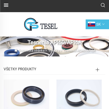
SK
Tesnenia API6D/API6A
Domovská stránka
>
Výrobky
>
Tesnenia API6D/API6A
VŠETKY PRODUKTY