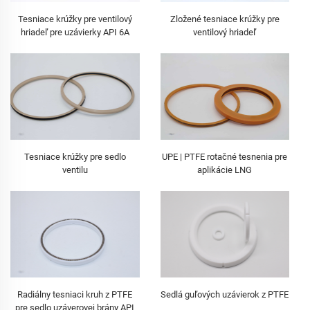
Tesniace krúžky pre ventilový
Zložené tesniace krúžky pre
hriadeľ pre uzávierky API 6A
ventilový hriadeľ
Tesniace krúžky pre sedlo
UPE | PTFE rotačné tesnenia pre
ventilu
aplikácie LNG
Radiálny tesniaci kruh z PTFE
Sedlá guľových uzávierok z PTFE
pre sedlo uzáverovej brány API