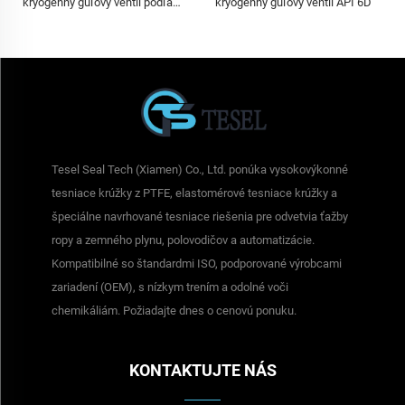
kryogénny guľový ventil API 6D
kryogénny guľový ventil podľa
API 6D
Tesel Seal Tech (Xiamen) Co., Ltd. ponúka vysokovýkonné
tesniace krúžky z PTFE, elastomérové tesniace krúžky a
špeciálne navrhované tesniace riešenia pre odvetvia ťažby
ropy a zemného plynu, polovodičov a automatizácie.
Kompatibilné so štandardmi ISO, podporované výrobcami
zariadení (OEM), s nízkym trením a odolné voči
chemikáliám. Požiadajte dnes o cenovú ponuku.
KONTAKTUJTE NÁS