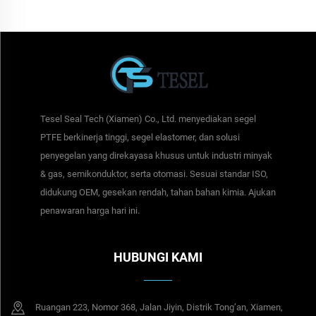
Tesel Seal Tech (Xiamen) Co., Ltd. menyediakan segel
PTFE berkinerja tinggi, segel elastomer, dan solusi
penyegelan yang direkayasa khusus untuk industri minyak
& gas, semikonduktor, serta otomasi. Sesuai standar ISO,
didukung OEM, gesekan rendah, tahan bahan kimia. Ajukan
penawaran harga hari ini.
HUBUNGI KAMI
Ruangan 223, Nomor 368, Jalan Jiyin, Distrik Tong’an, Xiamen,