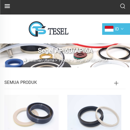
ID
Segel API6D/API6A
Halaman Utama
>
Produk
>
Segel API6D/API6A
SEMUA PRODUK