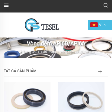
VI
Vòng đệm API6D/API6A
Trang Chủ
>
Sản Phẩm
>
Vòng đệm API6D/API6A
TẤT CẢ SẢN PHẨM