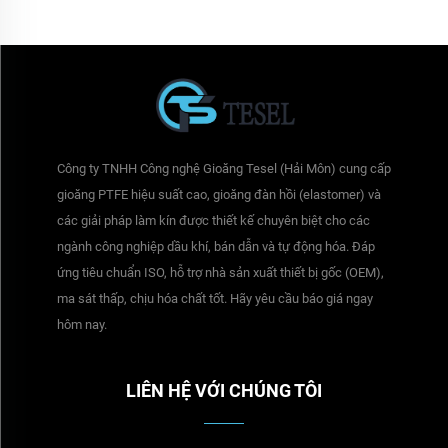
cryogenic API 6D
Công ty TNHH Công nghệ Gioăng Tesel (Hải Môn) cung cấp
gioăng PTFE hiệu suất cao, gioăng đàn hồi (elastomer) và
các giải pháp làm kín được thiết kế chuyên biệt cho các
ngành công nghiệp dầu khí, bán dẫn và tự động hóa. Đáp
ứng tiêu chuẩn ISO, hỗ trợ nhà sản xuất thiết bị gốc (OEM),
ma sát thấp, chịu hóa chất tốt. Hãy yêu cầu báo giá ngay
hôm nay.
LIÊN HỆ VỚI CHÚNG TÔI