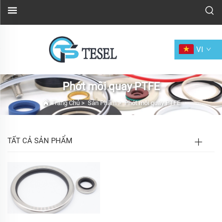
VI
Phớt môi quay PTFE
Trang Chủ
>
Sản Phẩm
>
Phớt môi quay PTFE
TẤT CẢ SẢN PHẨM