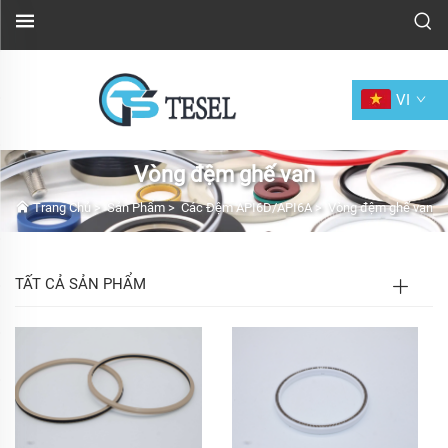
VI
Vòng đệm ghế van
Trang Chủ
>
Sản Phẩm
>
Các Đệm API6D/API6A
>
Vòng đệm ghế van
TẤT CẢ SẢN PHẨM