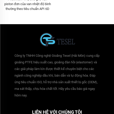
piston đơn của van nhiệt độ bình
thường theo tiêu chuẩn API 6D
Công ty TNHH Công nghệ Gioăng Tesel (Hải Môn) cung cấp
gioăng PTFE hiệu suất cao, gioăng đàn hồi (elastomer) và
các giải pháp làm kín được thiết kế chuyên biệt cho các
ngành công nghiệp dầu khí, bán dẫn và tự động hóa. Đáp
ứng tiêu chuẩn ISO, hỗ trợ nhà sản xuất thiết bị gốc (OEM),
ma sát thấp, chịu hóa chất tốt. Hãy yêu cầu báo giá ngay
hôm nay.
LIÊN HỆ VỚI CHÚNG TÔI