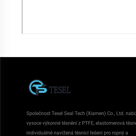
Společnost Tesel Seal Tech (Xiamen) Co., Ltd. nabí
vysoce výkonné těsnění z PTFE, elastomerová těsn
individuálně navržená těsnicí řešení pro ropný a