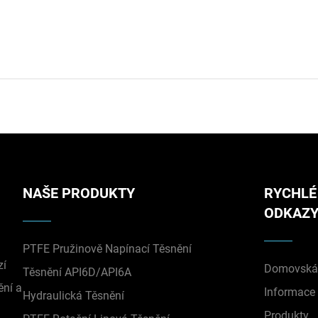
NAŠE PRODUKTY
RYCHLÉ
ODKAZ
PTFE Pružinově Napínací Těsnění
zí
Domovská 
Těsnění API6D/API6A
ění a
Informace
Hydraulická Těsnění
Produkty