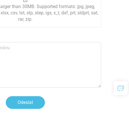
 larger than 30MB. Supported formats: jpg, jpeg,
lsx, csv, txt, stp, step, igs, x_t, dxf, prt, sldprt, sat,
rar, zip.
Odeslat