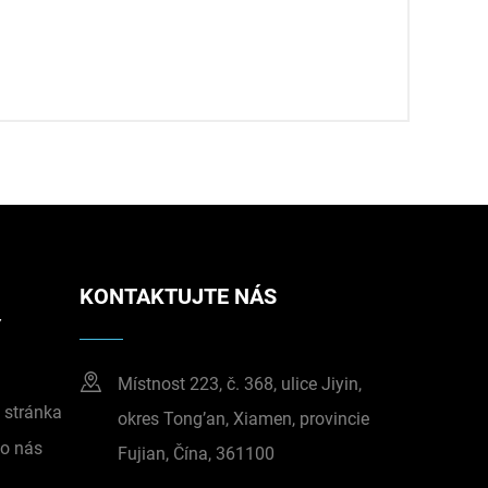
KONTAKTUJTE NÁS
Y
Místnost 223, č. 368, ulice Jiyin,
stránka
okres Tong’an, Xiamen, provincie
 o nás
Fujian, Čína, 361100