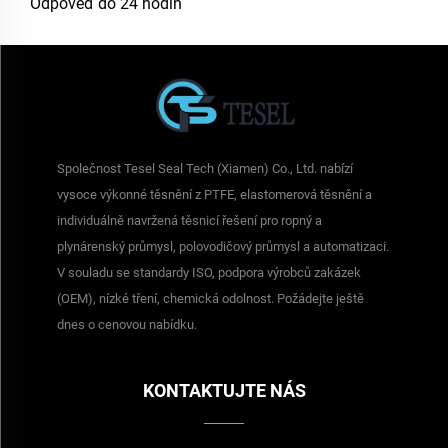
Odpověď do 24 hodin
Společnost Tesel Seal Tech (Xiamen) Co., Ltd. nabízí
vysoce výkonné těsnění z PTFE, elastomerová těsnění a
individuálně navržená těsnicí řešení pro ropný a
plynárenský průmysl, polovodičový průmysl a automatizaci.
V souladu se standardy ISO, podpora výrobců zakázek
(OEM), nízké tření, chemická odolnost. Požádejte ještě
dnes o cenovou nabídku.
KONTAKTUJTE NÁS