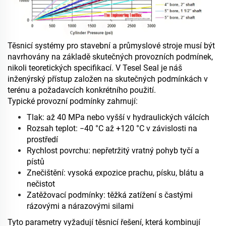
Těsnicí systémy pro stavební a průmyslové stroje musí být
navrhovány na základě skutečných provozních podmínek,
nikoli teoretických specifikací. V Tesel Seal je náš
inženýrský přístup založen na skutečných podmínkách v
terénu a požadavcích konkrétního použití.
Typické provozní podmínky zahrnují:
Tlak: až 40 MPa nebo vyšší v hydraulických válcích
Rozsah teplot: −40 °C až +120 °C v závislosti na
prostředí
Rychlost povrchu: nepřetržitý vratný pohyb tyčí a
pístů
Znečištění: vysoká expozice prachu, písku, blátu a
nečistot
Zatěžovací podmínky: těžká zatížení s častými
rázovými a nárazovými silami
Tyto parametry vyžadují těsnicí řešení, která kombinují