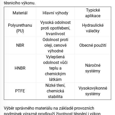
těsnicího výkonu.
Typické
Materiál
Hlavní výhody
aplikace
Vysoká odolnost
Polyurethanu
Hydraulické
proti opotřebení,
(PU)
válečky
trvanlivost
Odolnost proti
NBR
oleji, cenově
Obecné použití
výhodné
Vylepšená
odolnost vůči
Náročné
HNBR
teplu a
systémy
chemickým
látkám
Nízké tření,
Vysokovýkonné
PTFE
chemická
systémy
stabilita
Výběr správného materiálu na základě provozních
podmínek výrazně prodlouží životnost těsnění i výkon