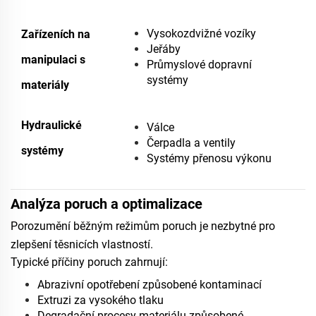
Vysokozdvižné vozíky
Zařízeních na
Jeřáby
manipulaci s
Průmyslové dopravní
systémy
materiály
Hydraulické
Válce
Čerpadla a ventily
systémy
Systémy přenosu výkonu
Analýza poruch a optimalizace
Porozumění běžným režimům poruch je nezbytné pro
zlepšení těsnicích vlastností.
Typické příčiny poruch zahrnují:
Abrazivní opotřebení způsobené kontaminací
Extruzi za vysokého tlaku
Degradační procesy materiálu způsobené