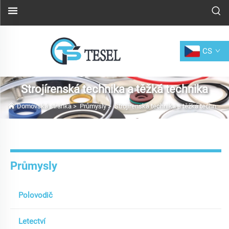
CS
Strojírenská technika a těžká technika
Domovská stránka
>
Průmysly
>
Strojírenská technika a těžká technika
Průmysly
Polovodič
Letectví