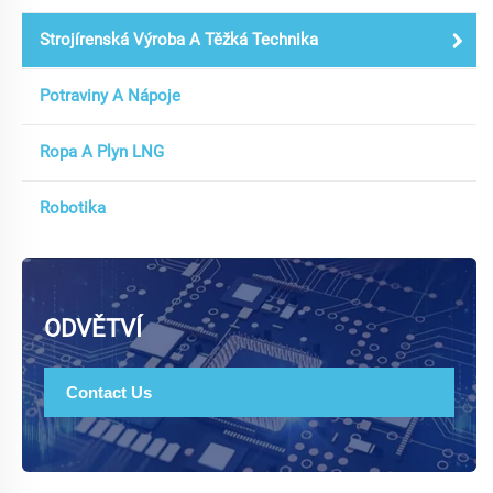
Strojírenská Výroba A Těžká Technika
Potraviny A Nápoje
Ropa A Plyn LNG
Robotika
ODVĚTVÍ
Contact Us