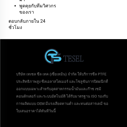
พูดคุยกับทีมวิศวกร
ของเรา
ตอบกลับภายใน 24
ชั่วโมง
บริษัท เทเซล ซีล เทค (เซี่ยเหมิน) จำกัด ให้บริการซีล PTFE
ประสิทธิภาพสูง ซีลเอลาสโตเมอร์ และโซลูชันการปิดผนึกที่
ออกแบบเฉพาะสำหรับอุตสาหกรรมน้ำมันและก๊าซ เซมิ
คอนดักเตอร์ และระบบอัตโนมัติ ได้รับมาตรฐาน ISO รองรับ
การผลิตแบบ OEM มีแรงเสียดทานต่ำ และทนต่อสารเคมี ขอ
ใบเสนอราคาได้ทันทีวันนี้