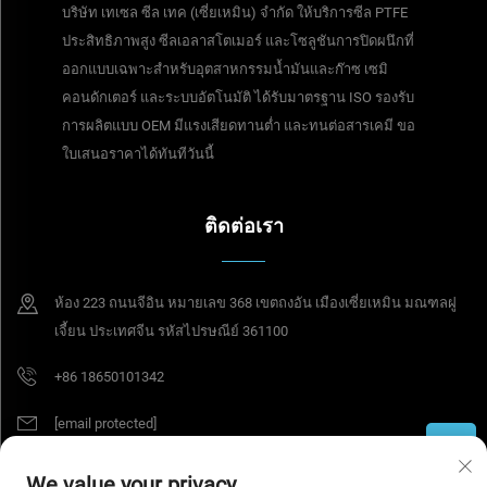
บริษัท เทเซล ซีล เทค (เซี่ยเหมิน) จำกัด ให้บริการซีล PTFE
ประสิทธิภาพสูง ซีลเอลาสโตเมอร์ และโซลูชันการปิดผนึกที่
ออกแบบเฉพาะสำหรับอุตสาหกรรมน้ำมันและก๊าซ เซมิ
คอนดักเตอร์ และระบบอัตโนมัติ ได้รับมาตรฐาน ISO รองรับ
การผลิตแบบ OEM มีแรงเสียดทานต่ำ และทนต่อสารเคมี ขอ
ใบเสนอราคาได้ทันทีวันนี้
ติดต่อเรา
ห้อง 223 ถนนจีอิน หมายเลข 368 เขตถงอัน เมืองเซี่ยเหมิน มณฑลฝู
เจี้ยน ประเทศจีน รหัสไปรษณีย์ 361100
+86 18650101342
[email protected]
We value your privacy