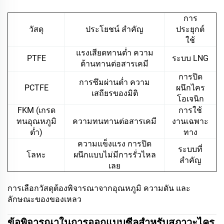
การ
วัสดุ
ประโยชน์ สําคัญ
ประยุกต์
ใช้
แรงเสียดทานต่ำ ความ
PTFE
ระบบ LNG
ต้านทานต่อสารเคมี
การปิด
การซึมผ่านต่ำ ความ
PCTFE
ผนึกไคร
เสถียรของมิติ
โอเจนิก
FKM (เกรด
การใช้
ทนอุณหภูมิ
ความทนทานต่อสารเคมี
งานเฉพาะ
ต่ำ)
ทาง
ความแข็งแรง การปิด
ระบบที่
โลหะ
ผนึกแบบไม่มีการรั่วไหล
สำคัญ
เลย
การเลือกวัสดุต้องพิจารณาจากอุณหภูมิ ความดัน และ
ลักษณะของของเหลว
ข้อพิจารณาในการออกแบบซีลสำหรับสภาวะไคร