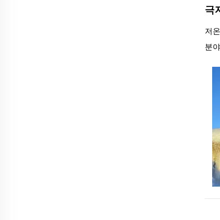
극
저온
분야