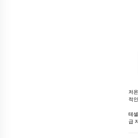
저온
적인
테셀
급 