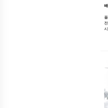
배
플
전
시