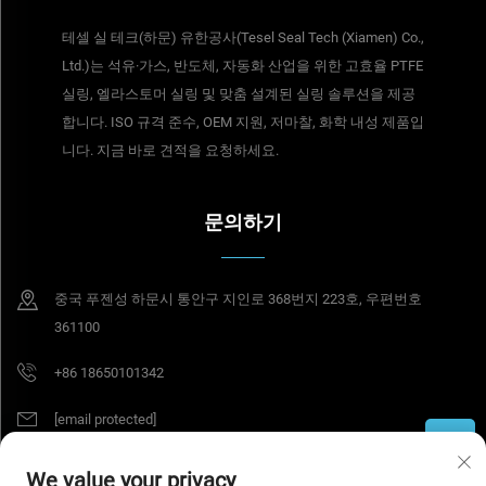
테셀 실 테크(하문) 유한공사(Tesel Seal Tech (Xiamen) Co.,
Ltd.)는 석유·가스, 반도체, 자동화 산업을 위한 고효율 PTFE
실링, 엘라스토머 실링 및 맞춤 설계된 실링 솔루션을 제공
합니다. ISO 규격 준수, OEM 지원, 저마찰, 화학 내성 제품입
니다. 지금 바로 견적을 요청하세요.
문의하기
중국 푸젠성 하문시 통안구 지인로 368번지 223호, 우편번호
361100
+86 18650101342
[email protected]
We value your privacy