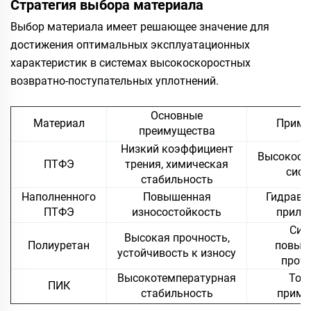
Стратегия выбора материала
Выбор материала имеет решающее значение для
достижения оптимальных эксплуатационных
характеристик в системах высокоскоростных
возвратно-поступательных уплотнений.
Основные
Материал
Приме
преимущества
Низкий коэффициент
Высокоск
ПТФЭ
трения, химическая
сис
стабильность
Наполненного
Повышенная
Гидравл
ПТФЭ
износостойкость
прило
Сис
Высокая прочность,
Полиуретан
повыш
устойчивость к износу
проч
Высокотемпературная
Точ
ПИК
стабильность
приме