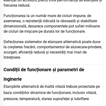
esențial un echilibru precis între performanța de etanșare și
frecarea redusă.
Funcționarea la un număr mare de cicluri impune, de
asemenea, o rezistență ridicată la oboseală și stabilitate
dimensională, deoarece componentele pot suferi milioane
de cicluri de mișcare pe durata lor de funcționare.
Defecțiunea sistemelor de etanșare alternativă poate duce
la creșterea frecării, comportamentul de alunecare-prindere,
scurgeri, eficiență redusă și necesități mai mari de
întreținere.
Condiții de funcționare și parametri de
inginerie
Etanșările alternativă de înaltă viteză trebuie proiectate pe
baza condițiilor dinamice de funcționare, inclusiv viteză,
presiune, temperatură, starea suprafeței și lubrifiere.