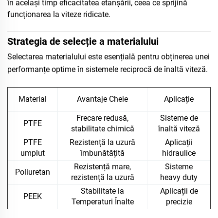
în același timp eficacitatea etanșării, ceea ce sprijină
funcționarea la viteze ridicate.
Strategia de selecție a materialului
Selectarea materialului este esențială pentru obținerea unei
performanțe optime în sistemele reciprocă de înaltă viteză.
Material
Avantaje Cheie
Aplicație
Frecare redusă,
Sisteme de
PTFE
stabilitate chimică
înaltă viteză
PTFE
Rezistență la uzură
Aplicații
umplut
îmbunătățită
hidraulice
Rezistență mare,
Sisteme
Poliuretan
rezistență la uzură
heavy duty
Stabilitate la
Aplicații de
PEEK
Temperaturi Înalte
precizie