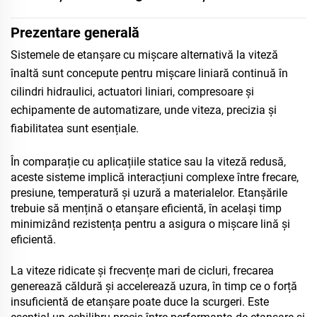
Prezentare generală
Sistemele de etanșare cu mișcare alternativă la viteză
înaltă sunt concepute pentru mișcare liniară continuă în
cilindri hidraulici, actuatori liniari, compresoare și
echipamente de automatizare, unde viteza, precizia și
fiabilitatea sunt esențiale.
În comparație cu aplicațiile statice sau la viteză redusă,
aceste sisteme implică interacțiuni complexe între frecare,
presiune, temperatură și uzură a materialelor. Etanșările
trebuie să mențină o etanșare eficientă, în același timp
minimizând rezistența pentru a asigura o mișcare lină și
eficientă.
La viteze ridicate și frecvențe mari de cicluri, frecarea
generează căldură și accelerează uzura, în timp ce o forță
insuficientă de etanșare poate duce la scurgeri. Este