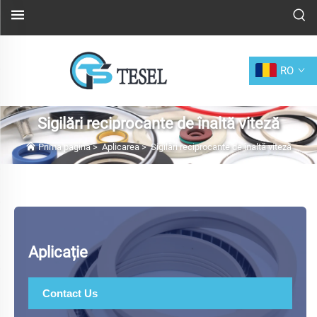
RO
Sigilări reciprocante de înaltă viteză
Prima pagină
>
Aplicarea
>
Sigilări reciprocante de înaltă viteză
Aplicație
Contact Us