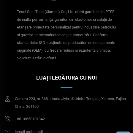
Tesel Seal Tech (Xiamen) Co., Ltd. oferă garnituri din PTFE
de înaltă performanță, garnituri din elastomer și soluții de
etanșare proiectate personalizat pentru industriile petrolului
și gazelor, semiconductorilor și automatizării. Conform
standardelor ISO, susținute de producători de echipamente
originale (OEM), cu frecare redusă și rezistență chimică.
Solicitați astăzi o ofertă!
LUAȚI LEGĂTURA CU NOI
Camera 223, nr. 368, strada Jiyin, districtul Tong’an, Xiamen, Fujian,
China, 361100
+86 18650101342
[email protected]