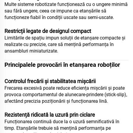
Multe sisteme robotizate funcționează cu o ungere minimă
sau fără ungere, ceea ce impune ca etanșările să
funcționeze fiabil în condiții uscate sau semi-uscate.
Restricții legate de designul compact
Limitările de spațiu impun soluții de etanșare compacte și
realizate cu precizie, care să mențină performanța în
ansambluri miniaturizate.
Principalele provocări în etanșarea roboților
Controlul frecării și stabilitatea mișcării
Frecarea excesivă poate reduce eficiența mișcării și poate
provoca comportamentul de alunecare-prindere (stick-slip),
afectând precizia poziționării și funcționarea lină.
Rezistență ridicată la uzură prin ciclare
Funcționarea continuă duce la o uzură semnificativă în
timp. Etanșările trebuie să mențină performanța pe