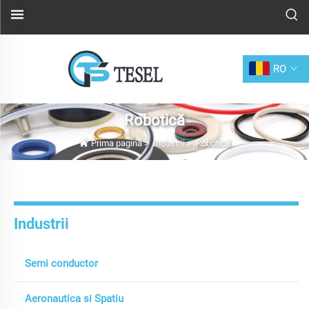
RO
Robotică
Prima pagină
>
Industrii
>
Robotică
Industrii
Semi conductor
Aeronautica si Spatiu