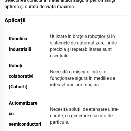
Selectarea corectă a materialului asigură performanța
optimă și durata de viață maximă.
Aplicații
Utilizate în brațele roboților și în
Robotica
sistemele de automatizare, unde
Industrială
precizia și repetabilitatea sunt
esențiale.
Roboți
Necesită o mișcare lină și o
colaborativi
funcționare sigură în mediile de
interacțiune om-mașină.
(Coborți)
Automatizare
Necesită soluții de etanșare ultra-
cu
curate, cu generare scăzută de
particule.
semiconductori