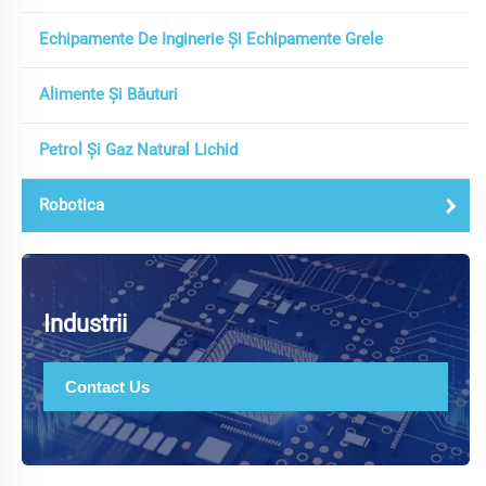
Echipamente De Inginerie Şi Echipamente Grele
Alimente Şi Băuturi
Petrol Şi Gaz Natural Lichid
Robotica
Industrii
Contact Us