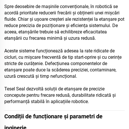
Spre deosebire de mașinile convenționale, în robotică se
acordă prioritate reducerii frecării și obținerii unei mișcări
fluide. Chiar și ușoare creșteri ale rezistenței la etanșare pot
reduce precizia de poziționare și eficiența sistemului. De
aceea, etanșările trebuie să echilibreze eficacitatea
etanșării cu frecarea minimă și uzura redusă.
Aceste sisteme funcționează adesea la rate ridicate de
cicluri, cu mișcare frecventă de tip start-oprire și cu cerințe
stricte de curățenie. Defecțiunea componentelor de
etanșare poate duce la scăderea preciziei, contaminare,
uzură crescută și timp nefuncțional.
Tesel Seal dezvoltă soluții de etanșare de precizie
concepute pentru frecare redusă, durabilitate ridicată și
performanță stabilă în aplicațiile robotice.
Condiții de funcționare și parametri de
inginerie