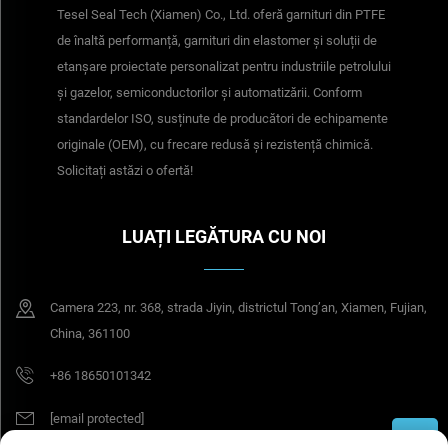
Tesel Seal Tech (Xiamen) Co., Ltd. oferă garnituri din PTFE
de înaltă performanță, garnituri din elastomer și soluții de
etanșare proiectate personalizat pentru industriile petrolului
și gazelor, semiconductorilor și automatizării. Conform
standardelor ISO, susținute de producători de echipamente
originale (OEM), cu frecare redusă și rezistență chimică.
Solicitați astăzi o ofertă!
LUAȚI LEGĂTURA CU NOI
Camera 223, nr. 368, strada Jiyin, districtul Tong’an, Xiamen, Fujian,
China, 361100
+86 18650101342
[email protected]