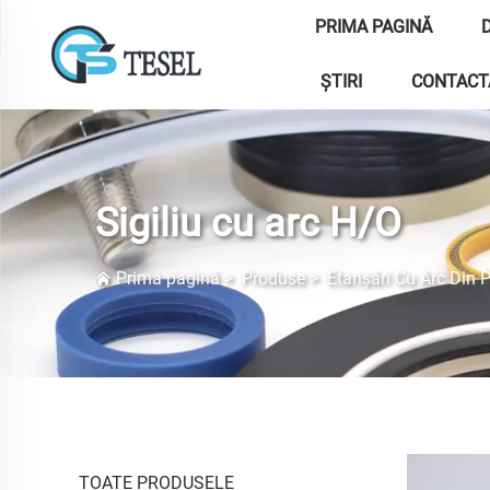
PRIMA PAGINĂ
ȘTIRI
CONTACT
Sigiliu cu arc H/O
Prima pagină
>
Produse
>
Etanșări Cu Arc Din 
TOATE PRODUSELE