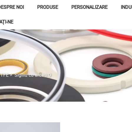
DESPRE NOI
PRODUSE
PERSONALIZARE
INDU
AȚI-NE
PTFE
>
Sigiliu cu arc H/O