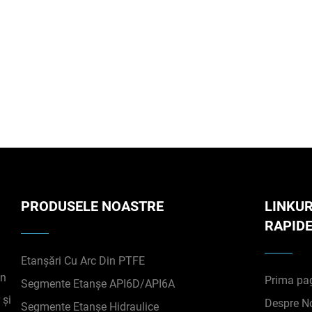
PRODUSELE NOASTRE
LINKUR
RAPID
Etanșări Cu Arc Din PTFE
in
Prima pa
Segmente Etanșe API6D/API6A
 și
Despre N
Segmente Etanșe Hidraulice