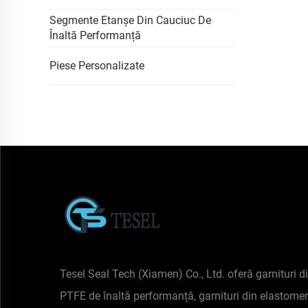
Segmente Etanșe Din Cauciuc De
Înaltă Performanță
Piese Personalizate
Tesel Seal Tech (Xiamen) Co., Ltd. oferă garnituri d
PTFE de înaltă performanță, garnituri din elastomer