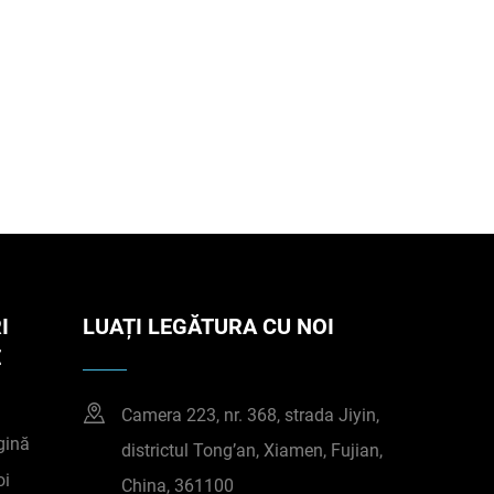
I
LUAȚI LEGĂTURA CU NOI
E
Camera 223, nr. 368, strada Jiyin,
gină
districtul Tong’an, Xiamen, Fujian,
oi
China, 361100