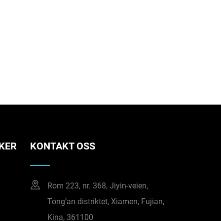
KER
KONTAKT OSS
Rom 223, nr. 368, Jiyin-veien,
Tong’an-distriktet, Xiamen, Fujian,
Kina, 361100