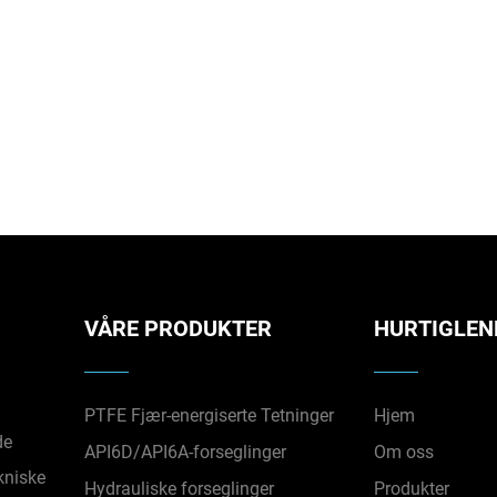
VÅRE PRODUKTER
HURTIGLEN
PTFE Fjær-energiserte Tetninger
Hjem
de
API6D/API6A-forseglinger
Om oss
kniske
Hydrauliske forseglinger
Produkter