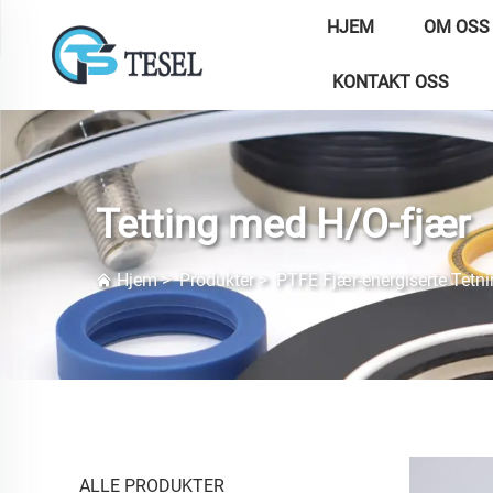
HJEM
OM OSS
KONTAKT OSS
Tetting med H/O-fjær
Hjem
>
Produkter
>
PTFE Fjær-energiserte Tetni
ALLE PRODUKTER