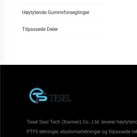
Høytytende Gummiforseglinger
Tilpassede Deler
Tesel Seal Tech (Xiamen) Co., Ltd. leverer høytyten
PTFE-tetninger, elastomertetninger og tilpassede te