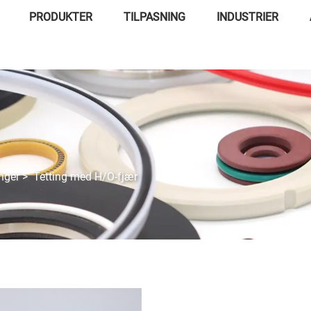
PRODUKTER
TILPASNING
INDUSTRIER
nger
>
Tetting med H/O-fjær