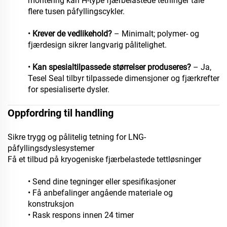
montering kan H-type fjærbelastede tetninger tåle
flere tusen påfyllingscykler.
•
Krever de vedlikehold?
– Minimalt; polymer- og
fjærdesign sikrer langvarig pålitelighet.
•
Kan spesialtilpassede størrelser produseres?
– Ja,
Tesel Seal tilbyr tilpassede dimensjoner og fjærkrefter
for spesialiserte dysler.
Oppfordring til handling
Sikre trygg og pålitelig tetning for LNG-
påfyllingsdyslesystemer
Få et tilbud på kryogeniske fjærbelastede tettløsninger
• Send dine tegninger eller spesifikasjoner
• Få anbefalinger angående materiale og
konstruksjon
• Rask respons innen 24 timer