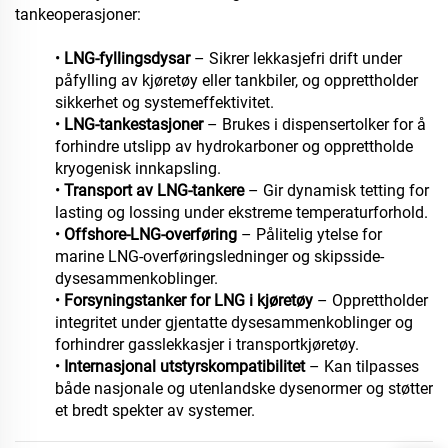
tankeoperasjoner:
•
LNG-fyllingsdysar
– Sikrer lekkasjefri drift under
påfylling av kjøretøy eller tankbiler, og opprettholder
sikkerhet og systemeffektivitet.
•
LNG-tankestasjoner
– Brukes i dispensertolker for å
forhindre utslipp av hydrokarboner og opprettholde
kryogenisk innkapsling.
•
Transport av LNG-tankere
– Gir dynamisk tetting for
lasting og lossing under ekstreme temperaturforhold.
•
Offshore-LNG-overføring
– Pålitelig ytelse for
marine LNG-overføringsledninger og skipsside-
dysesammenkoblinger.
•
Forsyningstanker for LNG i kjøretøy
– Opprettholder
integritet under gjentatte dysesammenkoblinger og
forhindrer gasslekkasjer i transportkjøretøy.
•
Internasjonal utstyrskompatibilitet
– Kan tilpasses
både nasjonale og utenlandske dysenormer og støtter
et bredt spekter av systemer.