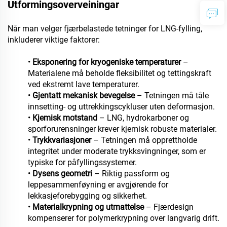
Utformingsoverveiningar
Når man velger fjærbelastede tetninger for LNG-fylling,
inkluderer viktige faktorer:
•
Eksponering for kryogeniske temperaturer
–
Materialene må beholde fleksibilitet og tettingskraft
ved ekstremt lave temperaturer.
•
Gjentatt mekanisk bevegelse
– Tetningen må tåle
innsetting- og uttrekkingscykluser uten deformasjon.
•
Kjemisk motstand
– LNG, hydrokarboner og
sporforurensninger krever kjemisk robuste materialer.
•
Trykkvariasjoner
– Tetningen må opprettholde
integritet under moderate trykksvingninger, som er
typiske for påfyllingssystemer.
•
Dysens geometri
– Riktig passform og
leppesammenføyning er avgjørende for
lekkasjeforebygging og sikkerhet.
•
Materialkrypning og utmattelse
– Fjærdesign
kompenserer for polymerkrypning over langvarig drift.