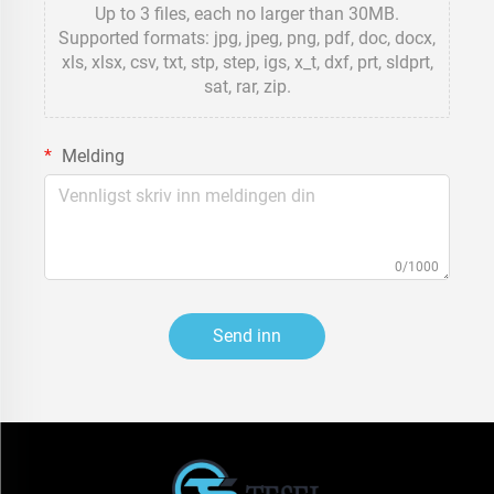
Up to 3 files, each no larger than 30MB.
Supported formats: jpg, jpeg, png, pdf, doc, docx,
xls, xlsx, csv, txt, stp, step, igs, x_t, dxf, prt, sldprt,
sat, rar, zip.
Melding
0/1000
Send inn