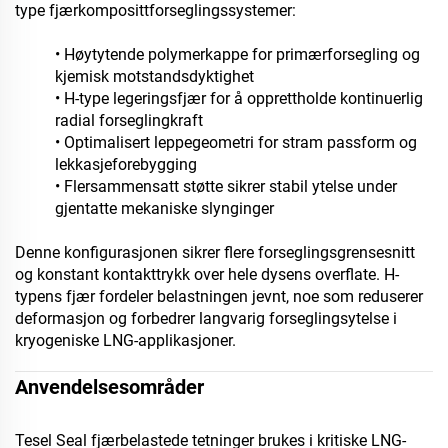
type fjærkomposittforseglingssystemer:
• Høytytende polymerkappe for primærforsegling og
kjemisk motstandsdyktighet
• H-type legeringsfjær for å opprettholde kontinuerlig
radial forseglingkraft
• Optimalisert leppegeometri for stram passform og
lekkasjeforebygging
• Flersammensatt støtte sikrer stabil ytelse under
gjentatte mekaniske slynginger
Denne konfigurasjonen sikrer flere forseglingsgrensesnitt
og konstant kontakttrykk over hele dysens overflate. H-
typens fjær fordeler belastningen jevnt, noe som reduserer
deformasjon og forbedrer langvarig forseglingsytelse i
kryogeniske LNG-applikasjoner.
Anvendelsesområder
Tesel Seal fjærbelastede tetninger brukes i kritiske LNG-