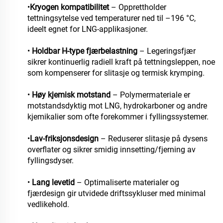
•
Kryogen kompatibilitet
– Opprettholder
tettningsytelse ved temperaturer ned til –196 °C,
ideelt egnet for LNG-applikasjoner.
•
Holdbar H-type fjærbelastning
– Legeringsfjær
sikrer kontinuerlig radiell kraft på tettningsleppen, noe
som kompenserer for slitasje og termisk krymping.
•
Høy kjemisk motstand
– Polymermateriale er
motstandsdyktig mot LNG, hydrokarboner og andre
kjemikalier som ofte forekommer i fyllingssystemer.
•
Lav-friksjonsdesign
– Reduserer slitasje på dysens
overflater og sikrer smidig innsetting/fjerning av
fyllingsdyser.
•
Lang levetid
– Optimaliserte materialer og
fjærdesign gir utvidede driftssykluser med minimal
vedlikehold.