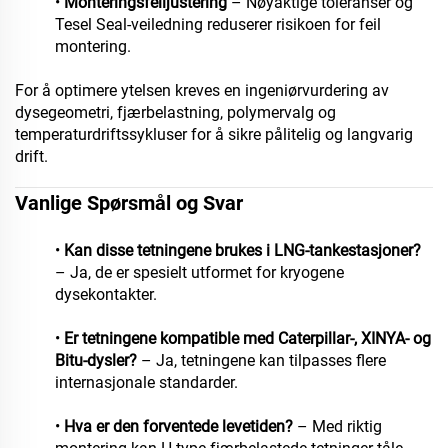
•
Monteringsfeiljustering
– Nøyaktige toleranser og
Tesel Seal-veiledning reduserer risikoen for feil
montering.
For å optimere ytelsen kreves en ingeniørvurdering av
dysegeometri, fjærbelastning, polymervalg og
temperaturdriftssykluser for å sikre pålitelig og langvarig
drift.
Vanlige Spørsmål og Svar
•
Kan disse tetningene brukes i LNG-tankestasjoner?
– Ja, de er spesielt utformet for kryogene
dysekontakter.
•
Er tetningene kompatible med Caterpillar-, XINYA- og
Bitu-dysler?
– Ja, tetningene kan tilpasses flere
internasjonale standarder.
•
Hva er den forventede levetiden?
– Med riktig