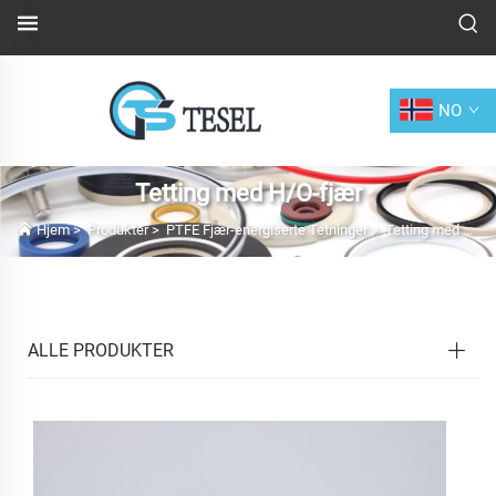
NO
Tetting med H/O-fjær
Hjem
>
Produkter
>
PTFE Fjær-energiserte Tetninger
>
Tetting med H/O-fjær
ALLE PRODUKTER