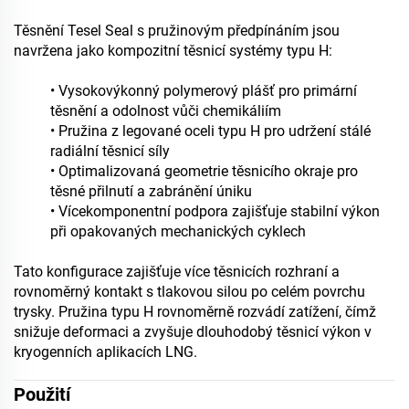
Těsnění Tesel Seal s pružinovým předpínáním jsou
navržena jako kompozitní těsnicí systémy typu H:
• Vysokovýkonný polymerový plášť pro primární
těsnění a odolnost vůči chemikáliím
• Pružina z legované oceli typu H pro udržení stálé
radiální těsnicí síly
• Optimalizovaná geometrie těsnicího okraje pro
těsné přilnutí a zabránění úniku
• Vícekomponentní podpora zajišťuje stabilní výkon
při opakovaných mechanických cyklech
Tato konfigurace zajišťuje více těsnicích rozhraní a
rovnoměrný kontakt s tlakovou silou po celém povrchu
trysky. Pružina typu H rovnoměrně rozvádí zatížení, čímž
snižuje deformaci a zvyšuje dlouhodobý těsnicí výkon v
kryogenních aplikacích LNG.
Použití