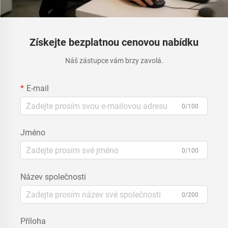
Získejte bezplatnou cenovou nabídku
Náš zástupce vám brzy zavolá.
E-mail
0/100
Jméno
0/100
Název společnosti
0/200
Příloha