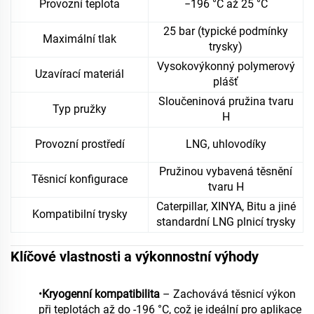
Provozní teplota
−196 °C až 25 °C
25 bar (typické podmínky
Maximální tlak
trysky)
Vysokovýkonný polymerový
Uzavírací materiál
plášť
Sloučeninová pružina tvaru
Typ pružky
H
Provozní prostředí
LNG, uhlovodíky
Pružinou vybavená těsnění
Těsnicí konfigurace
tvaru H
Caterpillar, XINYA, Bitu a jiné
Kompatibilní trysky
standardní LNG plnicí trysky
Klíčové vlastnosti a výkonnostní výhody
•
Kryogenní kompatibilita
– Zachovává těsnicí výkon
při teplotách až do -196 °C, což je ideální pro aplikace