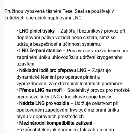
Pružinou vybavená těsnění Tesel Seal se používají v
kritických operacích naplňování LNG:
•
LNG plnicí trysky
– Zajišťují bezúnikový provoz při
doplňování paliva vozidel nebo cistern, čímž se
udržuje bezpečnost a účinnost systému.
•
LNG čerpací stanice
– Používá se v rozváděčích pro
zabránění úniku uhlovodíků a udržení kryogenního
uzavření.
•
Nákladní lodě pro přepravu LNG
– Zajišťuje
dynamické těsnění pro operace plnění a
vyprazdňování za extrémních teplotních podmínek.
•
Přenos LNG na moři
– Spolehlivý provoz pro mořské
přenosové linky LNG a lodičkové spoje trysky.
•
Nádrže LNG pro vozidla
– Udržuje celistvost při
opakovaném zapojování trysky, čímž brání úniku
plynu v dopravních prostředcích.
•
Mezinárodní kompatibilita zařízení
–
Přizpůsobitelné jak domácím, tak zahraničním