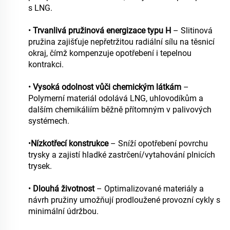
s LNG.
•
Trvanlivá pružinová energizace typu H
– Slitinová
pružina zajišťuje nepřetržitou radiální sílu na těsnicí
okraj, čímž kompenzuje opotřebení i tepelnou
kontrakci.
•
Vysoká odolnost vůči chemickým látkám
–
Polymerní materiál odolává LNG, uhlovodíkům a
dalším chemikáliím běžně přítomným v palivových
systémech.
•
Nízkotřecí konstrukce
– Sníží opotřebení povrchu
trysky a zajistí hladké zastrčení/vytahování plnicích
trysek.
•
Dlouhá životnost
– Optimalizované materiály a
návrh pružiny umožňují prodloužené provozní cykly s
minimální údržbou.