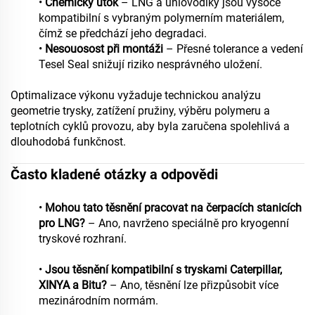
•
Chemický útok
– LNG a uhlovodíky jsou vysoce
kompatibilní s vybraným polymerním materiálem,
čímž se předchází jeho degradaci.
•
Nesouosost při montáži
– Přesné tolerance a vedení
Tesel Seal snižují riziko nesprávného uložení.
Optimalizace výkonu vyžaduje technickou analýzu
geometrie trysky, zatížení pružiny, výběru polymeru a
teplotních cyklů provozu, aby byla zaručena spolehlivá a
dlouhodobá funkčnost.
Často kladené otázky a odpovědi
•
Mohou tato těsnění pracovat na čerpacích stanicích
pro LNG?
– Ano, navrženo speciálně pro kryogenní
tryskové rozhraní.
•
Jsou těsnění kompatibilní s tryskami Caterpillar,
XINYA a Bitu?
– Ano, těsnění lze přizpůsobit více
mezinárodním normám.