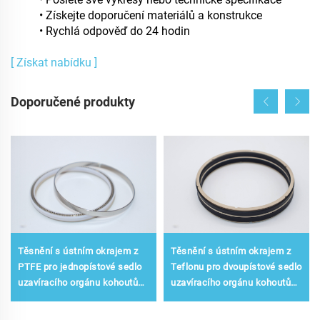
• Získejte doporučení materiálů a konstrukce
• Rychlá odpověď do 24 hodin
[ Získat nabídku ]
Doporučené produkty
Těsnění s ústním okrajem z
Těsnění s ústním okrajem z
PTFE pro jednopístové sedlo
Teflonu pro dvoupístové sedlo
uzavíracího orgánu kohoutů
uzavíracího orgánu kohoutů
dle normy API 6D pro
dle normy API 6D pro
normální teplotu
normální teplotu