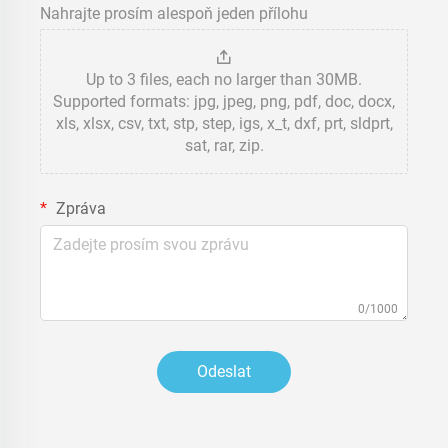
Nahrajte prosím alespoň jeden přílohu
Up to 3 files, each no larger than 30MB.
Supported formats: jpg, jpeg, png, pdf, doc, docx,
xls, xlsx, csv, txt, stp, step, igs, x_t, dxf, prt, sldprt,
sat, rar, zip.
Zpráva
0/1000
Odeslat