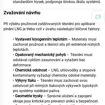
standardům trysek, podporuje širokou škálu systémů.
Zvažování návrhu
Při výběru pružinově zatěžovaných těsnění pro aplikace
plnění LNG je třeba vzít v úvahu následující klíčové faktory:
•
Vystavení kryogenním teplotám
– Materiály musí
zachovat pružnost a těsnicí sílu při extrémně nízkých
teplotách.
•
Opakovaný mechanický pohyb
– Těsnění musí
odolávat cyklům zasunování a vytažení bez
deformace.
•
Chemická odolnost
– LNG, uhlovodíky a stopové
kontaminanty vyžadují chemicky odolné materiály.
•
Výkyvy tlaku
– Těsnění musí zachovat svou
celistvost při mírných tlakových výkyvech typických
pro systémy natékání paliva.
•
Geometrie trysky
– Správné uložení a zapojení
okraje jsou kritické pro prevenci úniků a bezpečnost.