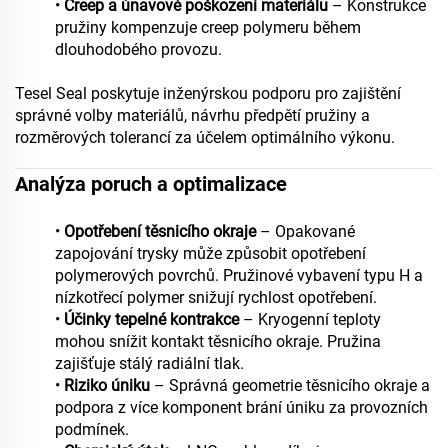
•
Creep a únavové poškození materiálu
– Konstrukce
pružiny kompenzuje creep polymeru během
dlouhodobého provozu.
Tesel Seal poskytuje inženýrskou podporu pro zajištění
správné volby materiálů, návrhu předpětí pružiny a
rozměrových tolerancí za účelem optimálního výkonu.
Analýza poruch a optimalizace
•
Opotřebení těsnicího okraje
– Opakované
zapojování trysky může způsobit opotřebení
polymerových povrchů. Pružinové vybavení typu H a
nízkotřecí polymer snižují rychlost opotřebení.
•
Účinky tepelné kontrakce
– Kryogenní teploty
mohou snížit kontakt těsnicího okraje. Pružina
zajišťuje stálý radiální tlak.
•
Riziko úniku
– Správná geometrie těsnicího okraje a
podpora z více komponent brání úniku za provozních
podmínek.