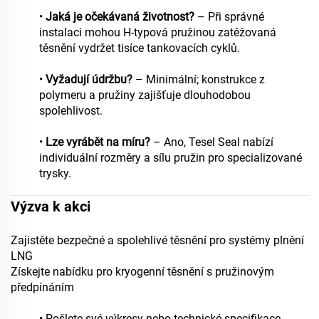
•
Jaká je očekávaná životnost?
– Při správné
instalaci mohou H-typová pružinou zatěžovaná
těsnění vydržet tisíce tankovacích cyklů.
•
Vyžadují údržbu?
– Minimální; konstrukce z
polymeru a pružiny zajišťuje dlouhodobou
spolehlivost.
•
Lze vyrábět na míru?
– Ano, Tesel Seal nabízí
individuální rozměry a sílu pružin pro specializované
trysky.
Výzva k akci
Zajistěte bezpečné a spolehlivé těsnění pro systémy plnění
LNG
Získejte nabídku pro kryogenní těsnění s pružinovým
předpínáním
• Pošlete své výkresy nebo technické specifikace