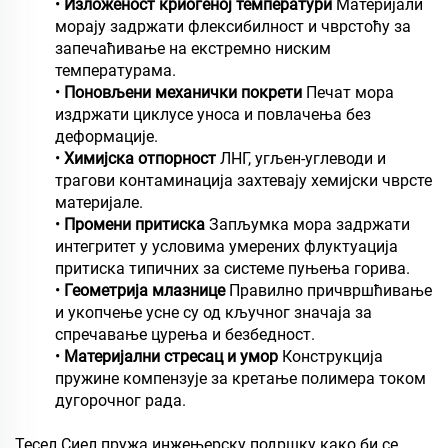
•
Изложеност криогеној температури
Материјали
морају задржати флексибилност и чврстоћу за
запечаћивање на екстремно ниским
температурама.
•
Поновљени механички покрети
Печат мора
издржати циклусе уноса и повлачења без
деформације.
•
Химијска отпорност
ЛНГ, угљен-углеводи и
трагови контаминација захтевају хемијски чврсте
материјале.
•
Промени притиска
Запљумка мора задржати
интегритет у условима умерених флуктуација
притиска типичних за системе пуњења горива.
•
Геометрија млазнице
Правилно причвршћивање
и укопчење усне су од кључног значаја за
спречавање цурења и безбедност.
•
Материјални стресац и умор
Конструкција
пружине компензује за кретање полимера током
дугорочног рада.
Тесел Сиел пружа инжењерску подршку како би се