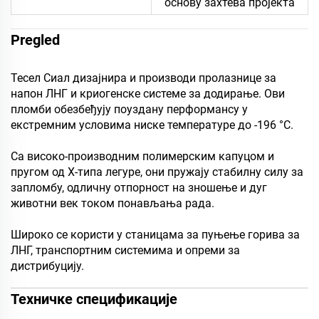
основу захтева пројекта
Pregled
Тесел Сиал дизајнира и производи пролазнице за
напон ЛНГ и криогенске системе за додирање. Ови
пломби обезбеђују поуздану перформансу у
екстремним условима ниске температуре до -196 °C.
Са високо-производним полимерским капуцом и
пругом од Х-типа легуре, они пружају стабилну силу за
запломбу, одличну отпорност на зношење и дуг
животни век током понављања рада.
Широко се користи у станицама за пуњење горива за
ЛНГ, транспортним системима и опреми за
дистрибуцију.
Техничке спецификације