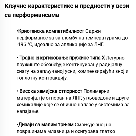
Кључне карактеристике и предности у вези
са перформансама
•
Криогенска компатибилност
Одржи
перформансе за запломбу на температурама до
-196 °C, идеално за апликације за ЛНГ.
•
Трајно енергизовање пружине типа Х
Легурно
пружиште обезбеђује континуирану радијалну
снагу на запључаној усни, компензирајући зној и
топлотну контракцију.
•
Висока хемијска отпорност
Полимерни
материјал је отпоран на ЛНГ, угљоводоне и друге
хемикалије које се обично налазе у системима за
напајање.
•
Дизајн са малим трњем
Смањује зној на
површинама млазница и осигурава глатко