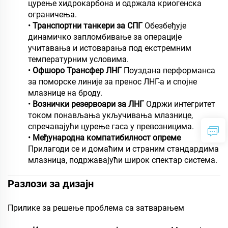
цурење хидрокарбона и одржала криогенска
ограничења.
•
Транспортни танкери за СПГ
Обезбеђује
динамичко запломбивање за операције
учитавања и истоварања под екстремним
температурним условима.
•
Офшоро Трансфер ЛНГ
Поуздана перформанса
за поморске линије за пренос ЛНГ-а и спојне
млазнице на броду.
•
Вознички резервоари за ЛНГ
Одржи интегритет
током понављања укључивања млазнице,
спречавајући цурење гаса у превозницима.
•
Међународна компатибилност опреме
Прилагоди се и домаћим и страним стандардима
млазница, подржавајући широк спектар система.
Разлози за дизајн
Прилике за решење проблема са затварањем