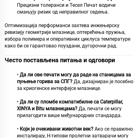
Прецизни толеранси и Тесел Печат водичи
смањују ризик од неправилног седења.
Оптимизација перформанси захтева инжењерску
ревизију геометрије млазнице, оптерећења пружња,
избора полимера и оперативних циклуса температуре
како би се гарантовао поуздани, дугорочни рад.
Често постављена питања и одговори
•
Да ли ове печати могу да раде на станицама за
пуњење горива за СПГ?
Да, дизајниран је посебно
за криогенске интерфејсе млазнице.
•
Да ли су пломбе компатибилне са Caterpillar,
XINYA и Bitu млазницама?
Да, печати се могу
прилагодити више међународних стандарда.
•
Који је очекивани животни век?
Ако се правилно
инсталирају, H-типови пролетни затварачи могу