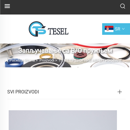
SR
Запључавање са В/О пружњем
Početna Strana
>
Proizvodi
>
ПТФЕ ПРЕВОРНИЕ НЕГЕРГИЗОВАНЕ ТЕЧНЕ
SVI PROIZVODI