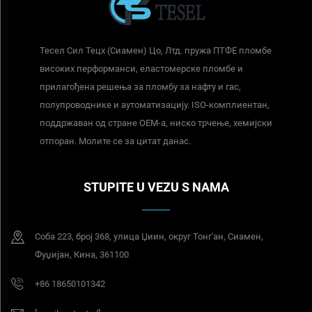
Тесел Сил Тецх (Сиамен) Цо, Лтд. пружа ПТФЕ пломбе
високих перформанси, еластомерске пломбе и
прилагођена решења за пломбу за нафту и гас,
полупроводнике и аутоматизацију. ISO-комплиентан,
поддржаван од стране ОЕМ-а, ниско трчење, хемијски
отпоран. Молите се за цитат данас.
STUPITE U VEZU S NAMA
Соба 223, број 368, улица Џиин, округ Тонг'ан, Сиамен,
Фуџијан, Кина, 361100
+86 18650101342