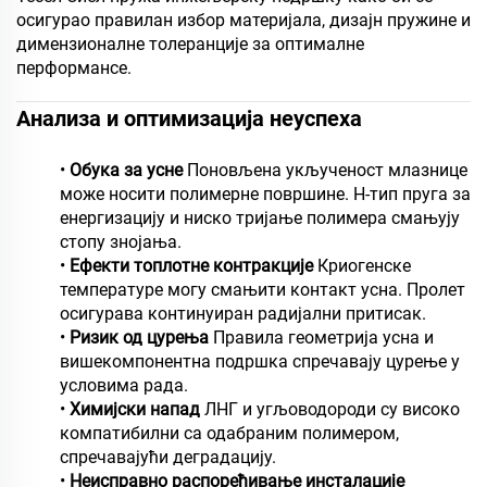
осигурао правилан избор материјала, дизајн пружине и
димензионалне толеранције за оптималне
перформансе.
Анализа и оптимизација неуспеха
•
Обука за усне
Поновљена укљученост млазнице
може носити полимерне површине. H-тип пруга за
енергизацију и ниско тријање полимера смањују
стопу знојања.
•
Ефекти топлотне контракције
Криогенске
температуре могу смањити контакт усна. Пролет
осигурава континуиран радијални притисак.
•
Ризик од цурења
Правила геометрија усна и
вишекомпонентна подршка спречавају цурење у
условима рада.
•
Химијски напад
ЛНГ и угљоводороди су високо
компатибилни са одабраним полимером,
спречавајући деградацију.
•
Неисправно распоређивање инсталације