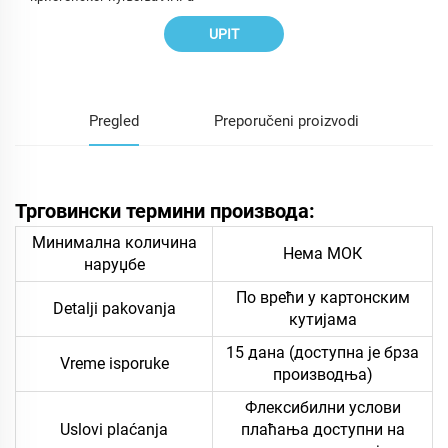
UPIT
Pregled
Preporučeni proizvodi
Трговински термини производа:
Минимална количина
Нема МОК
наруџбе
По врећи у картонским
Detalji pakovanja
кутијама
15 дана (доступна је брза
Vreme isporuke
производња)
Флексибилни услови
Uslovi plaćanja
плаћања доступни на