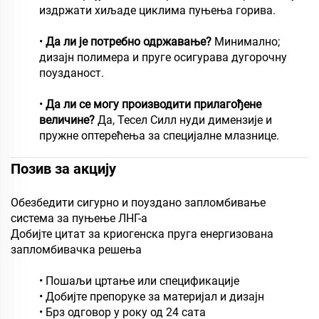
издржати хиљаде циклима пуњења горива.
•
Да ли је потребно одржавање?
Минимално;
дизајн полимера и пруге осигурава дугорочну
поузданост.
•
Да ли се могу производити прилагођене
величине?
Да, Тесел Силл нуди димензије и
пружне оптерећења за специјалне млазнице.
Позив за акцију
Обезбедити сигурно и поуздано запломбивање
система за пуњење ЛНГ-а
Добијте цитат за криогенска пруга енергизована
запломбивачка решења
• Пошаљи цртање или спецификације
• Добијте препоруке за материјал и дизајн
• Брз одговор у року од 24 сата