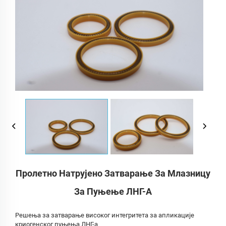
Пролетно Натрујено Затварање За Млазницу
За Пуњење ЛНГ-А
Решења за затварање високог интегритета за апликације
криогенског пуњења ЛНГ-а