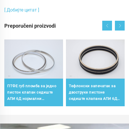
[ Добијте цитат ]
Preporučeni proizvodi
ПТФЕ губ пломба за једно
Тефлонски запечатак за
пистон клапан седиште
двоструке пистоне
АПИ 6Д нормални
седиште клапана АПИ 6Д
температурни клапан
нормални температурни
клапан