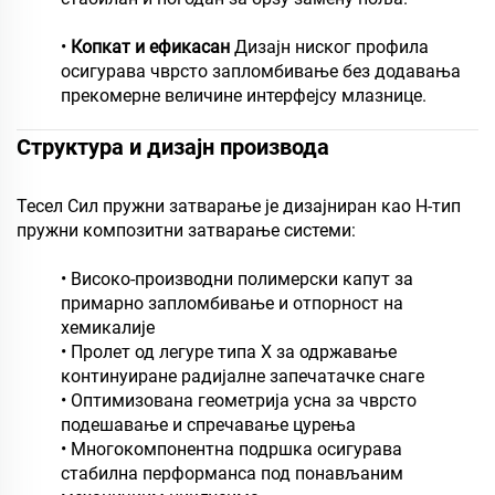
•
Копкат и ефикасан
Дизајн ниског профила
осигурава чврсто запломбивање без додавања
прекомерне величине интерфејсу млазнице.
Структура и дизајн производа
Тесел Сил пружни затварање је дизајниран као H-тип
пружни композитни затварање системи:
• Високо-производни полимерски капут за
примарно запломбивање и отпорност на
хемикалије
• Пролет од легуре типа Х за одржавање
континуиране радијалне запечатачке снаге
• Оптимизована геометрија усна за чврсто
подешавање и спречавање цурења
• Многокомпонентна подршка осигурава
стабилна перформанса под понављаним