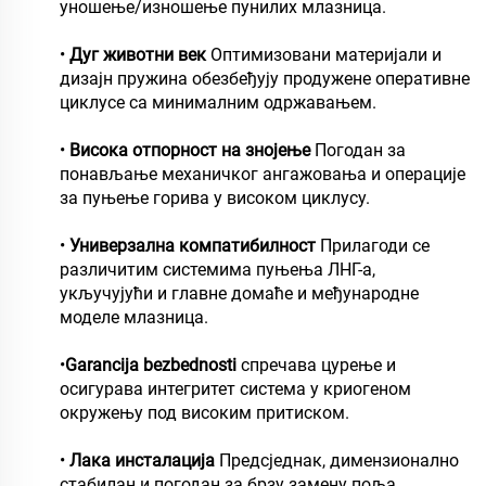
уношење/изношење пунилих млазница.
•
Дуг животни век
Оптимизовани материјали и
дизајн пружина обезбеђују продужене оперативне
циклусе са минималним одржавањем.
•
Висока отпорност на знојење
Погодан за
понављање механичког ангажовања и операције
за пуњење горива у високом циклусу.
•
Универзална компатибилност
Прилагоди се
различитим системима пуњења ЛНГ-а,
укључујући и главне домаће и међународне
моделе млазница.
•
Garancija bezbednosti
спречава цурење и
осигурава интегритет система у криогеном
окружењу под високим притиском.
•
Лака инсталација
Предсједнак, димензионално
стабилан и погодан за брзу замену поља.