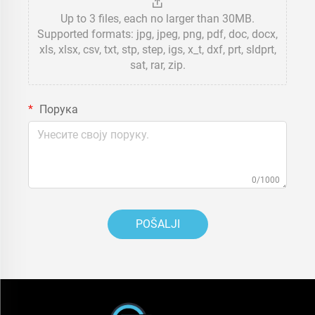
Up to 3 files, each no larger than 30MB.
Supported formats: jpg, jpeg, png, pdf, doc, docx,
xls, xlsx, csv, txt, stp, step, igs, x_t, dxf, prt, sldprt,
sat, rar, zip.
Порука
0/1000
POŠALJI