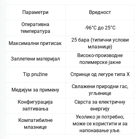
Параметри
Вредност
Оперативна
-96°C до 25°C
температура
25 бара (типични услови
Максимални притисак
млазнице)
Високо-производне
Заплетени материјал
полимерске јакне
Tip pružine
Спринце од легуре типа Х
Свлажени природни гас,
Медијум за примену
угљенице
Конфигурација
Сврста за електричну
заптивања
енергију
Уколико је потребно,
Компатибилне
може се користити и за
млазнице
напонавање уље.