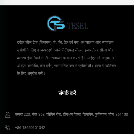
टेसेल सील टेक (शियामेन) कं., लि. तेल एवं गैस, अर्धचालक और स्वचालन
उद्योगों के लिए उच्च-प्रदर्शन वाले पीटीएफई सील्स, इलास्टोमर सील्स और
कस्टम-इंजीनियर्ड सीलिंग समाधान प्रदान करती है। आईएसओ-अनुपालन,
ओइएम-समर्थित, कम घर्षण, रासायनिक रूप से प्रतिरोधी। आज ही कोटेशन
के लिए अनुरोध करें।
संपर्क करें
कमरा 223, नंबर 368, जीयिन रोड, टोंगअन जिला, शियामेन, फुजियान, चीन, 361100
+86 18650101342