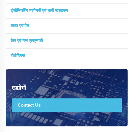
इंजीनियरिंग मशीनरी एवं भारी उपकरण
खाद्य एवं पेय
तेल एवं गैस एलएनजी
रोबोटिक्स
उद्योगों
Contact Us