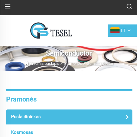
LT
Semiconductor
Pradinis puslapis
>
Pramonės
>
Semiconductor
Pramonės
Puslaidininkas
Kosmosas