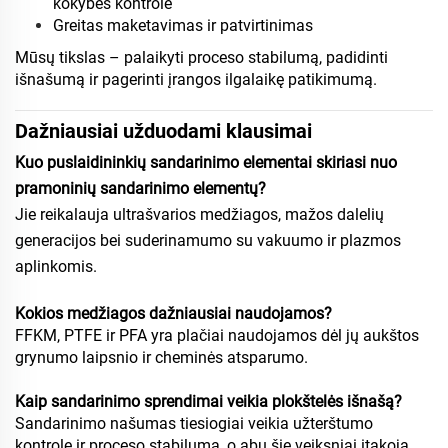
kokybės kontrolė
Greitas maketavimas ir patvirtinimas
Mūsų tikslas – palaikyti proceso stabilumą, padidinti
išnašumą ir pagerinti įrangos ilgalaikę patikimumą.
Dažniausiai užduodami klausimai
Kuo puslaidininkių sandarinimo elementai skiriasi nuo
pramoninių sandarinimo elementų?
Jie reikalauja ultrašvarios medžiagos, mažos dalelių
generacijos bei suderinamumo su vakuumo ir plazmos
aplinkomis.
Kokios medžiagos dažniausiai naudojamos?
FFKM, PTFE ir PFA yra plačiai naudojamos dėl jų aukštos
grynumo laipsnio ir cheminės atsparumo.
Kaip sandarinimo sprendimai veikia plokštelės išnašą?
Sandarinimo našumas tiesiogiai veikia užterštumo
kontrolę ir proceso stabilumą, o abu šie veiksniai įtakoja