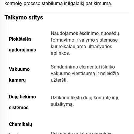
kontrolę, proceso stabilumą ir ilgalaikį patikimumą.
Taikymo sritys
Naudojamos ėsdinimo, nuosėdų
Plokštelės
formavimo ir valymo sistemose,
kur reikalaujama ultrašvarios
apdorojimas
aplinkos.
Sandarinimo elementai išlaiko
Vakuumo
vakuumo vientisumą ir neleidžia
kamerų
užteršti.
Dujų tiekimo
Užtikrina tikslų dujų kontrolę ir jų
sulaikymą.
sistemos
Chemikalų
Reikalauja aukštos cheminės