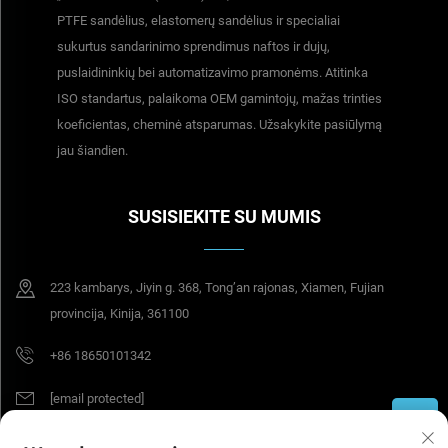
PTFE sandėlius, elastomerų sandėlius ir specialiai
sukurtus sandarinimo sprendimus naftos ir dujų,
puslaidininkių bei automatizavimo pramonėms. Atitinka
ISO standartus, palaikoma OEM gamintojų, mažas trinties
koeficientas, cheminė atsparumas. Užsakykite pasiūlymą
jau šiandien.
SUSISIEKITE SU MUMIS
223 kambarys, Jiyin g. 368, Tong’an rajonas, Xiamen, Fujian
provincija, Kinija, 361100
+86 18650101342
[email protected]