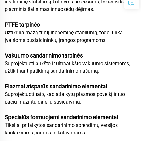
ir šiluminę stabilumą kritinėms procesams, tokiems kaip
plazminis šalinimas ir nuosėdų dėjimas.
PTFE tarpinės
Užtikrina mažą trintį ir cheminę stabilumą, todėl tinka
įvairioms puslaidininkių įrangos programoms.
Vakuumo sandarinimo tarpinės
Suprojektuoti aukšto ir ultraaukšto vakuumo sistemoms,
užtikrinant patikimą sandarinimo našumą.
Plazmai atsparūs sandarinimo elementai
Suprojektuoti taip, kad atlaikytų plazmos poveikį ir tuo
pačiu mažintų dalelių susidarymą.
Specialūs formuojami sandarinimo elementai
Tiksliai pritaikytos sandarinimo sprendimų versijos
konkrečioms įrangos reikalavimams.