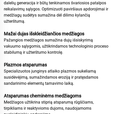
dalelių generacija ir būtų tenkinamos švariosios patalpos
reikalavimų sąlygos. Optimizuoti paviršiaus apdorojimai ir
medžiagų sudėtys sumažina dėl dilimo kylančią
užterštumą.
Mažai dujas išskleidžiančios medžiagos
Pažangios medžiagos sumažina dujų išsiskyrimą
vakuumo sąlygomis, užtikrindamos technologinio proceso
stabilumą ir užterštumo kontrolę.
Plazmos atsparumas
Specializuotos junginys atlaiko plazmos sukeliamą
susidėvėjimą, sumažindamos eroziją ir pratęsdamos
sandarinimo elementų tarnavimo laiką.
Atsparumas cheminėms medžiagoms
Medžiagos užtikrina stiprią atsparumą rūgščiams,
tirpikliams ir reaktyvioms dujoms, naudojamoms