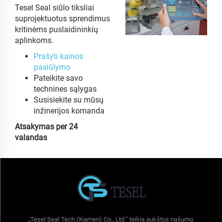
Tesel Seal siūlo tiksliai
suprojektuotus sprendimus
kritinėms puslaidininkių
aplinkoms.
Prašyti kainos
pasiūlymo
Pateikite savo
technines sąlygas
Susisiekite su mūsų
inžinerijos komanda
Atsakymas per 24
valandas
„Tesel Seal Tech (Xiamen) Co., Ltd.“ teikia aukštos našumo