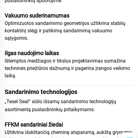
puslaidininkių apdorojime.
Vakuumo suderinamumas
Optimizuotos sandarinimo geometrijos užtikrina stabilų
kontaktinį slėgį ir patikimą sandarinimą vakuumo
sąlygomis.
Ilgas naudojimo laikas
Ištemptos medžiagos ir tikslus projektavimas sumažina
techninės priežiūros dažnumą ir pagerina įrangos veikimo
laiką.
Sandarinimo technologijos
„Tesel Seal“ siūlo išsamų sandarinimo technologijų
asortimentą puslaidininkių pritaikymams:
FFKM sandariniai žiedai
Užtikrina išsklitančią cheminę atsparumą, aukštą grynumą