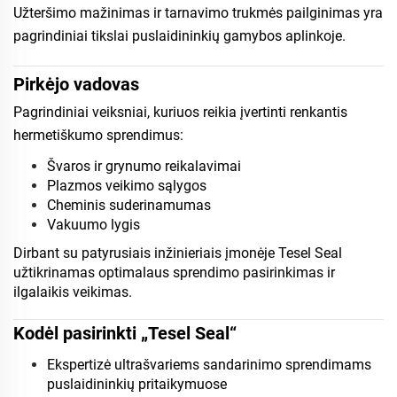
Užteršimo mažinimas ir tarnavimo trukmės pailginimas yra
pagrindiniai tikslai puslaidininkių gamybos aplinkoje.
Pirkėjo vadovas
Pagrindiniai veiksniai, kuriuos reikia įvertinti renkantis
hermetiškumo sprendimus:
Švaros ir grynumo reikalavimai
Plazmos veikimo sąlygos
Cheminis suderinamumas
Vakuumo lygis
Dirbant su patyrusiais inžinieriais įmonėje Tesel Seal
užtikrinamas optimalaus sprendimo pasirinkimas ir
ilgalaikis veikimas.
Kodėl pasirinkti „Tesel Seal“
Ekspertizė ultrašvariems sandarinimo sprendimams
puslaidininkių pritaikymuose