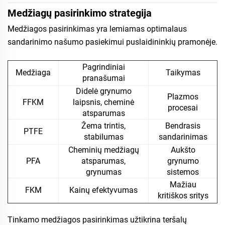
Medžiagų pasirinkimo strategija
Medžiagos pasirinkimas yra lemiamas optimalaus
sandarinimo našumo pasiekimui puslaidininkių pramonėje.
Pagrindiniai
Medžiaga
Taikymas
pranašumai
Didelė grynumo
Plazmos
FFKM
laipsnis, cheminė
procesai
atsparumas
Žema trintis,
Bendrasis
PTFE
stabilumas
sandarinimas
Cheminių medžiagų
Aukšto
PFA
atsparumas,
grynumo
grynumas
sistemos
Mažiau
FKM
Kainų efektyvumas
kritiškos sritys
Tinkamo medžiagos pasirinkimas užtikrina teršalų