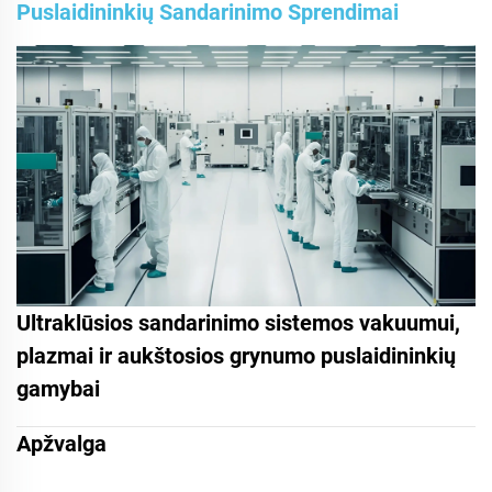
Puslaidininkių Sandarinimo Sprendimai
Ultraklūsios sandarinimo sistemos vakuumui,
plazmai ir aukštosios grynumo puslaidininkių
gamybai
Apžvalga