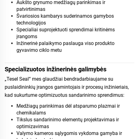
Aukšto grynumo medžiagų parinkimas ir
patvirtinimas
Švariosios kambarys suderinamos gamybos
technologijos
Specialiai suprojektuoti sprendimai kritinėms
įrangoms
Inžinerinė palaikymo paslauga viso produkto
gyvavimo ciklo metu
Specializuotos inžinerinės galimybės
„Tesel Seal“ mes glaudžiai bendradarbiaujame su
puslaidininkių įrangos gamintojais ir procesų inžinieriais,
kad sukurtume optimizuotus sandarinimo sprendimus:
Medžiagų parinkimas dėl atsparumo plazmai ir
chemikalams
Tikslus sandarinimo elementų projektavimas ir
optimizavimas
Valymo kameros sąlygomis vykdoma gamyba ir