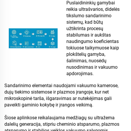
Puslaidininkių gamybai
reikia ultrašvarios, didelės
tikslumo sandarinimo
sistemų, kad būtų
užtikrinta procesų
stabilumas ir aukštas
naudingumo koeficientas
tokiuose taikymuose kaip
plokštelių gamyba,
šalinimas, nuosėdų
nusodinimas ir vakuumo
apdorojimas.
Sandarinimo elementai naudojami vakuumo kamerose,
dujų tiekimo sistemose ir plazmos įrangoje, kur net
mikroskopinė tarša, išgaravimas ar nutekėjimas gali
paveikti gaminio kokybę ir įrangos veikimą.
Šiose aplinkose reikalaujama medžiagų su ultražema
dalelių generacija, stipriu cheminio atsparumo, plazmos
atsparumo ir stabilios veiklos vakuumo sąlygomis.