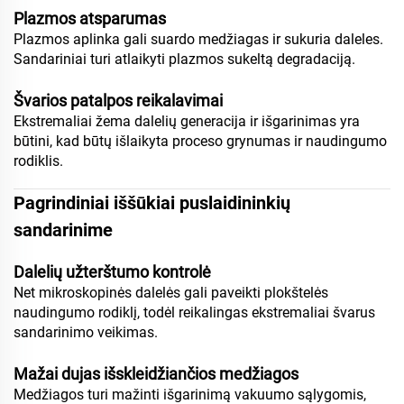
Plazmos atsparumas
Plazmos aplinka gali suardo medžiagas ir sukuria daleles.
Sandariniai turi atlaikyti plazmos sukeltą degradaciją.
Švarios patalpos reikalavimai
Ekstremaliai žema dalelių generacija ir išgarinimas yra
būtini, kad būtų išlaikyta proceso grynumas ir naudingumo
rodiklis.
Pagrindiniai iššūkiai puslaidininkių
sandarinime
Dalelių užterštumo kontrolė
Net mikroskopinės dalelės gali paveikti plokštelės
naudingumo rodiklį, todėl reikalingas ekstremaliai švarus
sandarinimo veikimas.
Mažai dujas išskleidžiančios medžiagos
Medžiagos turi mažinti išgarinimą vakuumo sąlygomis,