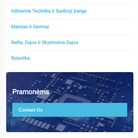
Inžinerinė Technika Ir Sunkioji Įranga
Maistas Ir Gėrimai
Nafta, Dujos Ir Skystosios Dujos
Robotika
Pramonėms
Contact Us