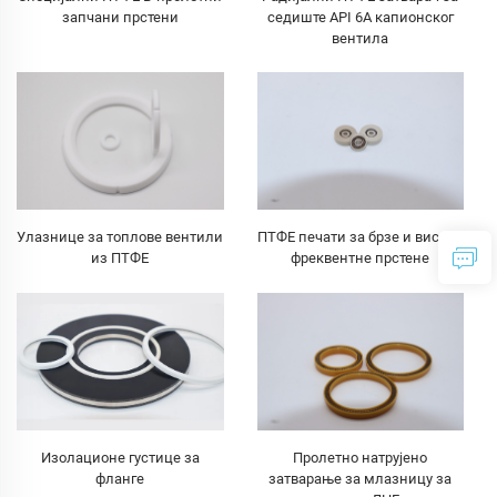
запчани прстени
седиште API 6A капионског
вентила
Улазнице за топлове вентили
ПТФЕ печати за брзе и високо
из ПТФЕ
фреквентне прстене
Изолационе густице за
Пролетно натрујено
фланге
затварање за млазницу за