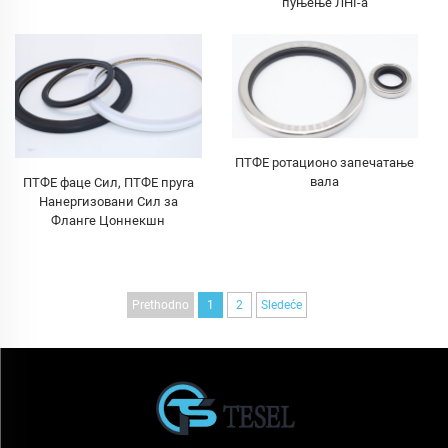
пуњење ЛНГ-а
ПТФЕ ротационо запечатање
вала
ПТФЕ фаце Сил, ПТФЕ пруга
Нанергизовани Сил за
Фланге Цоннекшн
Prethodno
1
2
Sledeće