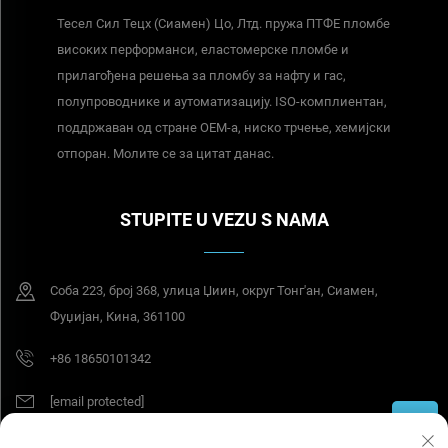
Тесел Сил Тецх (Сиамен) Цо, Лтд. пружа ПТФЕ пломбе
високих перформанси, еластомерске пломбе и
прилагођена решења за пломбу за нафту и гас,
полупроводнике и аутоматизацију. ISO-комплиентан,
поддржаван од стране ОЕМ-а, ниско трчење, хемијски
отпоран. Молите се за цитат данас.
STUPITE U VEZU S NAMA
Соба 223, број 368, улица Џиин, округ Тонг'ан, Сиамен,
Фуџијан, Кина, 361100
+86 18650101342
[email protected]