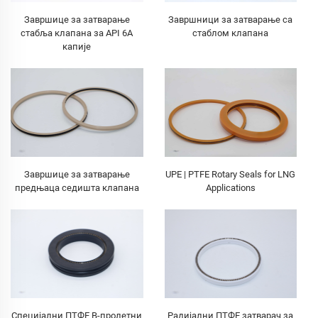
Завршице за затварање
Завршници за затварање са
стабља клапана за API 6A
стаблом клапана
капије
Завршице за затварање
UPE | PTFE Rotary Seals for LNG
предњаца седишта клапана
Applications
Специјални ПТФЕ В-пролетни
Радијални ПТФЕ затварач за