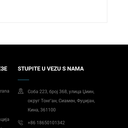
ЕЗЕ
STUPITE U VEZU S NAMA
trana
Соба 223, број 368, улица Џиин,
округ Тонг'ан, Сиамен, Фуџијан,
Кина, 361100
ција
+86 18650101342