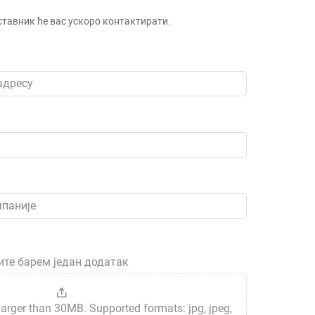
тавник ће вас ускоро контактирати.
те барем један додатак
 larger than 30MB. Supported formats: jpg, jpeg,