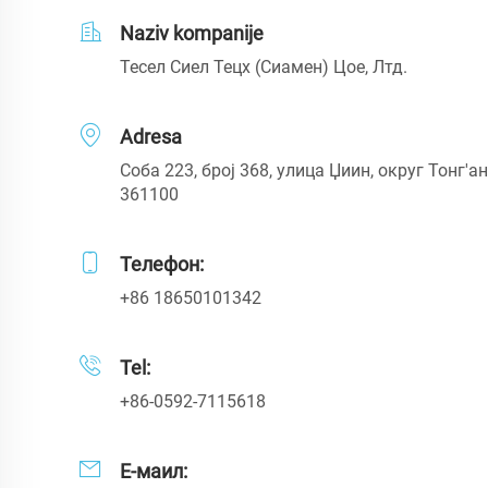
Naziv kompanije
Тесел Сиел Тецх (Сиамен) Цое, Лтд.
Adresa
Соба 223, број 368, улица Џиин, округ Тонг'ан
361100
Телефон:
+86 18650101342
Tel:
+86-0592-7115618
Е-маил: