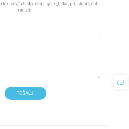
lsx, csv, txt, stp, step, igs, x_t, dxf, prt, sldprt, sat,
rar, zip.
POŠALJI