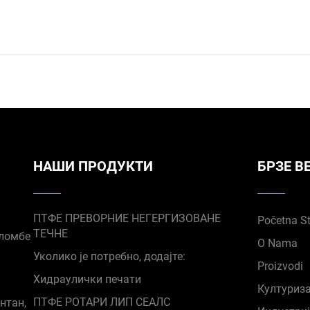
НАШИ ПРОДУКТИ
БРЗЕ В
ПТФЕ ПРЕВОРНИЕ НЕГЕРГИЗОВАНЕ
Početna S
ТЕЧНЕ
пломбе
O Nama
Уколико је потребно, додајте:
Proizvodi
Хидраулички печати
Културиза
ПТФЕ РОТАРИ ЛИП СЕАЛС
нтан,