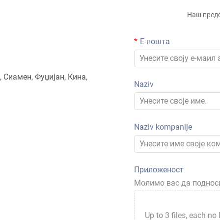
Наш предс
Е-пошта
, Сиамен, Фуџијан, Кина,
Naziv
Naziv kompanije
Приложеност
Молимо вас да подноси
Up to 3 files, each no