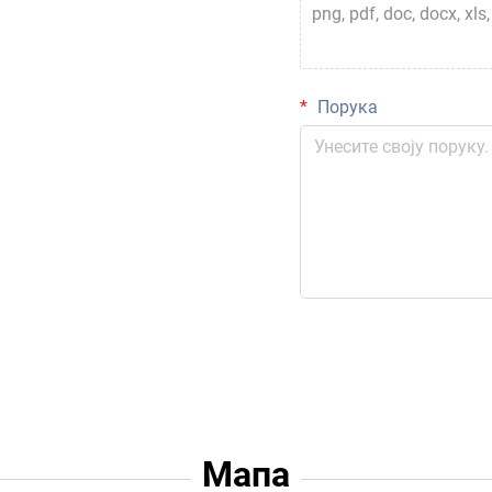
png, pdf, doc, docx, xls, x
Порука
Мапа