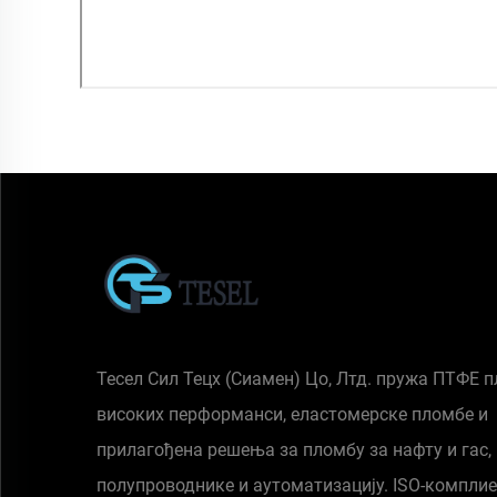
Тесел Сил Тецх (Сиамен) Цо, Лтд. пружа ПТФЕ 
високих перформанси, еластомерске пломбе и
прилагођена решења за пломбу за нафту и гас,
полупроводнике и аутоматизацију. ISO-комплие