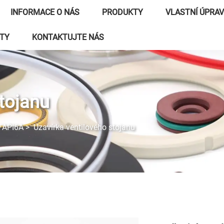
INFORMACE O NÁS
PRODUKTY
VLASTNÍ ÚPRA
ITY
KONTAKTUJTE NÁS
stojanu
/API6A
>
Uzavírka ventilového stojanu