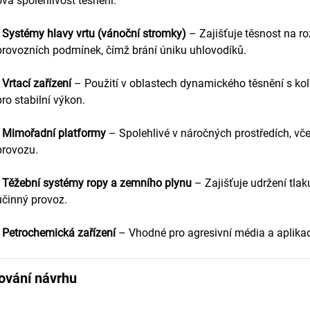
čová spolehlivost těsnění.
•
Systémy hlavy vrtu (vánoční stromky)
– Zajišťuje těsnost na r
provozních podmínek, čímž brání úniku uhlovodíků.
•
Vrtací zařízení
– Použití v oblastech dynamického těsnění s k
pro stabilní výkon.
•
Mimořadní platformy
– Spolehlivé v náročných prostředích, vče
provozu.
•
Těžební systémy ropy a zemního plynu
– Zajišťuje udržení tla
účinný provoz.
•
Petrochemická zařízení
– Vhodné pro agresivní média a aplikac
ování návrhu