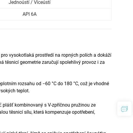
Jednoústí / Víceústí
API 6A
 pro vysokotlaká prostředí na ropných polích a dokáží
á těsnicí geometrie zaručují spolehlivý provoz i za
eplotním rozsahu od −60 °C do 180 °C, což je vhodné
ysokých teplot.
E plášť kombinovaný s V-zpříčnou pružinou ze
valou těsnicí sílu, která kompenzuje opotřebení,