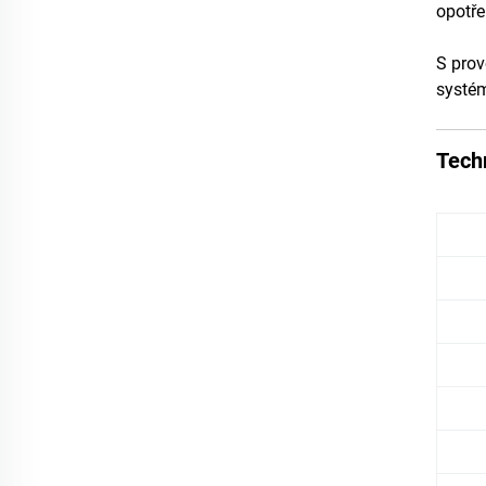
opotře
S prov
systém
Tech