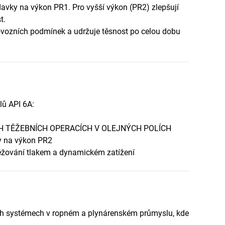
davky na výkon PR1. Pro vyšší výkon (PR2) zlepšují
t.
ovozních podmínek a udržuje těsnost po celou dobu
lů API 6A:
H TĚŽEBNÍCH OPERACÍCH V OLEJNÝCH POLÍCH
ky na výkon PR2
atěžování tlakem a dynamickém zatížení
ckých systémech v ropném a plynárenském průmyslu, kde