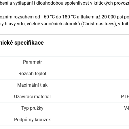
bení a vyšlapání i dlouhodobou spolehlivost v kritických provo
ozním rozsahem od −60 °C do 180 °C a tlakem až 20 000 psi pos
y hlavy vrtu, včetně vánočních stromků (Christmas trees), vrtní
nické specifikace
Parametr
Rozsah teplot
Maximální tlak
Uzavírací materiál
PTF
Typ pružky
V-
Podpůrný kroužek