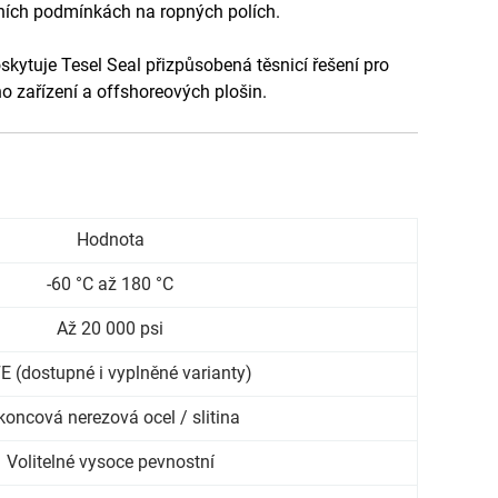
zních podmínkách na ropných polích.
kytuje Tesel Seal přizpůsobená těsnicí řešení pro
ho zařízení a offshoreových plošin.
Hodnota
-60 °C až 180 °C
Až 20 000 psi
E (dostupné i vyplněné varianty)
koncová nerezová ocel / slitina
Volitelné vysoce pevnostní