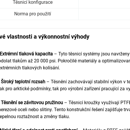
Těsnicí konfigurace
Norma pro použití
vé vlastnosti a výkonnostní výhody
Extrémní tlaková kapacita
– Tyto těsnicí systémy jsou navrženy
odolat tlakům až 20 000 psi. Pokročilé materiály a optimalizovan
extrémních tlakových kolísání.
•
Široký teplotní rozsah
– Těsnění zachovávají stabilní výkon v t
jak pro arktické podmínky, tak pro výrobní zařízení pracující za v
•
Těsnění se závitovou pružinou
– Těsnicí kroužky využívají PTF
nerezové oceli nebo slitiny. Tento konstrukční řešení zajišťuje tr
tepelnou roztažnost a změny tlaku.