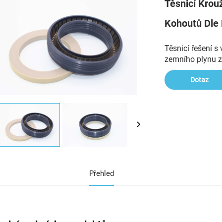
Těsnicí Krou
Kohoutů Dle
Těsnicí řešení s
zemního plynu z
Dotaz
Přehled