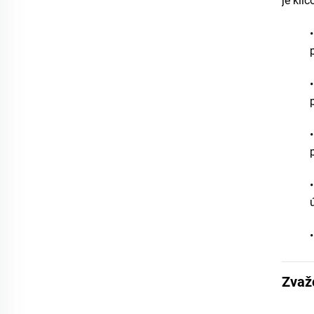
je klí
Zvaž