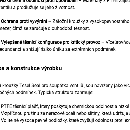
Nízké tření a odolnost proti opotřebení
– Materiály z PTFE zajišť
ventilu a prodlužuje se jeho životnost.
•
Ochrana proti vyvýrání
– Záložní kroužky z vysokopevnostního 
mezer, čímž se zaručuje dlouhodobá těsnost.
•
Vylepšené těsnicí konfigurace pro kritický provoz
– Víceúrovňov
redundanci a snižují riziko úniku za extrémních podmínek.
ba a konstrukce výrobku
í kroužky Tesel Seal pro šoupátka ventilů jsou navrženy jako ví
očných podmínek. Typická struktura zahrnuje:
• PTFE těsnicí plášť, který poskytuje chemickou odolnost a nízké 
• V-zpříčnou pružinu ze nerezové oceli nebo slitiny, která udržuje s
• Volitelné vysoce pevné podložky, které zvyšují odolnost proti e