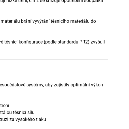
ují nízké tření, čímž se snižuje opotřebení šoupátka
materiálu brání vyvýrání těsnicího materiálu do
é těsnicí konfigurace (podle standardu PR2) zvyšují
cesoučástové systémy, aby zajistily optimální výkon
tření
tálou těsnicí sílu
xtruzi za vysokého tlaku