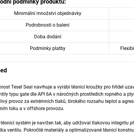
odní podmínky produktů:
Minimální množství objednávky
Podrobnosti o balení
Doba dodání
Podmínky platby
Flexib
led
nost Tesel Seal navrhuje a vyrábí těsnicí kroužky pro hřídel uza
ntily typu gate dle API 6A v náročných prostředích ropného a pl
livý provoz za extrémních tlaků, širokého rozsahu teplot a agresi
ním toku a v offshore provozu.
těsnicí systém je navržen tak, aby udržoval tlakovou integritu
ka ventilu. Pokročilé materiály a optimalizované těsnicí konstrukce