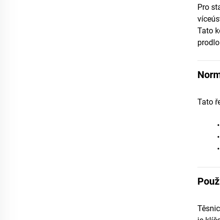
Pro st
víceús
Tato k
prodlo
Norm
Tato ř
Použi
Těsnic