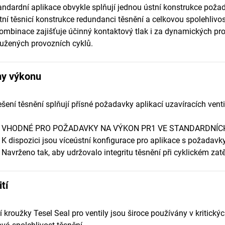
andardní aplikace obvykle splňují jednou ústní konstrukce poža
tní těsnicí konstrukce redundanci těsnění a celkovou spolehlivos
ombinace zajišťuje účinný kontaktový tlak i za dynamických pr
užených provozních cyklů.
y výkonu
ešení těsnění splňují přísné požadavky aplikací uzavíracích venti
• VHODNÉ PRO POŽADAVKY NA VÝKON PR1 VE STANDARDNÍC
• K dispozici jsou víceústní konfigurace pro aplikace s požadav
• Navrženo tak, aby udržovalo integritu těsnění při cyklickém z
tí
í kroužky Tesel Seal pro ventily jsou široce používány v kriti