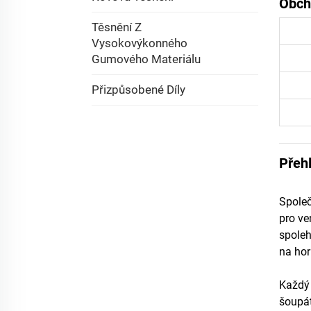
Obch
Těsnění Z
Vysokovýkonného
Gumového Materiálu
Přizpůsobené Díly
Přeh
Společ
pro ve
spoleh
na hor
Každý 
šoupát