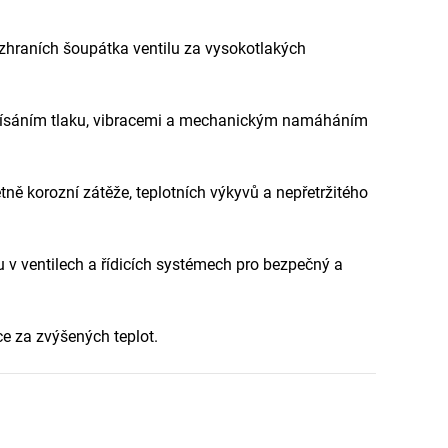
ozhraních šoupátka ventilu za vysokotlakých
olísáním tlaku, vibracemi a mechanickým namáháním
tně korozní zátěže, teplotních výkyvů a nepřetržitého
ku v ventilech a řídicích systémech pro bezpečný a
e za zvýšených teplot.