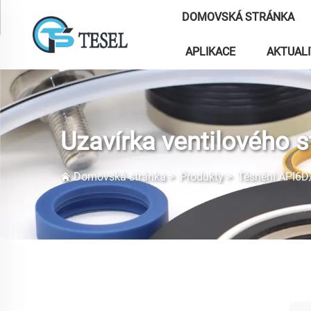
DOMOVSKÁ STRÁNKA
APLIKACE
AKTUAL
Uzavírka ventilového 
Domovská stránka
>
Produkty
>
Těsnění API6D