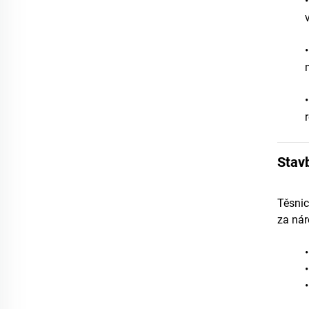
•
Stav
Těsnic
za nár