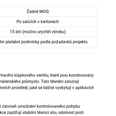
Žádné MOQ
Po sáčcích v kartonech
15 dní (možno urychlit výrobu)
ilní platební podmínky podle požadavků projektu
víracího klapkového ventilu, které jsou konstruovány
ynárenského průmyslu. Tato těsnění zaručují
vních prostředí, jaké se běžně vyskytují v aplikacích
 při zároveň umožnění kontrolovaného pohybu
 zajišťují stabilní těsnicí sílu, odolnost proti