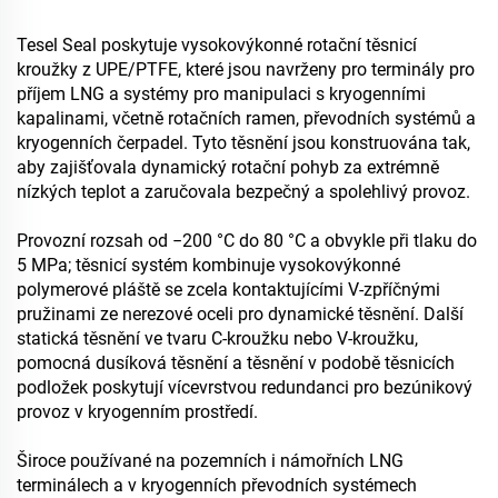
Tesel Seal poskytuje vysokovýkonné rotační těsnicí
kroužky z UPE/PTFE, které jsou navrženy pro terminály pro
příjem LNG a systémy pro manipulaci s kryogenními
kapalinami, včetně rotačních ramen, převodních systémů a
kryogenních čerpadel. Tyto těsnění jsou konstruována tak,
aby zajišťovala dynamický rotační pohyb za extrémně
nízkých teplot a zaručovala bezpečný a spolehlivý provoz.
Provozní rozsah od −200 °C do 80 °C a obvykle při tlaku do
5 MPa; těsnicí systém kombinuje vysokovýkonné
polymerové pláště se zcela kontaktujícími V-zpříčnými
pružinami ze nerezové oceli pro dynamické těsnění. Další
statická těsnění ve tvaru C-kroužku nebo V-kroužku,
pomocná dusíková těsnění a těsnění v podobě těsnicích
podložek poskytují vícevrstvou redundanci pro bezúnikový
provoz v kryogenním prostředí.
Široce používané na pozemních i námořních LNG
terminálech a v kryogenních převodních systémech