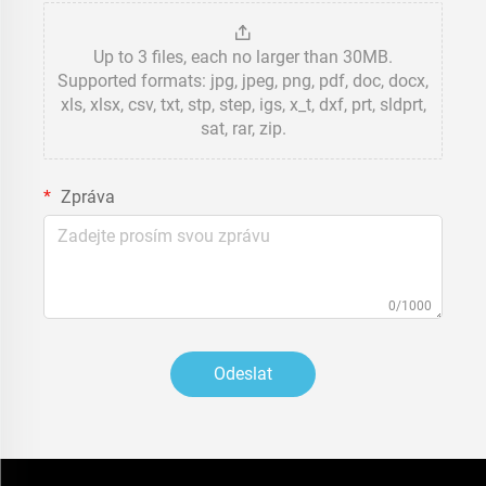
Up to 3 files, each no larger than 30MB.
Supported formats: jpg, jpeg, png, pdf, doc, docx,
xls, xlsx, csv, txt, stp, step, igs, x_t, dxf, prt, sldprt,
sat, rar, zip.
Zpráva
0/1000
Odeslat