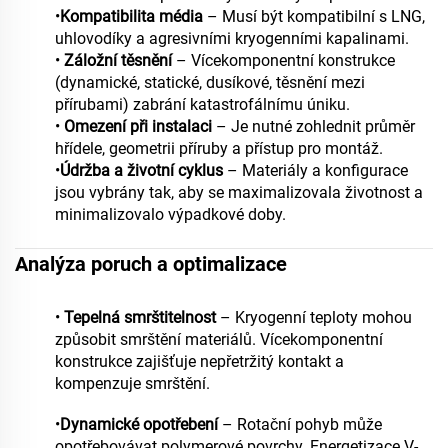
•
Kompatibilita média
– Musí být kompatibilní s LNG,
uhlovodíky a agresivními kryogenními kapalinami.
•
Záložní těsnění
– Vícekomponentní konstrukce
(dynamické, statické, dusíkové, těsnění mezi
přírubami) zabrání katastrofálnímu úniku.
•
Omezení při instalaci
– Je nutné zohlednit průměr
hřídele, geometrii příruby a přístup pro montáž.
•
Údržba a životní cyklus
– Materiály a konfigurace
jsou vybrány tak, aby se maximalizovala životnost a
minimalizovalo výpadkové doby.
Analýza poruch a optimalizace
•
Tepelná smrštitelnost
– Kryogenní teploty mohou
způsobit smrštění materiálů. Vícekomponentní
konstrukce zajišťuje nepřetržitý kontakt a
kompenzuje smrštění.
•
Dynamické opotřebení
– Rotační pohyb může
opotřebovávat polymerové povrchy. Energetizace V-