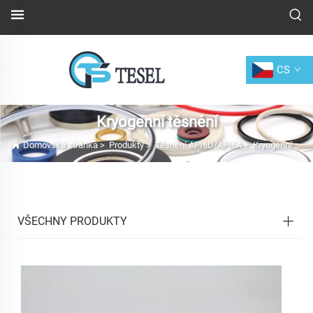
CS
Kryogenní těsnění
Domovská stránka
>
Produkty
>
Těsnění API6D/API6A
>
Kryogenní těsnění
VŠECHNY PRODUKTY