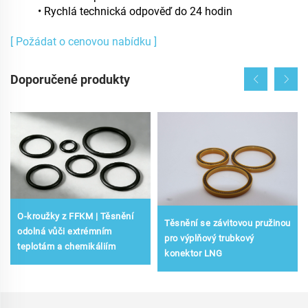
• Rychlá technická odpověď do 24 hodin
[ Požádat o cenovou nabídku ]
Doporučené produkty
O-kroužky z FFKM | Těsnění
Těsnění se závitovou pružinou
odolná vůči extrémním
pro výplňový trubkový
teplotám a chemikáliím
konektor LNG