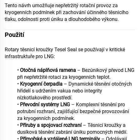
Tento návrh umožňuje nepřetržitý rotační provoz za
kryogenních podmínek při zachování účinného těsnicího
tlaku, odolnosti proti úniku a dlouhodobého výkonu.
Použití
Rotary těsnicí kroužky Tesel Seal se používají v kritické
infrastruktuře pro LNG:
•
Otočná náplňová ramena
– Bezúnikový převod LNG
při nepřetržité rotaci za kryogenních teplot.
•
Kryogenní čerpadla
– Dynamické těsnění otočných
hřídelí s udržením vakua nebo integrity
nízkotlakového prostředí.
•
Převodní systémy LNG
– Komplexní těsnění pro
potrubní rozhraní, zajišťující bezpečné provozování
za kryogenních podmínek.
•
Příruby a spojovací rozhraní
– Těsnicí kroužky a
dusíková těsnění zabrání úniku pomocných médií.
•
Přímořské a vzdálené LNG terminály
– Odolávají