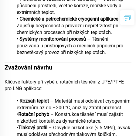
působení prostředí, včetně koroze, mořské vody a
extrémních teplot.
•
Chemické a petrochemické cryogenní aplikace
–
Zajišťují bezpečnost a provozní nepřetržitost při
chemických procesech při nízkých teplotách.
•
Systémy monitorování procesů
– Těsnění
používaná u přístrojových a měřicích připojení pro
beznetěkavý provoz při nízkých teplotách.
Zvažování návrhu
Klíčové faktory při výběru rotačních těsnění z UPE/PTFE
pro LNG aplikace:
•
Rozsah teplot
– Materiál musí odolávat cryogenním
extrémům až do –200 °C, aniž by ztratil pružnost.
•
Rotační pohyb
– Konstrukce těsnění musí zajistit
nízkotřecí kontakt za dynamické rotace.
•
Tlakový profil
– Obvykle nízkotlaké (< 5 MPa), avšak
musí odolávat přechodným tlakovým špičkám.