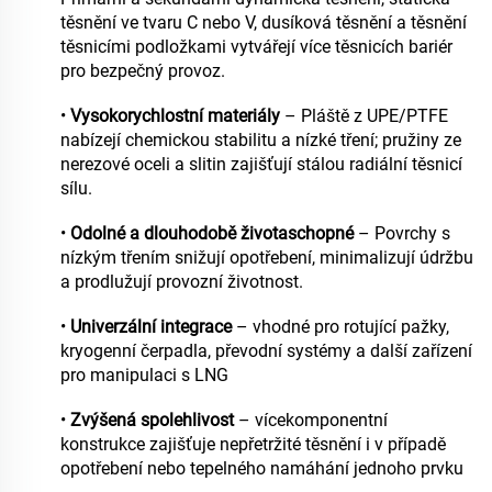
těsnění ve tvaru C nebo V, dusíková těsnění a těsnění
těsnicími podložkami vytvářejí více těsnicích bariér
pro bezpečný provoz.
•
Vysokorychlostní materiály
– Pláště z UPE/PTFE
nabízejí chemickou stabilitu a nízké tření; pružiny ze
nerezové oceli a slitin zajišťují stálou radiální těsnicí
sílu.
•
Odolné a dlouhodobě životaschopné
– Povrchy s
nízkým třením snižují opotřebení, minimalizují údržbu
a prodlužují provozní životnost.
•
Univerzální integrace
– vhodné pro rotující pažky,
kryogenní čerpadla, převodní systémy a další zařízení
pro manipulaci s LNG
•
Zvýšená spolehlivost
– vícekomponentní
konstrukce zajišťuje nepřetržité těsnění i v případě
opotřebení nebo tepelného namáhání jednoho prvku