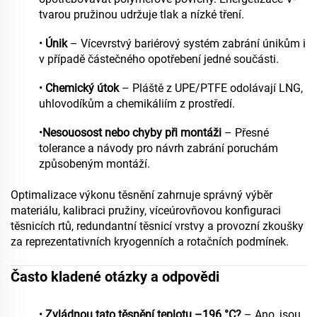
tvarou pružinou udržuje tlak a nízké tření.
•
Únik
– Vícevrstvý bariérový systém zabrání únikům i
v případě částečného opotřebení jedné součásti.
•
Chemický útok
– Pláště z UPE/PTFE odolávají LNG,
uhlovodíkům a chemikáliím z prostředí.
•
Nesouosost nebo chyby při montáži
– Přesné
tolerance a návody pro návrh zabrání poruchám
způsobeným montáží.
Optimalizace výkonu těsnění zahrnuje správný výběr
materiálu, kalibraci pružiny, víceúrovňovou konfiguraci
těsnicích rtů, redundantní těsnicí vrstvy a provozní zkoušky
za reprezentativních kryogenních a rotačních podmínek.
Často kladené otázky a odpovědi
•
Zvládnou tato těsnění teplotu –196 °C?
– Ano, jsou