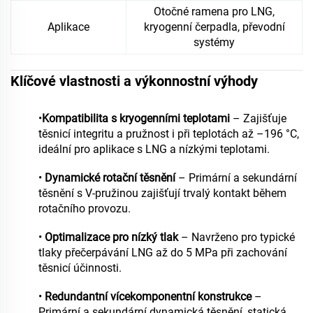
Otočné ramena pro LNG,
Aplikace
kryogenní čerpadla, převodní
systémy
Klíčové vlastnosti a výkonnostní výhody
•
Kompatibilita s kryogenními teplotami
– Zajišťuje
těsnicí integritu a pružnost i při teplotách až –196 °C,
ideální pro aplikace s LNG a nízkými teplotami.
•
Dynamické rotační těsnění
– Primární a sekundární
těsnění s V-pružinou zajišťují trvalý kontakt během
rotačního provozu.
•
Optimalizace pro nízký tlak
– Navrženo pro typické
tlaky přečerpávání LNG až do 5 MPa při zachování
těsnicí účinnosti.
•
Redundantní vícekomponentní konstrukce
–
Primární a sekundární dynamická těsnění, statická