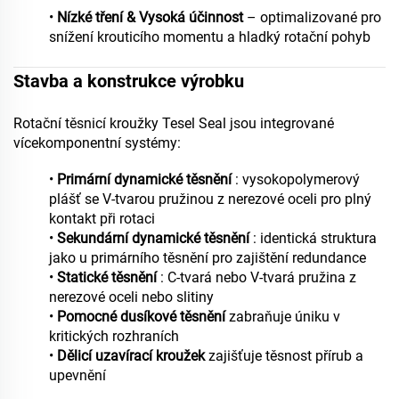
•
Nízké tření & Vysoká účinnost
– optimalizované pro
snížení krouticího momentu a hladký rotační pohyb
Stavba a konstrukce výrobku
Rotační těsnicí kroužky Tesel Seal jsou integrované
vícekomponentní systémy:
•
Primární dynamické těsnění
: vysokopolymerový
plášť se V-tvarou pružinou z nerezové oceli pro plný
kontakt při rotaci
•
Sekundární dynamické těsnění
: identická struktura
jako u primárního těsnění pro zajištění redundance
•
Statické těsnění
: C-tvará nebo V-tvará pružina z
nerezové oceli nebo slitiny
•
Pomocné dusíkové těsnění
zabraňuje úniku v
kritických rozhraních
•
Dělicí uzavírací kroužek
zajišťuje těsnost přírub a
upevnění