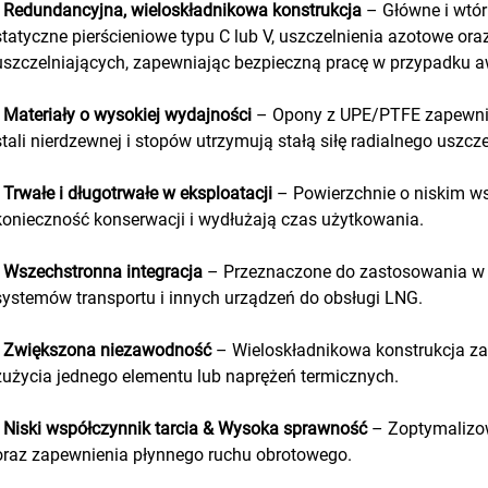
•
Redundancyjna, wieloskładnikowa konstrukcja
– Główne i wtór
statyczne pierścieniowe typu C lub V, uszczelnienia azotowe ora
uszczelniających, zapewniając bezpieczną pracę w przypadku aw
•
Materiały o wysokiej wydajności
– Opony z UPE/PTFE zapewniają
stali nierdzewnej i stopów utrzymują stałą siłę radialnego uszcze
•
Trwałe i długotrwałe w eksploatacji
– Powierzchnie o niskim ws
konieczność konserwacji i wydłużają czas użytkowania.
•
Wszechstronna integracja
– Przeznaczone do zastosowania w 
systemów transportu i innych urządzeń do obsługi LNG.
•
Zwiększona niezawodność
– Wieloskładnikowa konstrukcja za
zużycia jednego elementu lub naprężeń termicznych.
•
Niski współczynnik tarcia & Wysoka sprawność
– Zoptymalizo
oraz zapewnienia płynnego ruchu obrotowego.