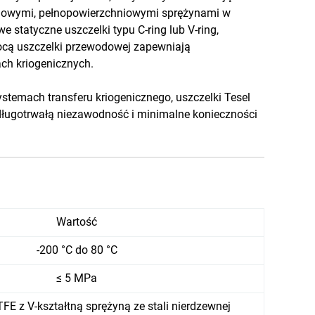
alowymi, pełnopowierzchniowymi sprężynami w
 statyczne uszczelki typu C-ring lub V-ring,
ocą uszczelki przewodowej zapewniają
ch kriogenicznych.
temach transferu kriogenicznego, uszczelki Tesel
długotrwałą niezawodność i minimalne konieczności
Wartość
-200 °C do 80 °C
≤ 5 MPa
E z V-kształtną sprężyną ze stali nierdzewnej