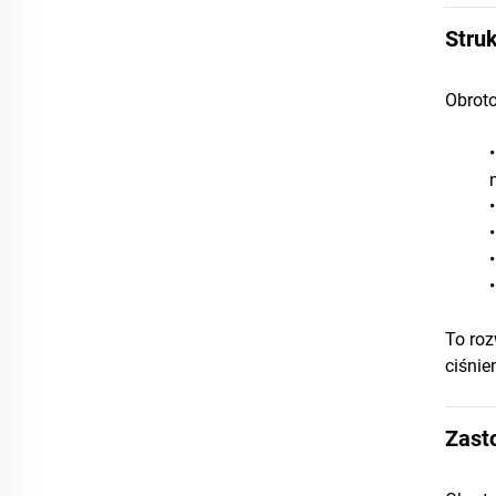
Struk
Obroto
To roz
ciśnie
Zast