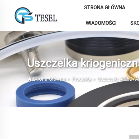
STRONA GŁÓWNA
WIADOMOŚCI
SKO
Uszczelka kriogeniczn
Strona Główna
>
Produkty
>
Uszczelki API6D/A