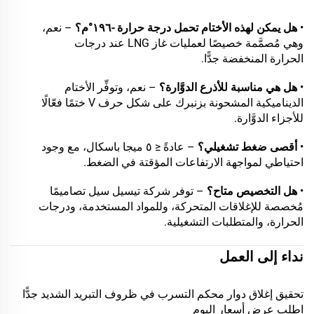
•
هل يمكن لهذه الأختام تحمل درجة حرارة -١٩٦°م؟
– نعم،
وهي مُصمَّمة خصيصًا لعمليات غاز LNG عند درجات
الحرارة المنخفضة جدًّا.
•
هل هي مناسبة للأذرع الدوَّارة؟
– نعم، وتوفِّر الأختام
الديناميكية المشحونة بزنبرك على شكل حرف V ختمًا فعّالًا
للأجزاء الدوَّارة.
•
أقصى ضغط تشغيلي؟
– عادةً ≤ ٥ ميجا باسكال، مع وجود
احتياطي لمواجهة الارتفاعات المؤقتة في الضغط.
•
هل التخصيص متاح؟
– توفر شركة تيسيل سيل تصاميمًا
مُخصصة للإغلاقات المتحركة، وللمواد المستخدمة، ودرجات
الحرارة، والمتطلبات التشغيلية.
نداء إلى العمل
تحقيق إغلاق دوار محكم التسرب في ظروف التبريد الشديد جدًّا
اطلب عرض أسعار اليوم