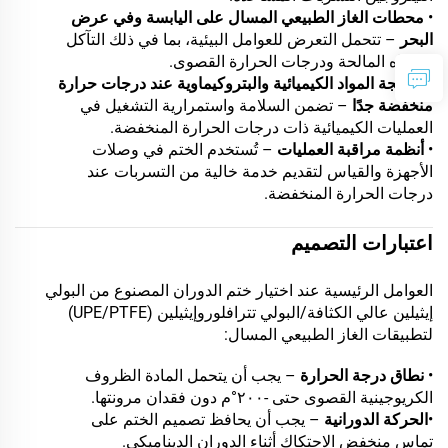
•
محطات الغاز الطبيعي المسال على اليابسة وفي عرض
البحر
– تتحمل التعرض للعوامل البيئية، بما في ذلك التآكل
والمياه المالحة ودرجات الحرارة القصوى.
•
معالجة المواد الكيميائية والبتروكيماوية عند درجات حرارة
منخفضة جدًا
– تضمن السلامة واستمرارية التشغيل في
العمليات الكيميائية ذات درجات الحرارة المنخفضة.
•
أنظمة مراقبة العمليات
– تُستخدم الختم في وصلات
الأجهزة والقياس لتقديم خدمة خالية من التسربات عند
درجات الحرارة المنخفضة.
اعتبارات التصميم
العوامل الرئيسية عند اختيار ختم الدوران المصنوع من البولي
إيثيلين عالي الكثافة/البولي تترافلوروإيثيلين (UPE/PTFE)
لتطبيقات الغاز الطبيعي المسال:
•
نطاق درجة الحرارة
– يجب أن يتحمل المادة الظروف
الكريوجينية القصوى حتى -٢٠٠°م دون فقدان مرونتها.
•
الحركة الدورانية
– يجب أن يحافظ تصميم الختم على
تماس منخفض الاحتكاك أثناء الدوران الديناميكي.