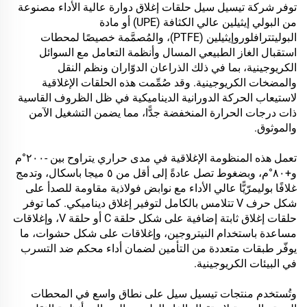
توفر شركة تيسيل سيل حلقات إغلاق دوارة عالية الأداء مصنوعة
من البولي إيثيلين عالي الكثافة (UPE) أو مادة
البوليتترافلوروإيثيلين (PTFE)، والمُصمَّمة خصيصًا لمحطات
استقبال الغاز الطبيعي المسال وأنظمة التعامل مع السوائل
الكريوجينية، بما في ذلك الذراعان الدوّاران ونظم النقل
والمضخات الكريوجينية. وقد صُمِّمت هذه الحلقات الإغلاقية
لاستيعاب الحركة الدورانية الديناميكية في ظل الظروف القاسية
ذات درجات الحرارة المنخفضة جدًّا، مما يضمن التشغيل الآمن
والموثوق.
تعمل هذه المنظومة الإغلاقية في مدى حراري يتراوح بين -٢٠٠°م
و+٨٠°م، وبضغوط تصل عادةً إلى أقل من ٥ ميجا باسكال، وتدمج
غلافًا بوليمرّيًّا عالي الأداء مع نوابض فولاذية مقاومة للصدأ على
شكل حرف V تتلامس بالكامل لتوفير إغلاق ديناميكي. كما توفر
حلقات إغلاق ثابتة إضافية على شكل حلقة C أو حلقة V، وإغلاقات
مساعدة باستخدام النيتروجين، وإغلاقات على شكل حشوات، ما
يوفّر طبقات متعددة من التأمين لضمان أداء محكم ضد التسرب
في البيئات الكريوجينية.
وتُستخدم منتجات تيسيل سيل على نطاق واسع في المحطات