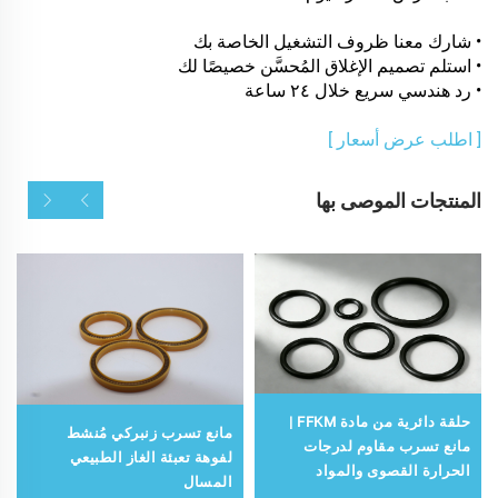
• شارك معنا ظروف التشغيل الخاصة بك
• استلم تصميم الإغلاق المُحسَّن خصيصًا لك
• رد هندسي سريع خلال ٢٤ ساعة
[ اطلب عرض أسعار ]
المنتجات الموصى بها
حلقة دائرية من مادة FFKM |
مانع تسرب زنبركي مُنشط
مانع تسرب مقاوم لدرجات
لفوهة تعبئة الغاز الطبيعي
الحرارة القصوى والمواد
المسال
الكيميائية