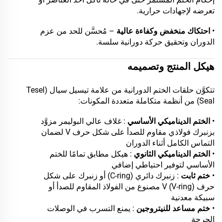
تعرضه لإجهادات حرارية.
•
احتكاك منخفض وكفاءة عالية
– مُحسَّن للحد من عزم
الدوران وتحقيق حركة دورانية سلسة.
هيكل المنتج وتصميمه
تتكوَّن حلقات الختم الدورانية من علامة تيسيل سيال (Tesel
Seal) من أنظمة متكاملة متعددة المكونات:
•
الختم الديناميكي الأساسي
: غلاف عالي البوليمر مزوَّد
بزنبرك فولاذي مقاوم للصدأ على شكل حرف V لضمان
التماس الكامل أثناء الدوران
•
الختم الديناميكي الثانوي
: هيكل مطابق تمامًا للختم
الأساسي لتوفير احتياطي إضافي
•
ختم ثابت
: زنبرك دائري (C-ring) أو زنبرك على شكل
حرف V (V-ring) مصنوع من الفولاذ المقاوم للصدأ أو
سبيكة معدنية
•
ختم مساعد للنيتروجين
: يمنع التسرب في الوصلات
الحرجة