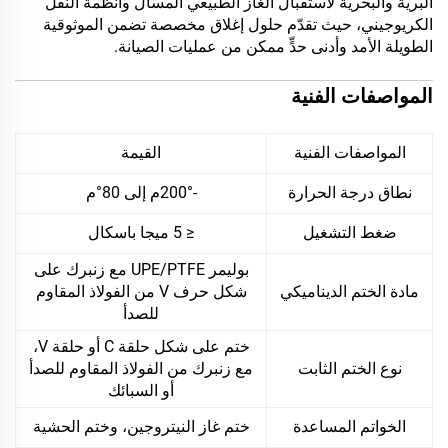
البرية والبحرية لاستقبال الغاز الطبيعي المسال وأنظمة النقل
الكريوجيني، حيث تقدّم حلول إغلاق مخصصة تضمن الموثوقية
الطويلة الأمد وأدنى حدٍّ ممكن من عمليات الصيانة.
المواصفات الفنية
المواصفات الفنية
القيمة
نطاق درجة الحرارة
-200°م إلى 80°م
ضغط التشغيل
≤ 5 ميجا باسكال
بوليمر UPE/PTFE مع زنبرك على
مادة الختم الديناميكي
شكل حرف V من الفولاذ المقاوم
للصدأ
ختم على شكل حلقة C أو حلقة V،
نوع الختم الثابت
مع زنبرك من الفولاذ المقاوم للصدأ
أو السبائك
الخواتم المساعدة
ختم غاز النيتروجين، وختم الحشية