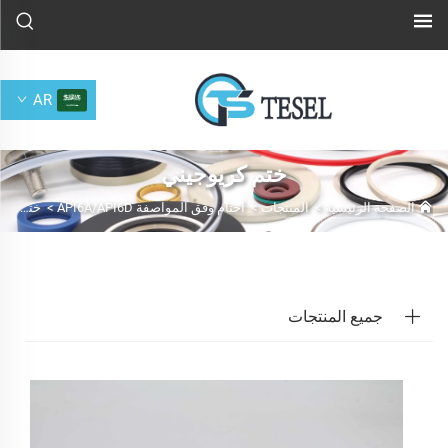
AR
ختم كريوجيني
الصفحة الرئيسية
>
المنتجات
>
أختام وفق المواصفة API6D‏/API6A
>
ختم كريوجيني
جميع المنتجات