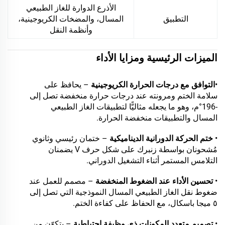
الأذرع الدوارة للغاز الطبيعي
التطبيق
المسال، والمضخات الكريوجينية،
وأنظمة النقل
الميزات الرئيسية ومزايا الأداء
•
التوافق مع درجات الحرارة الكريوجينية
– يحافظ على
سلامة الختم ومرونته عند درجات حرارة منخفضة تصل إلى
-196°م، وهو ما يجعله مثاليًّا لتطبيقات الغاز الطبيعي
المسال والتطبيقات منخفضة الحرارة.
•
ختم الحركة الدورانية الديناميكية
– ختمان رئيسي وثانوي
مُشحونان بواسطة زنبرك على شكل حرف V يضمنان
التلامس المستمر أثناء التشغيل الدوراني.
•
تحسين الأداء عند الضغوط المنخفضة
– مصمم للعمل عند
ضغوط نقل الغاز الطبيعي المسال النموذجية التي تصل إلى
٥ ميجا باسكال، مع الحفاظ على كفاءة الختم.
•
تصميم متعدد المكونات ذي وظيفة احتياطية
– يتكوّن من