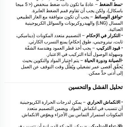
•
نمط الضغط
– عادةً ما تكون ذات ضغط منخفض (< 5 ميجا
باسكال)، ولكن يجب أن تقاوم قمم الضغط العابرة.
•
توافق الوسائط
– يجب أن تكون متوافقة مع الغاز الطبيعي
المسال (LNG) والهيدروكربونات والسوائل الكريوجينية
العدائية.
•
التكرار في الإحكام
– التصميم متعدد المكونات (ديناميكي،
ثابت، نيتروجيني، طوق إحكام) يمنع التسرب الكارثي.
•
قيود التركيب
– يجب أخذ قطر العمود وهندسة الشفّة
وسهولة الوصول أثناء التركيب في الاعتبار.
•
الصيانة ودورة الحياة
– يتم اختيار المواد والتكوين بحيث
يُحقَّق أقصى عمر تشغيلي ويُقلَّل وقت التوقف عن العمل
إلى أدنى حدٍّ ممكن.
تحليل الفشل والتحسين
•
الانكماش الحراري
– يمكن لدرجات الحرارة الكريوجينية
أن تتسبب في انكماش المواد. ويضمن التصميم متعدد
المكونات استمرار التماس بين الأجزاء ويعوّض الانكماش.
•
الارتداء الديناميكي
– يمكن للحركة الدورانية أن تتسبب في