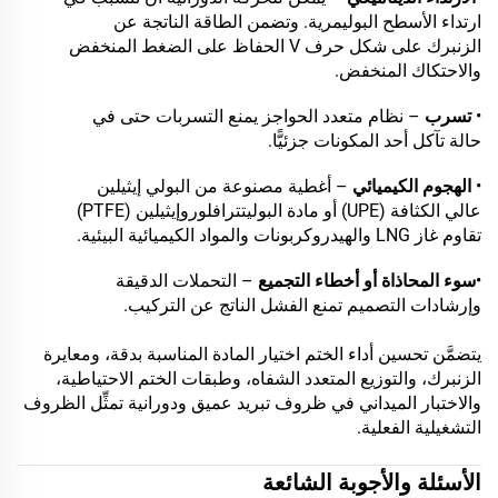
ارتداء الأسطح البوليمرية. وتضمن الطاقة الناتجة عن
الزنبرك على شكل حرف V الحفاظ على الضغط المنخفض
والاحتكاك المنخفض.
•
تسرب
– نظام متعدد الحواجز يمنع التسربات حتى في
حالة تآكل أحد المكونات جزئيًّا.
•
الهجوم الكيميائي
– أغطية مصنوعة من البولي إيثيلين
عالي الكثافة (UPE) أو مادة البوليتترافلوروإيثيلين (PTFE)
تقاوم غاز LNG والهيدروكربونات والمواد الكيميائية البيئية.
•
سوء المحاذاة أو أخطاء التجميع
– التحملات الدقيقة
وإرشادات التصميم تمنع الفشل الناتج عن التركيب.
يتضمَّن تحسين أداء الختم اختيار المادة المناسبة بدقة، ومعايرة
الزنبرك، والتوزيع المتعدد الشفاه، وطبقات الختم الاحتياطية،
والاختبار الميداني في ظروف تبريد عميق ودورانية تمثِّل الظروف
التشغيلية الفعلية.
الأسئلة والأجوبة الشائعة