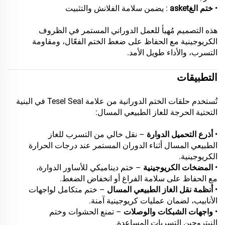
•
ختم الغasket
: يضمن سلامة الفلانش والتثبيت
هذه التصميم مُهيأ للعمل الدوراني المستمر في الظروف
الكريوجينية مع الحفاظ على ضغط الختم الفعّال، ومقاومة
التسرب، والأداء طويل الأمد.
التطبيقات
تُستخدم حلقات الختم الدورانية من علامة Tesel Seal في البنية
التحتية الحرجة للغاز الطبيعي المسال:
•
أذرع التحميل الدوارة
– نقل خالي من التسرب للغاز
الطبيعي المسال أثناء الدوران المستمر عند درجات الحرارة
الكريوجينية.
•
المضخات الكريوجينية
– ختم ديناميكي للأساور الدوارة،
مع الحفاظ على سلامة الفراغ أو انخفاض الضغط.
•
أنظمة نقل الغاز الطبيعي المسال
– ختم متكامل لواجهات
الأنابيب، لضمان عمليات كريوجينية آمنة.
•
واجهات الشبكات والوصلات
– تمنع الحشوات وختم
النيتروجين التسربات المساعدة.