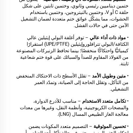
ختمين ديناميين رئيسي وثانوي، وختمين ثابتين على شكل
حلقة C أو V، وختمين بالنيتروجين، وختمين باستخدام
الحشوات، مما يشكّل عوائق ختم متعددة لضمان التشغيل
الآمن حتى في حالات الفشل.
•
مواد ذات أداء عالي
– توفر أغلفة البولي إيثيلين عالي
الكثافة/البولي تترافلوروإيثيلين (UPE/PTFE) استقرارًا
كيميائيًّا واحتكاكًا منخفضًا؛ بينما تحافظ الزنبركات المصنوعة
من الفولاذ المقاوم للصدأ والسبائك على قوة ختم شعاعية
ثابتة.
•
متين وطويل الأمد
– تقلل الأسطح ذات الاحتكاك المنخفض
من التآكل، وتقلل الحاجة إلى الصيانة، وتمدّد العمر
التشغيلي.
•
تكامل متعدد الاستخدام
– مناسب للأذرع الدوارة،
والمضخات الكريوجينية، وأنظمة النقل، وغيرها من معدات
معالجة الغاز الطبيعي المسال (LNG).
•
تحسين الموثوقية
– التصميم متعدد المكونات يضمن
إحكام الختم المستمر حتى في حالة تآكل أحد العناصر أو