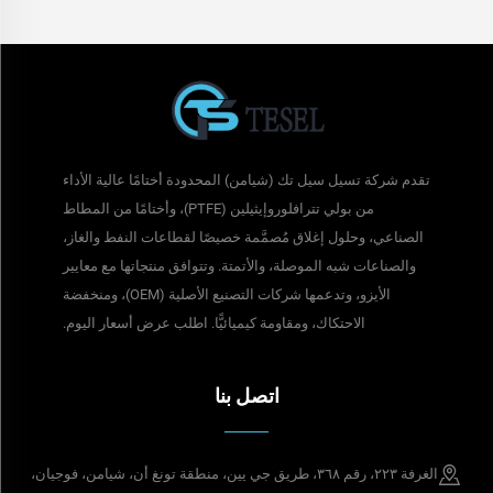
تقدم شركة تسيل سيل تك (شيامن) المحدودة أختامًا عالية الأداء
من بولي تترافلوروإيثيلين (PTFE)، وأختامًا من المطاط
الصناعي، وحلول إغلاق مُصمَّمة خصيصًا لقطاعات النفط والغاز،
والصناعات شبه الموصلة، والأتمتة. وتتوافق منتجاتها مع معايير
الأيزو، وتدعمها شركات التصنيع الأصلية (OEM)، ومنخفضة
الاحتكاك، ومقاومة كيميائيًّا. اطلب عرض أسعار اليوم.
اتصل بنا
الغرفة ٢٢٣، رقم ٣٦٨، طريق جي يين، منطقة تونغ أن، شيامن، فوجيان،