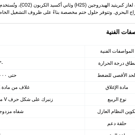
مقاومة لغاز كبريتيد ا
اج البحري. وتتوفر حلول ختم مخصصة بناءً على ظروف التشغيل الخاص
فات الفنية
المواصفات الفنية
طاق درجة الحرارة
-60°م إلى 200°م
لحد الأقصى للضغط
حتى ٢٠٬٠٠٠ رطل/بوصة مربعة
مادة الإغلاق
غلاف من مادة PEEK مع دعم من مادة PTFE
نوع الربيع
زنبرك على شكل حرف V مصنوع من الفولاذ المقاوم للصدأ أو السبائك
كوين النظام العازل
شفاه مزدوجة
حلقة دعم