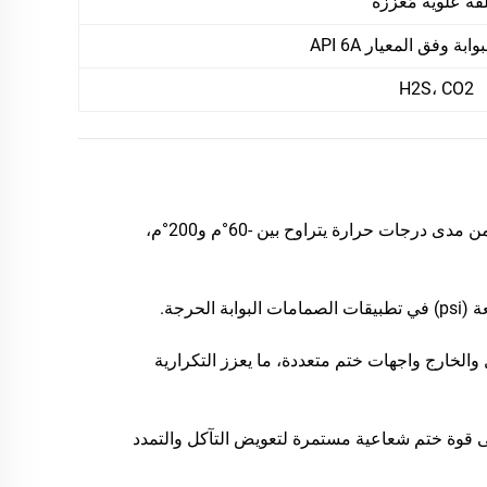
قة علوية مُعزَّزة
ة وفق المعيار API 6A
H2S، CO2
– ختمٌ موثوقٌ به ضمن مدى درجات حرارة يتراوح بين -60°م و200°م،
 والخارج واجهات ختم متعددة، ما يعزز التكرارية
فظ الزنبركات السبائكية على شكل حرف V على قوة ختم شعاعية مستمرة لتعويض التآكل والتمدد