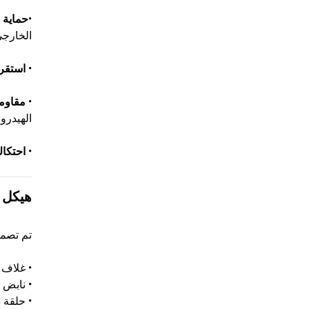
•
حماية ض
الخارج
•
استقرا
•
مقاومة
الهيدروجين (H2S) وثاني أكسيد الكربون (CO2) وغي
•
احتكا
هيكل 
تم تصميم حلقات
• غلاف ختم مصنوع من
• نابض V الشكل المصنوع من الفولاذ المقاوم للصدأ أو السبائك لتوفير قوة ختم شعاعية مستمرة
• حلقة دعم مصنوعة م