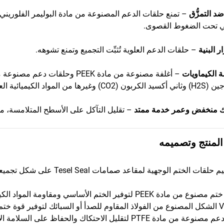
د التمزُّق
ي تحت الضغوط القصوى.
ر البنية
– حلقات الدعم العلوية تُثبِّت التجميع وتمنع تشوهه.
 الكيماويات
رها من المواد الكيميائية العدوانية.
ك منخفض وعمر خدمة ممتد
– تقليل التآكل على الأسطح المتلامسة، مم
المنتج وتصميمه
 الختم الوجهية لمقاعد صمامات Tesel Seal على شكل تجميعات مركبة مكوَّنة من حلقتين:
 مادة PEEK لتوفير الختم الأساسي ومقاومة المواد الكيميائية
ن مادة PTFE لتقليل الاحتكاك والحفاظ على السلامة الإنشائية