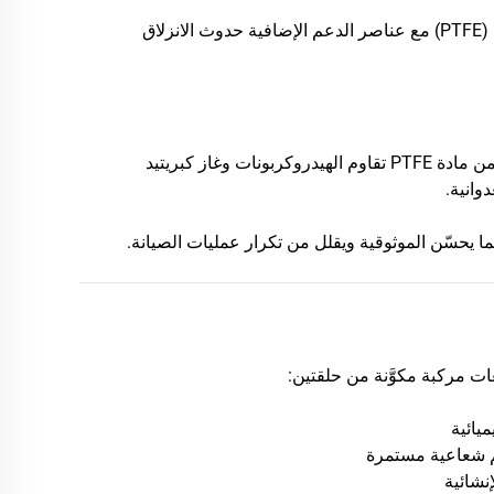
– تمنع حلقات الدعم المصنوعة من مادة البوليمر الفلوريني (PTFE) مع عناصر الدعم الإضافية حدوث الانزلاق
– أغلفة مصنوعة من مادة PEEK وحلقات دعم مصنوعة من مادة PTFE تقاوم الهيدروكربونات وغاز كبريتيد
ا يحسّن الموثوقية ويقلل من تكرار عمليات الصيانة.