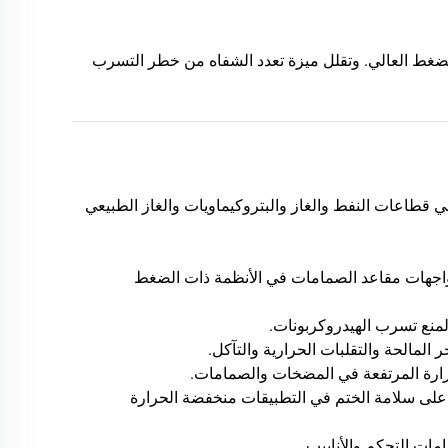
ت الضغط العالي. وتقلل ميزة تعدد الشفاه من خطر التسرب
قاعد صمامات Tesel Seal على نطاق واسع في قطاعات النفط والغاز والبتروكيماويات والغاز الطبيعي
واجهات مقاعد الصمامات في الأنظمة ذات الضغط
منع تسرب الهيدروكربونات.
 المالحة والتقلبات الحرارية والتآكل.
حرارة المرتفعة في المضخات والصمامات.
لى سلامة الختم في التطبيقات منخفضة الحرارة
امات التحكم والأنابيب.