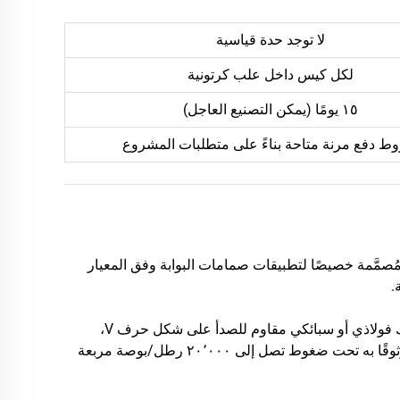
لا توجد حدة قياسية
لكل كيس داخل علب كرتونية
١٥ يومًا (يمكن التصنيع العاجل)
ط دفع مرنة متاحة بناءً على متطلبات المشروع
مَّمة خصيصًا لتطبيقات صمامات البوابة وفق المعيار
صمِّمت هذه الأختام بطبقة خارجية من مادة البوليميد الحرارية (PEEK)، وزنبرك فولاذي أو سبائكي مقاوم للصدأ على شكل حرف V،
وحلقة داعمة مصنوعة من مادة البوليمر الفلوريني (PTFE)، مما يضمن أداءً موثوقًا به تحت ضغوط تصل إلى ٢٠٬٠٠٠ رطل/بوصة مربعة