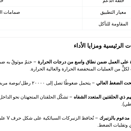
حلقة الدعم
حل
معيار التطبيق
صمامات البواب
المقاومة للتآكل
ت الرئيسية ومزايا الأداء
ة على العمل ضمن نطاق واسع من درجات الحرارة
لكلٍّ من العمليات المنخفضة الحرارة والعالية الحرارة.
 تحت الضغط العالي
– يتحمل ضغوطًا تصل إلى ٢٠٠٠٠ رطل/بوصة مربعة (psi) في تطبيقات الصمامات البوابة الحرجة.
م ذي الحلقتين المتعدد الشفاه
– تشكّل الحلقتان المتجهتان نحو الداخل
اطي).
 مدعوم بالزنبرك
– تُحا
 وتقلبات الضغط.