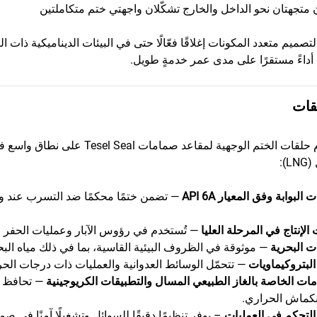
 متجهتان نحو الداخل والخارج تشكّلان واجهتي ختم متكاملتين
تصميم متعدد المكونات إغلاقًا فعّالًا حتى في البيئات الديناميكية ذا
داءً مستقرًا على مدى عمر خدمةٍ طويل.
قات
تُستخدم حلقات الختم الوجهية لم
):
لبوابة وفق المعيار API 6A
— تضمن ختمًا محكمًا ضد التسرب عند 
الإنتاج في المرحلة العليا
— تُستخدم في رؤوس الآبار وعمليات الحفر ل
ت البحرية
— موثوقة في الظروف البيئية القاسية، بما في ذلك مياه البحر
البتروكيماويات
— تتحمّل الوسائط العدوانية والعمليات ذات درجات ال
ات الخاصة بالغاز الطبيعي المسال والتطبيقات الكريوجينية
— تحافظ ع
نكماش الحراري.
التحكم في العمليات
– يوفر تنظيمًا دقيقًا للسوائل وتشغيلًا آمنًا في صم