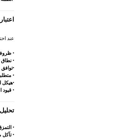
اعتبار
عند اخت
•
ظروف
•
نطاق 
•
توافق 
•
متطلبا
•
هيكل ا
•
قيود ا
تحليل
•
التمز
•
تآكل مك