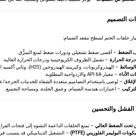
ات التصميم
يار حلقات الختم لسطح مقعد الصمام:
 الضغط
– أقصى ضغط تشغيلي ودورات ضغط لمنع التمزُّق.
درجة الحرارة
– تشمل الظروف الكريوجينية ودرجات الحرارة العالية.
الوسائط
– الهيدروكربونات، وكبريتيد الهيدروجين (H2S)، وثاني أكسيد الكربون (CO2)، والمضافات الكيميائية.
ت الأداء
– معيار API 6A والازدواجية المطلوبة.
لإغلاق
– يُوصى باستخدام التصاميم متعددة الشفاه للخدمات الحرجة/عا
لتركيب
– اعتبارات هندسة الصمام، وعمق الجلدة، ومساحة التجميع.
 الفشل والتحسين
ق تحت الضغط العالي
– تمنع الحلقات الداعمة التشوه إلى فتحات الف
ونات البوليمر الفلوريني (PTFE)
– التشغيل الديناميكي قد يتسبب في ا