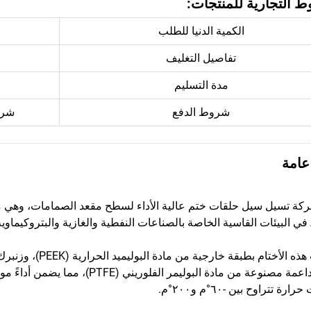
 التجارية للمنتجات:
الكمية الدنيا للطلب
تفاصيل التغليف
مدة التسليم
شروط الدفع
شرو
عامة
كة تسيل سيل حلقات ختم عالية الأداء لسطح مقعد الصمامات، وهي مُص
.
رة تتراوح بين -٦٠°م و٢٠٠°م.