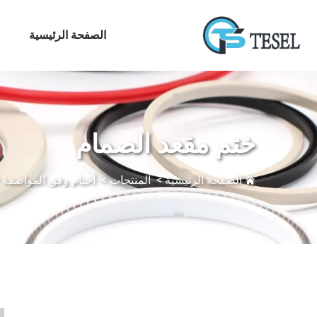
الصفحة الرئيسية
م
ختم مقعد الصمام
الصفحة الرئيسية
>
المنتجات
>
أختام وفق المواصفة API6D‏/API6A