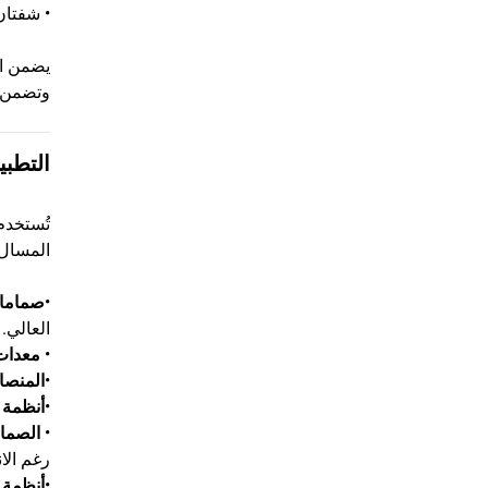
• شفتان
يضمن ال
وتضمن أ
التطبي
المسال (LNG
•
صمامات ا
العالي.
•
معدات 
•
المنصا
•
أنظمة 
•
الصمام
رغم الا
•
أنظمة 