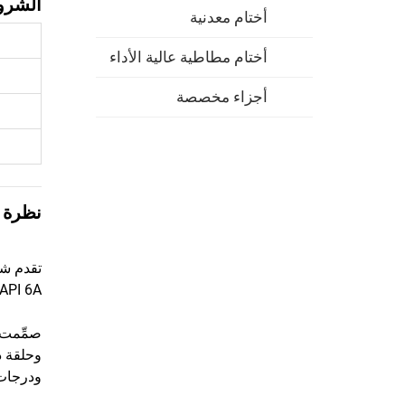
الشروط
أختام معدنية
أختام مطاطية عالية الأداء
أجزاء مخصصة
نظرة 
تقدم شر
API 6A في البيئات القاسية الخاصة بالصناعات النفطية والغازية والبتروكيماوية
ودرجات حرا