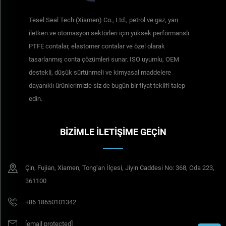
Tesel Seal Tech (Xiamen) Co., Ltd., petrol ve gaz, yarı
iletken ve otomasyon sektörleri için yüksek performanslı
PTFE contalar, elastomer contalar ve özel olarak
tasarlanmış conta çözümleri sunar. ISO uyumlu, OEM
destekli, düşük sürtünmeli ve kimyasal maddelere
dayanıklı ürünlerimizle siz de bugün bir fiyat teklifi talep
edin.
BIZIMLE İLETIŞIME GEÇIN
Çin, Fujian, Xiamen, Tong’an İlçesi, Jiyin Caddesi No: 368, Oda 223,
361100
+86 18650101342
[email protected]