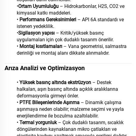
•
Ortam Uyumluluğu
– Hidrokarbonlar, H2S, CO2 ve
kimyasal katkı maddeleri.
•
Performans Gereksinimleri
– API 6A standardı ve
istenen yedeklilik.
•
Sigilasyon yapısı
– Kritik/yüksek basınç
uygulamaları için çok dudaklı tasarım önerilir.
•
Montaj kısıtlamaları
– Vana geometrisi, salmastra
derinliği ve montaj alanı dikkate alınmalıdır.
Arıza Analizi ve Optimizasyon
•
Yüksek basınç altında ekstrüzyon
– Destek
halkaları, aşırı basınç altında açıklık aralıklarına
deformasyonla girmeyi önler.
•
PTFE Bileşenlerinde Aşınma
– Dinamik çalışma
aşınmaya neden olabilir; malzeme seçimi ve yayla
enerjilendirme ile bozulma azaltılabilir.
•
Termal yorgunluk
– Çok dudaklı tasarım, sıcaklık
döngülerinden kaynaklanan mikro çatlakları ve
elastisite kaybını azaltmak amacıyla gerilimi dağıtır.