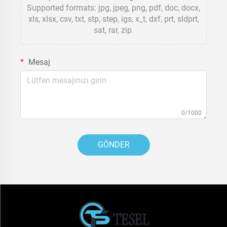
Supported formats: jpg, jpeg, png, pdf, doc, docx,
xls, xlsx, csv, txt, stp, step, igs, x_t, dxf, prt, sldprt,
sat, rar, zip.
Mesaj
0/1000
GÖNDER