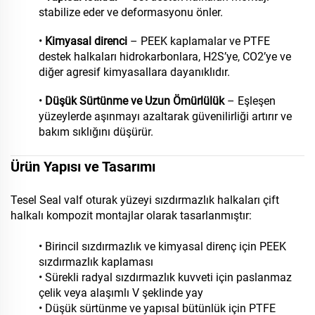
stabilize eder ve deformasyonu önler.
•
Kimyasal direnci
– PEEK kaplamalar ve PTFE
destek halkaları hidrokarbonlara, H2S’ye, CO2’ye ve
diğer agresif kimyasallara dayanıklıdır.
•
Düşük Sürtünme ve Uzun Ömürlülük
– Eşleşen
yüzeylerde aşınmayı azaltarak güvenilirliği artırır ve
bakım sıklığını düşürür.
Ürün Yapısı ve Tasarımı
Tesel Seal valf oturak yüzeyi sızdırmazlık halkaları çift
halkalı kompozit montajlar olarak tasarlanmıştır:
• Birincil sızdırmazlık ve kimyasal direnç için PEEK
sızdırmazlık kaplaması
• Sürekli radyal sızdırmazlık kuvveti için paslanmaz
çelik veya alaşımlı V şeklinde yay
• Düşük sürtünme ve yapısal bütünlük için PTFE