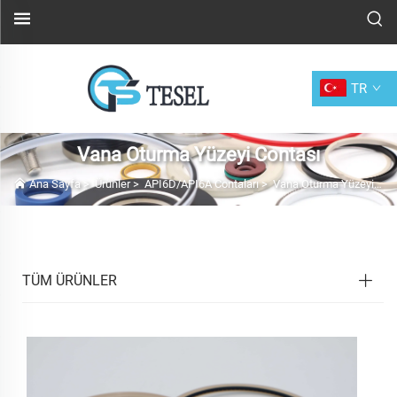
TR
Vana Oturma Yüzeyi Contası
Ana Sayfa
>
Ürünler
>
API6D/API6A Contaları
>
Vana Oturma Yüzeyi Contası
TÜM ÜRÜNLER