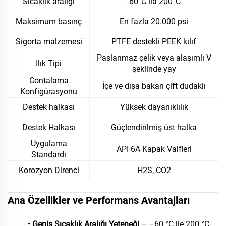
Sıcaklık aralığı
-60°C ila 200°C
Maksimum basınç
En fazla 20.000 psi
Sigorta malzemesi
PTFE destekli PEEK kılıf
Paslanmaz çelik veya alaşımlı V
Ilık Tipi
şeklinde yay
Contalama
İçe ve dışa bakan çift dudaklı
Konfigürasyonu
Destek halkası
Yüksek dayanıklılık
Destek Halkası
Güçlendirilmiş üst halka
Uygulama
API 6A Kapak Valfleri
Standardı
Korozyon Direnci
H2S, CO2
Ana Özellikler ve Performans Avantajları
•
Geniş Sıcaklık Aralığı Yeteneği
– –60 °C ile 200 °C