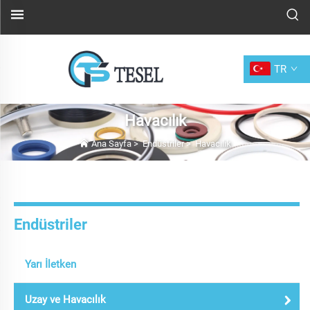
TR
Havacılık
Ana Sayfa
>
Endüstriler
>
Havacılık
Endüstriler
Yarı İletken
Uzay ve Havacılık