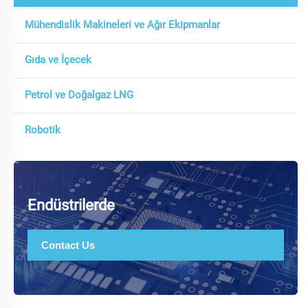
Mühendislik Makineleri ve Ağır Ekipmanlar
Gıda ve İçecek
Petrol ve Doğalgaz LNG
Robotik
Endüstrilerde
Contact Us