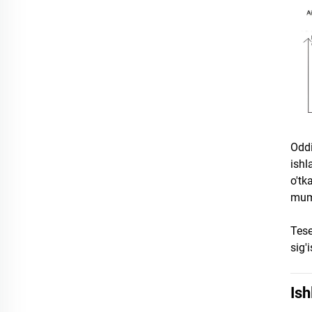
Oddi
ishl
o'tk
mum
Tese
sig'
Ish