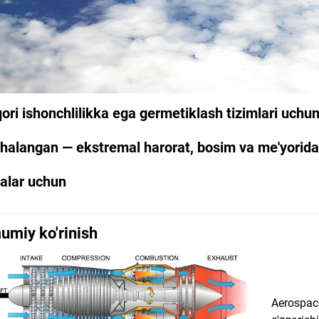
ori ishonchlilikka ega germetiklash tizimlari uch
ihalangan — ekstremal harorat, bosim va me'yorida
valar uchun
umiy ko'rinish
Aerospace