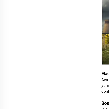
Eks
Aero
yums
qo's
Bos