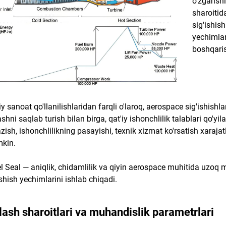
o'zgarish
sharoitid
sig'ishis
yechimlar
boshqaris
y sanoat qo'llanilishlaridan farqli o'laroq, aerospace sig'ishishl
ashni saqlab turish bilan birga, qat'iy ishonchlilik talablari qo'yil
azish, ishonchlilikning pasayishi, texnik xizmat ko'rsatish xarajat
kin.
l Seal — aniqlik, chidamlilik va qiyin aerospace muhitida uzoq
ishish yechimlarini ishlab chiqadi.
lash sharoitlari va muhandislik parametrlari