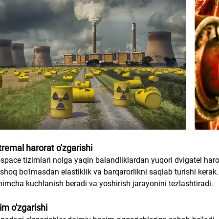
tremal harorat o'zgarishi
space tizimlari nolga yaqin balandliklardan yuqori dvigatel haror
hoq bo'lmasdan elastiklik va barqarorlikni saqlab turishi kerak
himcha kuchlanish beradi va yoshirish jarayonini tezlashtiradi.
im o'zgarishi