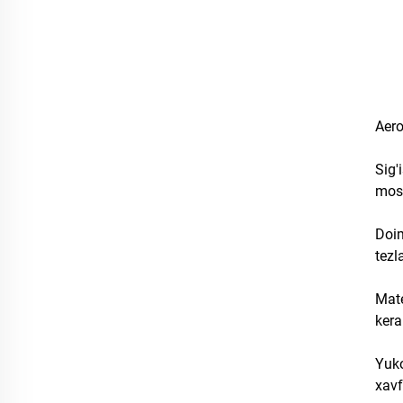
Aero
Sig'
mosl
Doim
tezl
Mate
kera
Yuko
xavf