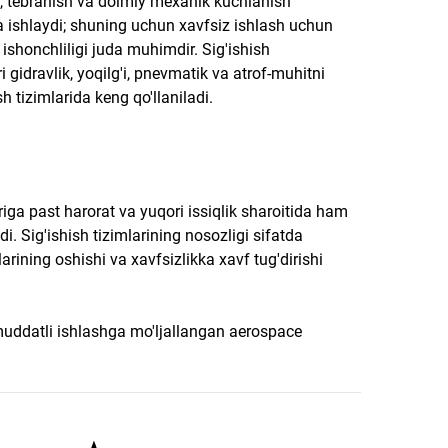
i, tebranish va doimiy mexanik kuchlanish
a ishlaydi; shuning uchun xavfsiz ishlash uchun
h ishonchliligi juda muhimdir. Sig'ishish
i gidravlik, yoqilg'i, pnevmatik va atrof-muhitni
h tizimlarida keng qo'llaniladi.
ariga past harorat va yuqori issiqlik sharoitida ham
adi. Sig'ishish tizimlarining nosozligi sifatda
larining oshishi va xavfsizlikka xavf tug'dirishi
 muddatli ishlashga mo'ljallangan aerospace