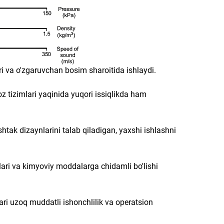
ri va o'zgaruvchan bosim sharoitida ishlaydi.
oz tizimlari yaqinida yuqori issiqlikda ham
htak dizaynlarini talab qiladigan, yaxshi ishlashni
talari va kimyoviy moddalarga chidamli bo'lishi
lari uzoq muddatli ishonchlilik va operatsion