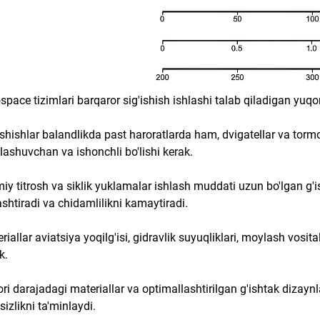
space tizimlari barqaror sig'ishish ishlashi talab qiladigan yuqo
ishishlar balandlikda past haroratlarda ham, dvigatellar va torm
ashuvchan va ishonchli bo'lishi kerak.
iy titrosh va siklik yuklamalar ishlash muddati uzun bo'lgan g'is
ashtiradi va chidamlilikni kamaytiradi.
riallar aviatsiya yoqilg'isi, gidravlik suyuqliklari, moylash vosi
k.
ri darajadagi materiallar va optimallashtirilgan g'ishtak dizayn
sizlikni ta'minlaydi.