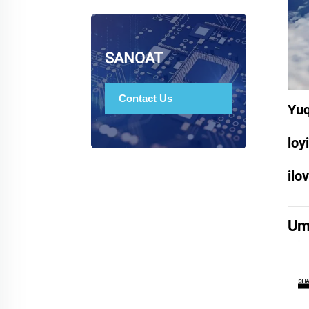
SANOAT
Contact Us
Yuq
loy
ilo
Um