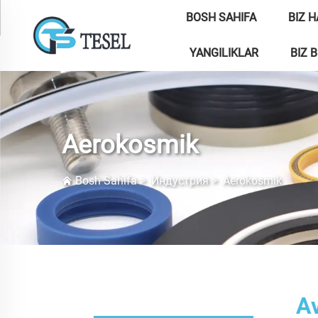
BOSH SAHIFA
BIZ H
YANGILIKLAR
BIZ 
Aerokosmik
Bosh Sahifa
>
Индустрия
>
Aerokosmik
Av