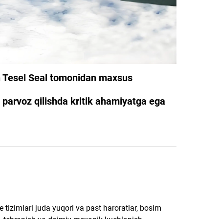
un Tesel Seal tomonidan maxsus
 parvoz qilishda kritik ahamiyatga ega
 tizimlari juda yuqori va past haroratlar, bosim